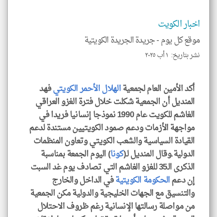
الا
للمق
اخبار الكويت
موقع كل يوم -
جريدة الجريدة الكويتية
نشر بتاريخ: ١ أب ٢٠٢٥
klyoum.com
أكد الأمين العام لجمعية
الهلال الأحمر الكويتي
فهد
المنديل أن الجمعية شكلت خلال فترة الغزو العراقي
الغاشم للكويت عام 1990 نموذجا إنسانيا فريدا في
مواجهة الأزمات ودعم صمود الكويتيين مستندة لدعم
القيادة السياسية والشعب الكويتي وتعاون المنظمات
الدولية.وقال المنديل لـ(
كونا
) اليوم الجمعة بمناسبة
الذكرى الـ35 للغزو الغاشم التي تصادف يوم غد السبت
إن دعم
الحكومة الكويتية
في الداخل والخارج
والتنسيق مع الجهات الخليجية والدولية مكن الجمعية
من مواصلة رسالتها الإنسانية رغم ظروف الاحتلال