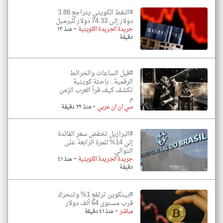
#النفط الكويتي يتراجع 3.88
دولار إلى 74.33 دولار للبرميل
-
جريدة الجريدة الكويتية
منذ ١٣
دقيقة
#قبل الساعات والخرائط
الرقمية.. باحثة كويتية
تكشف كيف قرأ العرب الزمن
م
-
سي ان ان عربي
منذ ٢٢ دقيقة
#البرازيل تخفض سعر الفائدة
إلي 14% للمرة الرابعة على
التوالي
-
جريدة الجريدة الكويتية
منذ ٤١
دقيقة
#بيتكوين ترتفع 1% وتتحرك
قرب مستوى 64 ألف دولار
-
مباشر
منذ ٤١ دقيقة