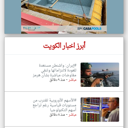
أبرز اخبار الكويت
#إيران: واشنطن مستعدة
للعودة لالتزاماتها وتنفي
مفاوضات مباشرة بشأن هرمز
-
مباشر
منذ ٩ دقائق
#الأسهم الأوروبية تقترب من
مستويات قياسية رغم تراجع
أسهم التكنولوجيا
-
مباشر
منذ ٨ دقائق