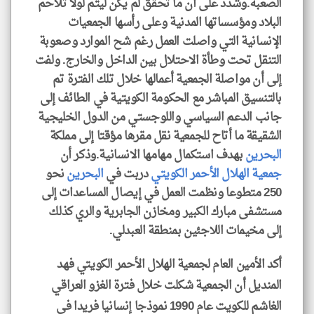
الصعبة.وشدد على أن ما تحقق لم يكن ليتم لولا تلاحم
البلاد ومؤسساتها المدنية وعلى رأسها الجمعيات
الإنسانية التي واصلت العمل رغم شح الموارد وصعوبة
التنقل تحت وطأة الاحتلال بين الداخل والخارج. ولفت
إلى أن مواصلة الجمعية أعمالها خلال تلك الفترة تم
بالتنسيق المباشر مع الحكومة الكويتية في الطائف إلى
جانب الدعم السياسي واللوجستي من الدول الخليجية
الشقيقة ما أتاح للجمعية نقل مقرها مؤقتا إلى مملكة
البحرين
بهدف استكمال مهامها الانسانية.وذكر أن
جمعية الهلال الأحمر الكويتي
دربت في
البحرين
نحو
250 متطوعا ونظمت العمل في إيصال المساعدات إلى
مستشفى مبارك الكبير ومخازن الجابرية والري كذلك
إلى مخيمات اللاجئين بمنطقة العبدلي.
أكد الأمين العام لجمعية الهلال الأحمر الكويتي فهد
المنديل أن الجمعية شكلت خلال فترة الغزو العراقي
الغاشم للكويت عام 1990 نموذجا إنسانيا فريدا في