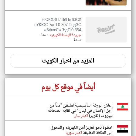
#ЕЮКХЗП / ЗбПжбЗС
нУКЮС ЪдП 0.307 ПндЗС
жЗбнжСж ЪдП 0.354
-
جريدة الوسط الكويتيه
منذ
ساعة
المزيد من اخبار الكويت
أيضاً في موقع كل يوم
إعلان الورقة التأسيسية لملتقى "معاً من
أجل الإنسان في لبنان" في نقابة الصحافة
ببيروت (تقرير)
اخبار لبنان
خطوة نحو تعزيز أمن الكهرباء والتحول
إلى الطاقة النظيفة
اخبار سوريا