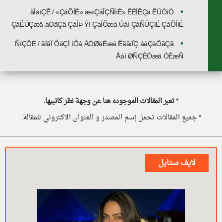
ãÍáíÇÊ / «ÇáÕÍÉ» æ«ÇáÎÇÑÌíÉ» ÊÈÍËÇä ÊÚÒíÒ
ÇáÊÚÇæä áÖãÇä ÇáÍÞ Ýí ÇáÍÕæá Úáì ÇáÑÚÇíÉ ÇáÕÍíÉ
ÑíÇÖÉ / ãÍãÏ ÕáÇÍ íÕá ÅÓØäÈæá ÊãåíÏÇ ááÇäÖãÇã
Åáì ØÑÇÈÒæä ÓÈæÑ
*
تعبر المقالات الموجوده هنا عن وجهة نظر كاتبيها.
* جميع المقالات تحمل إسم المصدر و العنوان الاكتروني للمقالة.
لايف ستايل