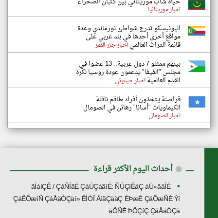
حياة شاب موريتاني بين كثبان الصحراء
اخبار موريتانيا
اليونيسكو تدرج شواطئ نورماندي وعدة
مواقع أخرى أحدها في بلد عربي على
قائمة التراث العالمي
اخبار جزر القمر
بينهم ممثلو 7 دول عربية.. 13 عضوا في
مجلس "الفيفا" يدعمون عودة روسيا لكرة
القدم العالمية
اخبار جيبوتي
قراصنة يتخذون أفراد طاقم ناقلة
الكيماويات "أسانا" رهائن في الصومال
اخبار الصومال
◉
أحداث اليوم الأكثر قراءة
ãÍáíÇÊ / ÇáÑÍãÉ ÇáÚÇáãíÉ: ÑÚÇíÊäÇ áÜ«ãäÍÉ
ÇáÊÕæíÑ ÇáÅäÓÇäí» ÊÌÓÏ ÅíãÇääÇ ÈÞæÉ ÇáÕæÑÉ Ýí
äÕÑÉ ÞÖÇíÇ ÇáÅäÓÇä