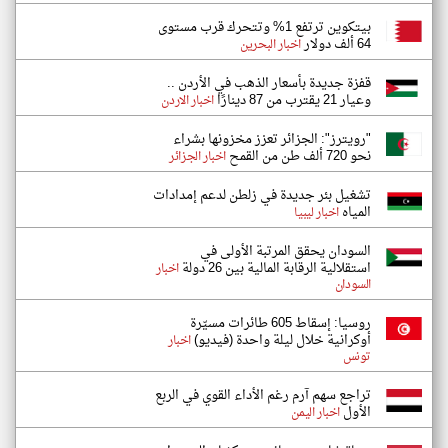
بيتكوين ترتفع 1% وتتحرك قرب مستوى
64 ألف دولار
اخبار البحرين
قفزة جديدة بأسعار الذهب في الأردن ..
وعيار 21 يقترب من 87 دينارًا
اخبار الاردن
"رويترز": الجزائر تعزز مخزونها بشراء
نحو 720 ألف طن من القمح
اخبار الجزائر
تشغيل بئر جديدة في زلطن لدعم إمدادات
المياه
اخبار ليبيا
السودان يحقق المرتبة الأولى في
استقلالية الرقابة المالية بين 26 دولة
اخبار
السودان
روسيا: إسقاط 605 طائرات مسيّرة
أوكرانية خلال ليلة واحدة (فيديو)
اخبار
تونس
تراجع سهم آرم رغم الأداء القوي في الربع
الأول
اخبار اليمن