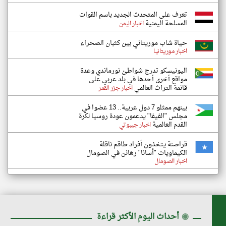
تعرف على المتحدث الجديد باسم القوات
المسلحة اليمنية
اخبار اليمن
حياة شاب موريتاني بين كثبان الصحراء
اخبار موريتانيا
اليونيسكو تدرج شواطئ نورماندي وعدة
مواقع أخرى أحدها في بلد عربي على
قائمة التراث العالمي
اخبار جزر القمر
بينهم ممثلو 7 دول عربية.. 13 عضوا في
مجلس "الفيفا" يدعمون عودة روسيا لكرة
القدم العالمية
اخبار جيبوتي
قراصنة يتخذون أفراد طاقم ناقلة
الكيماويات "أسانا" رهائن في الصومال
اخبار الصومال
◉
أحداث اليوم الأكثر قراءة