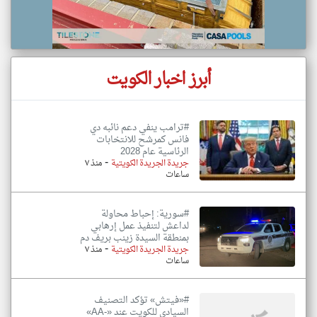
أبرز اخبار الكويت
#ترامب ينفي دعم نائبه دي
فانس كمرشح للانتخابات
الرئاسية عام 2028
-
جريدة الجريدة الكويتية
منذ ٧
ساعات
#سورية: إحباط محاولة
لداعش لتنفيذ عمل إرهابي
بمنطقة السيدة زينب بريف دم
-
جريدة الجريدة الكويتية
منذ ٧
ساعات
#«فيتش» تؤكد التصنيف
السيادي للكويت عند «-AA»