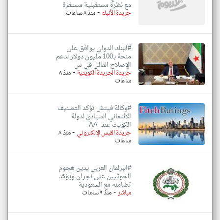
مع نظرة مستقبلية مستقرة
-
جريدة الأنباء
منذ ٨ ساعات
#البنك الدولي يوافق على
منحة بـ100 مليون دولار لدعم
الإصلاح المالي في س
-
جريدة الجريدة الكويتية
منذ ٨
ساعات
#وكالة فيتش تؤكد التصنيف
الائتماني السيادي لدولة
الكويت عند -AA
-
جريدة القبس الإلكتروني
منذ ٨
ساعات
#البرلمان العربي يدين هجوم
الحوثيين على نجران ويؤكد
تضامنه مع السعودية
-
مباشر
منذ ٩ ساعات