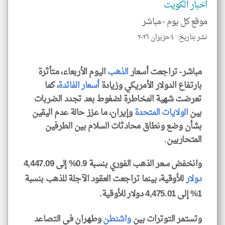
اخبار الكويت
موقع كل يوم -
مباشر
نشر بتاريخ: ٤ حزيران ٢٠٢٦
klyoum.com
مباشر- تراجعت أسعار
الذهب
اليوم الأربعاء، متأثرة
بارتفاع الدولار الأمريكي وزيادة
أسعار الفائدة
، كما
تعرضت شهية المخاطرة لضغوط بعد تجدد الضربات
بين
الولايات المتحدة
وإيران، ما عزز حالة عدم اليقين
بشأن وضع ونطاق محادثات السلام بين الطرفين
المتحاربين.
وانخفض سعر الذهب الفوري بنسبة 0.9% إلى 4,447.09
دولار
للأوقية، بينما تراجعت العقود الآجلة للذهب بنسبة
1% إلى 4,475.01 دولار للأوقية.
وتستمر التوترات بين
واشنطن
وطهران في التصاعد