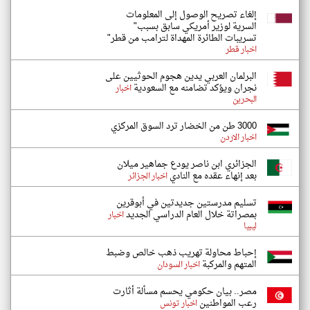
إلغاء تصريح الوصول إلى المعلومات
السرية لوزير أمريكي سابق بسبب"
تسريبات الطائرة المهداة لترامب من قطر"
اخبار قطر
البرلمان العربي يدين هجوم الحوثيين على
نجران ويؤكد تضامنه مع السعودية
اخبار
البحرين
3000 طن من الخضار ترد السوق المركزي
اخبار الاردن
الجزائري ابن ناصر يودع جماهير ميلان
بعد إنهاء عقده مع النادي
اخبار الجزائر
تسليم مدرستين جديدتين في أبوقرين
بمصراتة خلال العام الدراسي الجديد
اخبار
ليبيا
إحباط محاولة تهريب ذهب خالص وضبط
المتهم والمركبة
اخبار السودان
مصر.. بيان حكومي يحسم مسألة أثارت
رعب المواطنين
اخبار تونس