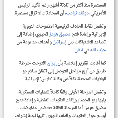
المستمرة منذ أكثر من ثلاثة أشهر، رغم تأكيد الرئيس
الأمريكي،
دونالد ترامب
، أن المحادثات لا تزال مستمرة.
وتشمل نقاط الخلاف الرئيسية الطموحات النووية
الإيرانية وإعادة فتح
مضيق هرمز
الحيوي، إضافة إلى
تصاعد الاشتباكات بين
إسرائيل
وأهداف مدعومة من
حزب الله
في
لبنان
.
كما أفادت تقارير إعلامية بأن
إيران
اقترحت خارطة
طريق من أربع مراحل للتوصل إلى اتفاق سلام مع
الولايات المتحدة، نقلاً عن وكالة 'فارس' الإيرانية.
وتشمل المرحلة الأولى وقفًا كاملاً للعمليات العسكرية،
يليها رفع الحصار وإلغاء العقوبات النفطية وإعادة فتح
مضيق هرمز. أما المرحلة الثالثة فتتضمن مفاوضات
أوسع حول العقوبات والملف النووي، تليها لجنة إشراف