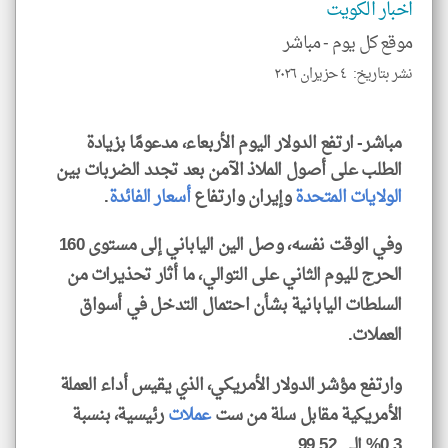
اخبار الكويت
للمق
موقع كل يوم -
مباشر
نشر بتاريخ: ٤ حزيران ٢٠٢٦
klyoum.com
مباشر- ارتفع الدولار اليوم الأربعاء، مدعومًا بزيادة
الطلب على أصول الملاذ الآمن بعد تجدد الضربات بين
الولايات المتحدة
وإيران وارتفاع
أسعار الفائدة
.
وفي الوقت نفسه، وصل الين الياباني إلى مستوى 160
الحرج لليوم الثاني على التوالي، ما أثار تحذيرات من
السلطات اليابانية بشأن احتمال التدخل في أسواق
العملات.
وارتفع مؤشر الدولار الأمريكي، الذي يقيس أداء العملة
الأمريكية مقابل سلة من ست
عملات
رئيسية، بنسبة
0.3% إلى 99.52.