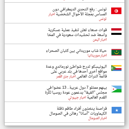
تونس : ​رفع التحدي الديمغرافي دون
المساس بمجلة الأحوال الشخصية
اخبار
تونس
قوات صنعاء تعلن تنفيذ عملية عسكرية
واسعة ضد تحشيدات سعودية في المخا
اخبار اليمن
حياة شاب موريتاني بين كثبان الصحراء
اخبار موريتانيا
اليونيسكو تدرج شواطئ نورماندي وعدة
مواقع أخرى أحدها في بلد عربي على
قائمة التراث العالمي
اخبار جزر القمر
بينهم ممثلو 7 دول عربية.. 13 عضوا في
مجلس "الفيفا" يدعمون عودة روسيا لكرة
القدم العالمية
اخبار جيبوتي
قراصنة يتخذون أفراد طاقم ناقلة
الكيماويات "أسانا" رهائن في الصومال
اخبار الصومال