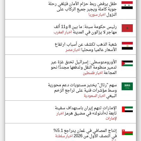
طفل يرفض ربط حزام الأمان فيُلغي رحلة
جوية كاملة ويجبر جميع الركاب على
النزول
اخبار سوريا
رئيس حكومة سبتة: ما بين 8 و11 ألف
مهاجر لا يزالون في المدينة
اخبار المغرب
شعبة الذهب تكشف عن أسباب ارتفاع
الأسعار عالميا ومحليا
اخبار مصر
الأورومتوسطي: إسرائيل تخنق غزة عبر
تدمير منظومة النقل وتدفعها مجددًا نحو
المجاعة
اخبار فلسطين
سهم "رتال" يختبر مستويات دعم محورية
وسط مؤشرات فنية على تراجع الزخم
البيعي
اخبار السعودية
الإمارات تتهم إيران باستهداف سفينة
تابعة لـ«أدنوك» في مضيق هرمز
اخبار
الإمارات
إنتاج المصافي في عُمان يتراجع 5.1%
في النصف الأول من 2026
اخبار سلطنة