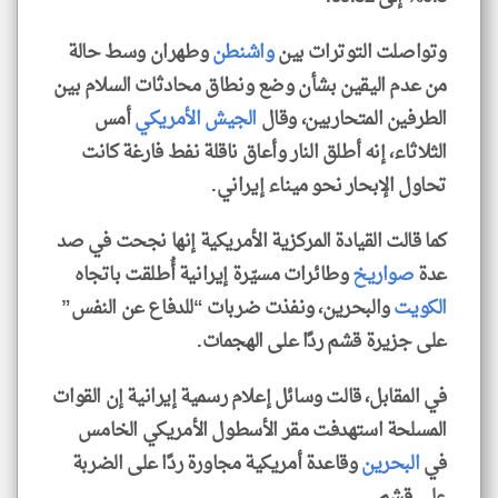
وتواصلت التوترات بين
واشنطن
وطهران وسط حالة
من عدم اليقين بشأن وضع ونطاق محادثات السلام بين
الطرفين المتحاربين، وقال
الجيش الأمريكي
أمس
الثلاثاء، إنه أطلق النار وأعاق ناقلة نفط فارغة كانت
تحاول الإبحار نحو ميناء إيراني.
كما قالت القيادة المركزية الأمريكية إنها نجحت في صد
عدة
صواريخ
وطائرات مسيّرة إيرانية أُطلقت باتجاه
الكويت
والبحرين، ونفذت ضربات “للدفاع عن النفس”
على جزيرة قشم ردًا على الهجمات.
في المقابل، قالت وسائل إعلام رسمية إيرانية إن القوات
المسلحة استهدفت مقر الأسطول الأمريكي الخامس
في
البحرين
وقاعدة أمريكية مجاورة ردًا على الضربة
على قشم.