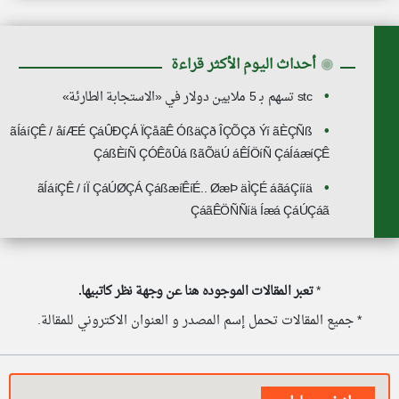
◉
أحداث اليوم الأكثر قراءة
stc تسهم بـ 5 ملايين دولار في «الاستجابة الطارئة»
ãÍáíÇÊ / åíÆÉ ÇáÛÐÇÁ ÏÇåãÊ ÓßäÇð ÎÇÕÇð Ýí ãÈÇÑß
ÇáßÈíÑ ÇÓÊõÛá ßãÕäÚ áÊÍÖíÑ ÇáÍáæíÇÊ
ãÍáíÇÊ / íÏ ÇáÚØÇÁ ÇáßæíÊíÉ.. ØæÞ äÌÇÉ áãáÇííä
ÇáãÊÖÑÑíä Íæá ÇáÚÇáã
*
تعبر المقالات الموجوده هنا عن وجهة نظر كاتبيها.
* جميع المقالات تحمل إسم المصدر و العنوان الاكتروني للمقالة.