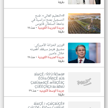
دقيقة
#«التعليم العالي»: فتح
التسجيل بمنح دراسية في
جامعة السلطان قابوس
-
جريدة الجريدة الكويتية
منذ ٢٨
دقيقة
#وزير الخزانة الأميركي:
مضيق هرمز سيفقد أهميته
خلال عامين
-
جريدة الجريدة الكويتية
منذ ٢٨
دقيقة
#ãÍáíÇÊ / ÑÝÚ ÑÓæã
ÊÓÌíá ÔÑßÇÊ äÙã
ÇáãÚáæãÇÊ æÎÏãÇÊåÇ
ÇÚÊÈÇÑÇð ãä ãØáÚ
-
جريدة الوسط الكويتيه
منذ ٣٩
دقيقة
#ãÍáíÇÊ / «ÇáÌÇãÚÇÊ