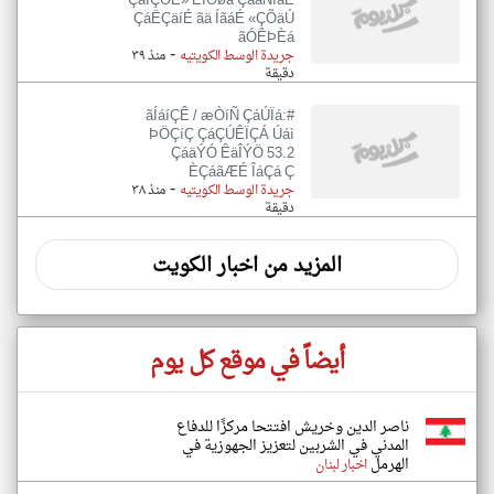
ÇáÎÇÕÉ» ÊÏÔøä ÇáãÑÍáÉ
ÇáËÇäíÉ ãä ÍãáÉ «ÇÕäÚ
ãÓÊÞÈá
-
جريدة الوسط الكويتيه
منذ ٣٩
دقيقة
#ãÍáíÇÊ / æÒíÑ ÇáÚÏá:
ÞÖÇíÇ ÇáÇÚÊÏÇÁ Úáì
ÇáäÝÓ ÊäÎÝÖ 53.2
ÈÇáãÆÉ ÎáÇá Ç
-
جريدة الوسط الكويتيه
منذ ٣٨
دقيقة
المزيد من اخبار الكويت
أيضاً في موقع كل يوم
ناصر الدين وخريش افتتحا مركزًا للدفاع
المدني في الشربين لتعزيز الجهوزية في
الهرمل
اخبار لبنان