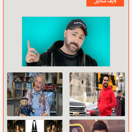
لايف ستايل