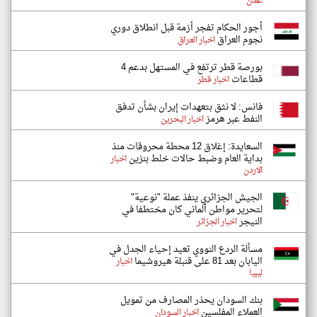
عُمان
أجور الحكام تفجر أزمة قبل انطلاق دوري
نجوم العراق
اخبار العراق
بورصة قطر ترتفع في المستهل بدعم 4
قطاعات
اخبار قطر
فانس: لا نثق بتعهدات إيران بشأن تدفق
النفط عبر هرمز
اخبار البحرين
السعايدة: إغلاق 12 محطة محروقات منذ
بداية العام وضبط حالات خلط بنزين
اخبار
الاردن
الجيش الجزائري ينفذ عملة "نوعية"
لتحرير مواطن ألماني كان مختطفا في
النيجر
اخبار الجزائر
مسألة الردع النووي تعيد إحياء الجدل في
اليابان بعد 81 على قنبلة هيروشيما
اخبار
ليبيا
بنك السودان يحذر المصارف من تمويل
العملاء المفلسين
اخبار السودان