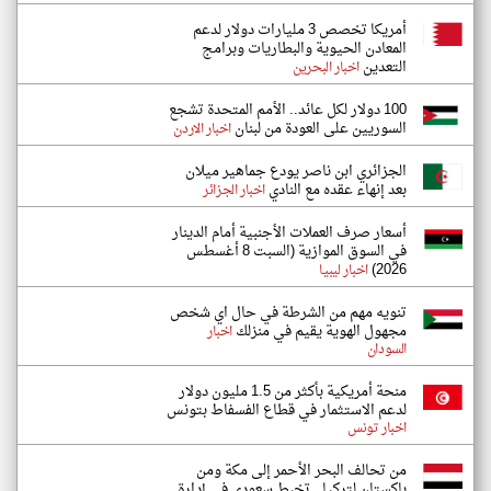
أمريكا تخصص 3 مليارات دولار لدعم
المعادن الحيوية والبطاريات وبرامج
التعدين
اخبار البحرين
100 دولار لكل عائد.. الأمم المتحدة تشجع
السوريين على العودة من لبنان
اخبار الاردن
الجزائري ابن ناصر يودع جماهير ميلان
بعد إنهاء عقده مع النادي
اخبار الجزائر
أسعار صرف العملات الأجنبية أمام الدينار
في السوق الموازية (السبت 8 أغسطس
2026)
اخبار ليبيا
تنويه مهم من الشرطة في حال اي شخص
مجهول الهوية يقيم في منزلك
اخبار
السودان
منحة أمريكية بأكثر من 1.5 مليون دولار
لدعم الاستثمار في قطاع الفسفاط بتونس
اخبار تونس
من تحالف البحر الأحمر إلى مكة ومن
باكستان لتركيا.. تخبط سعودي في إدارة