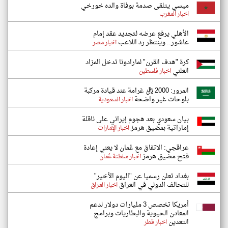
ميسي يتلقى صدمة بوفاة والده خورخي
اخبار المغرب
الأهلي يرفع عرضه لتجديد عقد إمام
عاشور.. وينتظر رد اللاعب
اخبار مصر
كرة "هدف القرن" لمارادونا تدخل المزاد
العلني
اخبار فلسطين
المرور: 2000 ريال غرامة عند قيادة مركبة
بلوحات غير واضحة
اخبار السعودية
بيان سعودي بعد هجوم إيراني على ناقلة
إماراتية بمضيق هرمز
اخبار الإمارات
عراقجي: الاتفاق مع عُمان لا يعني إعادة
فتح مضيق هرمز
اخبار سلطنة عُمان
بغداد تعلن رسميا عن "اليوم الأخير"
للتحالف الدولي في العراق
اخبار العراق
أمريكا تخصص 3 مليارات دولار لدعم
المعادن الحيوية والبطاريات وبرامج
التعدين
اخبار قطر