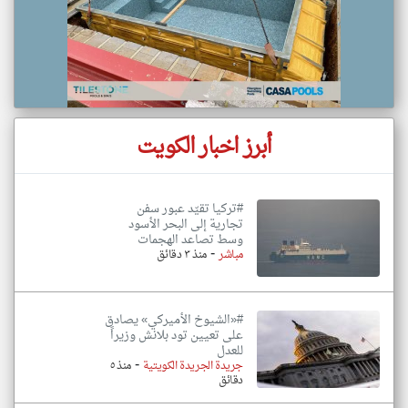
أبرز اخبار الكويت
#تركيا تقيّد عبور سفن
تجارية إلى البحر الأسود
وسط تصاعد الهجمات
-
مباشر
منذ ٣ دقائق
#«الشيوخ الأميركي» يصادق
على تعيين تود بلانش وزيراً
للعدل
-
جريدة الجريدة الكويتية
منذ ٥
دقائق