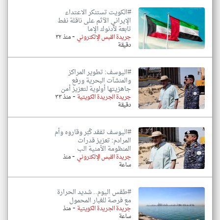
#الكويت تستنكر الاعتداء
الإيراني الآثم على ناقلة نفط
تابعة لأدنوك الإما
-
جريدة القبس الإلكتروني
منذ ٣٢
دقيقة
#اليوسف: تطوير المراكز
والمنشآت البحرية ورفع
جاهزيتها أولوية لتعزيز أمن
-
جريدة الجريدة الكويتية
منذ ٣٣
دقيقة
#اليوسف تفقد كُبّر وقاروه وأم
المرادم: تعزيز قدرات
المنظومة الأمنية الب
-
جريدة القبس الإلكتروني
منذ
ساعة
#طقس اليوم.. شديد الحرارة
مع فرصة للغبار المحمول
-
جريدة الجريدة الكويتية
منذ
ساعة