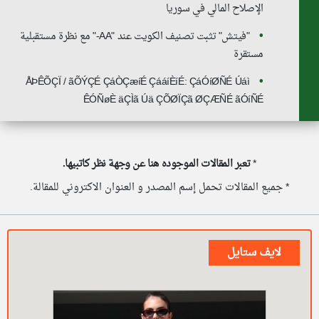
الإصلاح المالي في سوريا
"فيتش" تثبت تصنيف الكويت عند "AA-" مع نظرة مستقبلية
مستقرة
ÅÞÊÕÇÏ / ãÕÝÇÉ ÇáÒÇæíÉ ÇááíÈíÉ: ÇáÓíØÑÉ Úáì
ÊÓÑøÈ äÇÌã Úä ÇÕØÏÇã ØÇÆÑÉ ãÓíÑÉ
*
تعبر المقالات الموجوده هنا عن وجهة نظر كاتبيها.
* جميع المقالات تحمل إسم المصدر و العنوان الاكتروني للمقالة.
لايف ستايل