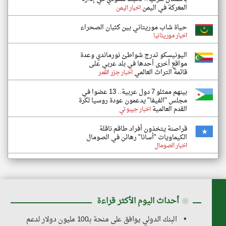
المعركة في اليمن
اخبار اليمن
حياة شاب موريتاني بين كثبان الصحراء
اخبار موريتانيا
اليونيسكو تدرج شواطئ نورماندي وعدة
مواقع أخرى أحدها في بلد عربي على
قائمة التراث العالمي
اخبار جزر القمر
بينهم ممثلو 7 دول عربية.. 13 عضوا في
مجلس "الفيفا" يدعمون عودة روسيا لكرة
القدم العالمية
اخبار جيبوتي
قراصنة يتخذون أفراد طاقم ناقلة
الكيماويات "أسانا" رهائن في الصومال
اخبار الصومال
◉
أحداث اليوم الأكثر قراءة
البنك الدولي يوافق على منحة بـ100 مليون دولار لدعم