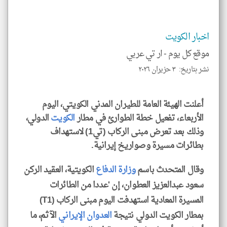
جمي
المق
تحم
إسم
الم
اخبار الكويت
و
العن
الا
موقع كل يوم -
ار تي عربي
للمق
نشر بتاريخ: ٣ حزيران ٢٠٢٦
أعلنت الهيئة العامة للطيران المدني الكويتي، اليوم
الأربعاء، تفعيل خطة الطوارئ في مطار
الكويت
الدولي،
klyoum.com
وذلك بعد تعرض مبنى الركاب (تي1) لاستهداف
بطائرات مسيرة وصواريخ إيرانية.
وقال المتحدث باسم
وزارة الدفاع
الكويتية، العقيد الركن
سعود عبدالعزيز العطوان، إن 'عددا من الطائرات
المسيرة المعادية استهدفت اليوم مبنى الركاب (T1)
بمطار الكويت الدولي نتيجة
العدوان الإيراني
الآثم، ما