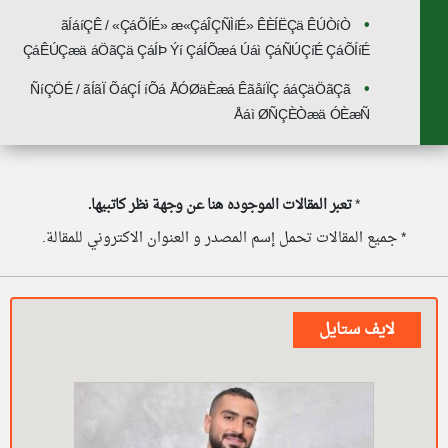
ãÍáíÇÊ / «ÇáÕÍÉ» æ«ÇáÎÇÑÌíÉ» ÊÈÍËÇä ÊÚÒíÒ
ÇáÊÚÇæä áÖãÇä ÇáÍÞ Ýí ÇáÍÕæá Úáì ÇáÑÚÇíÉ ÇáÕÍíÉ
ÑíÇÖÉ / ãÍãÏ ÕáÇÍ íÕá ÅÓØäÈæá ÊãåíÏÇ ááÇäÖãÇã
Åáì ØÑÇÈÒæä ÓÈæÑ
*
تعبر المقالات الموجوده هنا عن وجهة نظر كاتبيها.
* جميع المقالات تحمل إسم المصدر و العنوان الاكتروني للمقالة.
لايف ستايل