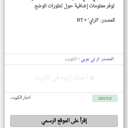
توفر معلومات إضافية حول تطورات الوضع.
المصدر: 'الراي' + RT
-
المصدر:
ار تي عربي
الكويت
◉ أحداث اليوم في الكويت
اخبار الكويت
GE07UZ
إقرأ على الموقع الرسمي