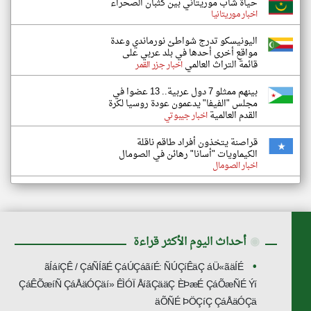
حياة شاب موريتاني بين كثبان الصحراء
اخبار موريتانيا
اليونيسكو تدرج شواطئ نورماندي وعدة
مواقع أخرى أحدها في بلد عربي على
قائمة التراث العالمي
اخبار جزر القمر
بينهم ممثلو 7 دول عربية.. 13 عضوا في
مجلس "الفيفا" يدعمون عودة روسيا لكرة
القدم العالمية
اخبار جيبوتي
قراصنة يتخذون أفراد طاقم ناقلة
الكيماويات "أسانا" رهائن في الصومال
اخبار الصومال
◉
أحداث اليوم الأكثر قراءة
ãÍáíÇÊ / ÇáÑÍãÉ ÇáÚÇáãíÉ: ÑÚÇíÊäÇ áÜ«ãäÍÉ
ÇáÊÕæíÑ ÇáÅäÓÇäí» ÊÌÓÏ ÅíãÇääÇ ÈÞæÉ ÇáÕæÑÉ Ýí
äÕÑÉ ÞÖÇíÇ ÇáÅäÓÇä