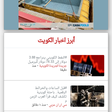
أبرز اخبار الكويت
#النفط الكويتي يتراجع 3.88
دولار إلى 74.33 دولار للبرميل
-
جريدة الجريدة الكويتية
منذ
دقيقة
#قبل الساعات والخرائط
الرقمية.. باحثة كويتية
تكشف كيف قرأ العرب الزمن
م
-
سي ان ان عربي
منذ ١٠ دقائق