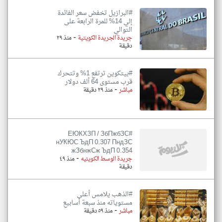
#البرازيل تخفض سعر الفائدة
إلي 14% للمرة الرابعة على
التوالي
-
جريدة الجريدة الكويتية
منذ ٢٩
دقيقة
#بيتكوين ترتفع 1% وتتحرك
قرب مستوى 64 ألف دولار
-
مباشر
منذ ٢٩ دقيقة
#ЕЮКХЗП / ЗбПжбЗС
нУКЮС ЪдП 0.307 ПндЗС
жЗбнжСж ЪдП 0.354
-
جريدة الوسط الكويتيه
منذ ٤٩
دقيقة
#الذهب يلامس أعلى
مستوياته منذ سبعة أسابيع
-
مباشر
منذ ٥٩ دقيقة