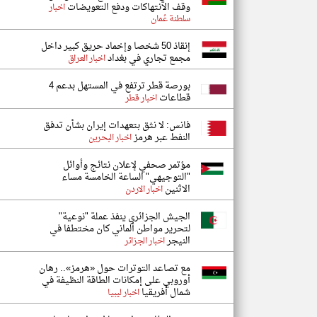
وقف الانتهاكات ودفع التعويضات
اخبار
سلطنة عُمان
إنقاذ 50 شخصا وإخماد حريق كبير داخل
مجمع تجاري في بغداد
اخبار العراق
بورصة قطر ترتفع في المستهل بدعم 4
قطاعات
اخبار قطر
فانس: لا نثق بتعهدات إيران بشأن تدفق
النفط عبر هرمز
اخبار البحرين
مؤتمر صحفي لإعلان نتائج وأوائل
"التوجيهي" الساعة الخامسة مساء
الاثنين
اخبار الاردن
الجيش الجزائري ينفذ عملة "نوعية"
لتحرير مواطن ألماني كان مختطفا في
النيجر
اخبار الجزائر
مع تصاعد التوترات حول «هرمز».. رهان
أوروبي على إمكانات الطاقة النظيفة في
شمال أفريقيا
اخبار ليبيا