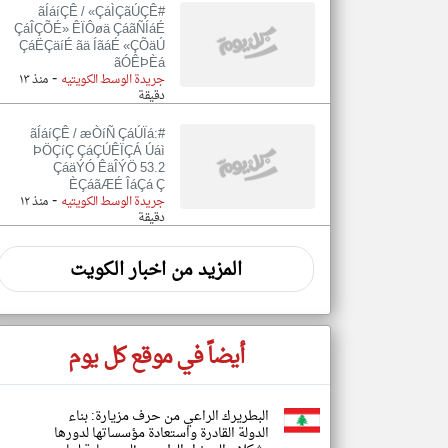
#ãÍáíÇÊ / «ÇáÌÇãÚÇÊ
ÇáÎÇÕÉ» ÊÏÔøä ÇáãÑÍáÉ
ÇáËÇäíÉ ãä ÍãáÉ «ÇÕäÚ
ãÓÊÞÈá
-
جريدة الوسط الكويتيه
منذ ١٣
دقيقة
#ãÍáíÇÊ / æÒíÑ ÇáÚÏá:
ÞÖÇíÇ ÇáÇÚÊÏÇÁ Úáì
ÇáäÝÓ ÊäÎÝÖ 53.2
ÈÇáãÆÉ ÎáÇá Ç
-
جريدة الوسط الكويتيه
منذ ١٢
دقيقة
المزيد من اخبار الكويت
أيضاً في موقع كل يوم
البطريرك الراعي من حرف مزيارة: بناء
الدولة القادرة واستعادة مؤسساتها لدورها