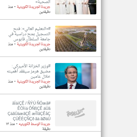
الصحية»
-
جريدة الجريدة الكويتية
منذ
دقيقتين
#«التعليم العالي»: فتح
التسجيل بمنح دراسية في
جامعة السلطان قابوس
-
جريدة الجريدة الكويتية
منذ
دقيقتين
#وزير الخزانة الأميركي:
مضيق هرمز سيفقد أهميته
خلال عامين
-
جريدة الجريدة الكويتية
منذ
دقيقتين
#ãÍáíÇÊ / ÑÝÚ ÑÓæã
ÊÓÌíá ÔÑßÇÊ äÙã
ÇáãÚáæãÇÊ æÎÏãÇÊåÇ
ÇÚÊÈÇÑÇð ãä ãØáÚ
-
جريدة الوسط الكويتيه
منذ ١٣
دقيقة