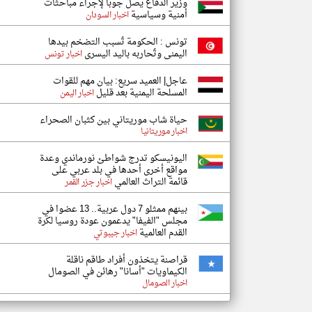
وزير الدفاع يصل جوبا لإجراء مباحثات
أمنية وسياسية
اخبار السودان
تونس : الحكومة تُسبب التضخم بيدها
اليمنى وتُحاربه باليد اليسرى
اخبار تونس
عاجل| العميد سريع: بيان مهم للقوات
المسلحة اليمنية بعد قليل
اخبار اليمن
حياة شاب موريتاني بين كثبان الصحراء
اخبار موريتانيا
اليونيسكو تدرج شواطئ نورماندي وعدة
مواقع أخرى أحدها في بلد عربي على
قائمة التراث العالمي
اخبار جزر القمر
بينهم ممثلو 7 دول عربية.. 13 عضوا في
مجلس "الفيفا" يدعمون عودة روسيا لكرة
القدم العالمية
اخبار جيبوتي
قراصنة يتخذون أفراد طاقم ناقلة
الكيماويات "أسانا" رهائن في الصومال
اخبار الصومال