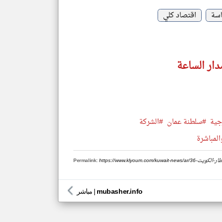
سة
اقتصاد كلي
دار الساعة
جية
#سلطنة عمان
#الشركة
المباشرة
نفي-استهداف-مطار-الكويت
Permalink:
mubasher.info
|
مباشر