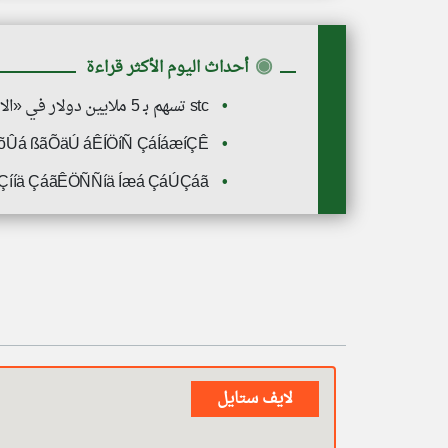
◉
أحداث اليوم الأكثر قراءة
stc تسهم بـ 5 ملايين دولار في «الاستجابة الطارئة»
õÛá ßãÕäÚ áÊÍÖíÑ ÇáÍáæíÇÊ
ãáÇííä ÇáãÊÖÑÑíä Íæá ÇáÚÇáã
لايف ستايل