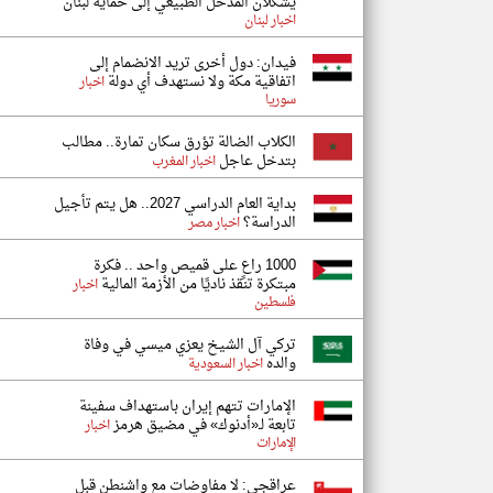
يشكلان المدخل الطبيعي إلى حماية لبنان
اخبار لبنان
فيدان: دول أخرى تريد الانضمام إلى
اتفاقية مكة ولا نستهدف أي دولة
اخبار
سوريا
الكلاب الضالة تؤرق سكان تمارة.. مطالب
بتدخل عاجل
اخبار المغرب
بداية العام الدراسي 2027.. هل يتم تأجيل
الدراسة؟
اخبار مصر
1000 راعٍ على قميص واحد .. فكرة
مبتكرة تنقذ ناديًا من الأزمة المالية
اخبار
فلسطين
تركي آل الشيخ يعزي ميسي في وفاة
والده
اخبار السعودية
الإمارات تتهم إيران باستهداف سفينة
تابعة لـ«أدنوك» في مضيق هرمز
اخبار
الإمارات
عراقجي: لا مفاوضات مع واشنطن قبل