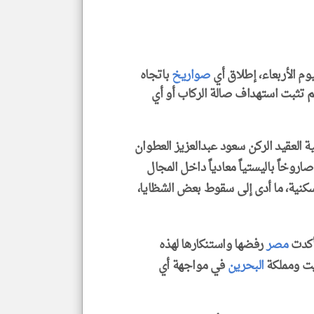
klyoum.com
ليوم الأربعاء، إطلاق أي
صواريخ
باتجاه
 لم تثبت استهداف صالة الركاب أو أي
ة العقيد الركن سعود عبدالعزيز العطوان
 القوات المسلحة الكويتية رصدت وتعاملت مع 13 صاروخاً باليستياً معادياً داخل المجال
سكنية، ما أدى إلى سقوط بعض الشظايا،
أكدت
مصر
رفضها واستنكارها لهذه
يت ومملكة
البحرين
في مواجهة أي