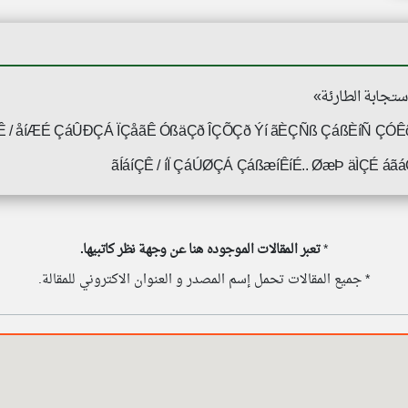
ÇÊ / åíÆÉ ÇáÛÐÇÁ ÏÇåãÊ ÓßäÇð ÎÇÕÇð Ýí ãÈÇÑß ÇáßÈíÑ ÇÓÊ
ãÍáíÇÊ / íÏ ÇáÚØÇÁ ÇáßæíÊíÉ.. ØæÞ äÌÇÉ á
*
تعبر المقالات الموجوده هنا عن وجهة نظر كاتبيها.
* جميع المقالات تحمل إسم المصدر و العنوان الاكتروني للمقالة.