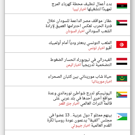
بدء أعمال تنظيف محطة كهرباء المرج
تمهيدًا لتشغيلها
اخبار ليبيا
عقار: مواقف مصر الداعمة للسودان خلال
فترة الحرب تعكس احترامها العميق لإرادة
الشعب السوداني
اخبار السودان
الملعب التونسي يتعثر ودياً أمام أولمبيك
أقبو
اخبار تونس
الفيدرالي في نيويورك انحسار الضغوط
التضخمية تدريجياً
اخبار اليمن
حياة شاب موريتاني بين كثبان الصحراء
اخبار موريتانيا
اليونيسكو تدرج شواطئ نورماندي وعدة
مواقع أخرى أحدها في بلد عربي على
قائمة التراث العالمي
اخبار جزر القمر
بينهم ممثلو 7 دول عربية.. 13 عضوا في
مجلس "الفيفا" يدعمون عودة روسيا لكرة
القدم العالمية
اخبار جيبوتي