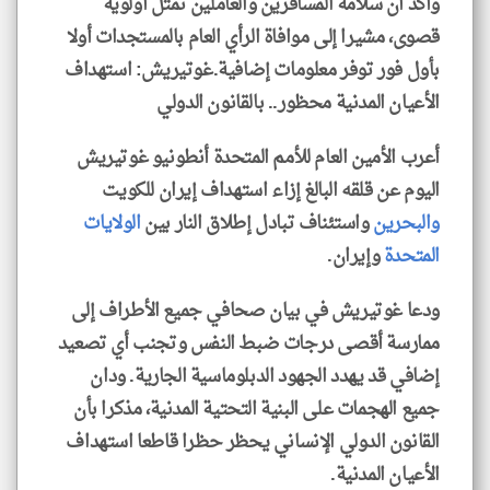
وأكد أن سلامة المسافرين والعاملين تمثل أولوية
قصوى، مشيرا إلى موافاة الرأي العام بالمستجدات أولا
بأول فور توفر معلومات إضافية.غوتيريش: استهداف
الأعيان المدنية محظور.. بالقانون الدولي
أعرب الأمين العام للأمم المتحدة أنطونيو غوتيريش
اليوم عن قلقه البالغ إزاء استهداف إيران للكويت
والبحرين
واستئناف تبادل إطلاق النار بين
الولايات
المتحدة
وإيران.
ودعا غوتيريش في بيان صحافي جميع الأطراف إلى
ممارسة أقصى درجات ضبط النفس وتجنب أي تصعيد
إضافي قد يهدد الجهود الدبلوماسية الجارية. ودان
جميع الهجمات على البنية التحتية المدنية، مذكرا بأن
القانون الدولي الإنساني يحظر حظرا قاطعا استهداف
الأعيان المدنية.