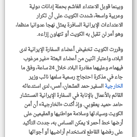
وبينما قوبل الاعتداء الغاشم بحملة إدانات دولية
وعربية واسعة، شددت الكويت على أن تكرار
الاعتداءات الإيرانية السافرة يمثل نهجا عدوانيا منظما،
وهو أمر لن تقبل به الكويت أو تتهاون إزاءه.
وقررت الكويت تخفيض أعضاء السفارة الإيرانية لدى
البلاد، واعتبار اثنين من أعضاء البعثة «غير مرغوب
فيهما»، وعليهما مغادرة البلاد خلال 24 ساعة، وفق ما
جاء في مذكرة احتجاج رسمية سلمها نائب وزير
الخارجية
السفير حمد المشعان، أمس، لدى استدعائه
القائم بالأعمال بالإنابة في السفارة الإيرانية المستشار
حامد حميد يعقوبي. وإذ أكدت «الخارجية» أن أمن
الكويت وسيادتها وسلامة مواطنيها والمقيمين على
أرضها خط أحمر لا يمكن المساس به، جددت التأكيد
على رفضها القاطع لاستخدام أراضيها أو أجوائها