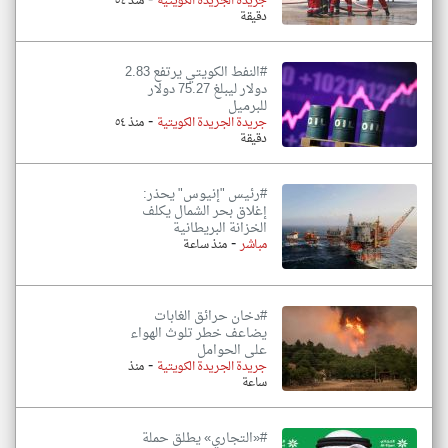
-
جريدة الجريدة الكويتية
منذ ٥٤
دقيقة
#النفط الكويتي يرتفع 2.83
دولار ليبلغ 75.27 دولار
للبرميل
-
جريدة الجريدة الكويتية
منذ ٥٤
دقيقة
#رئيس "إنيوس" يحذر:
إغلاق بحر الشمال يكلف
الخزانة البريطانية
-
مباشر
منذ ساعة
#دخان حرائق الغابات
يضاعف خطر تلوث الهواء
على الحوامل
-
جريدة الجريدة الكويتية
منذ
ساعة
#«التجاري» يطلق حملة