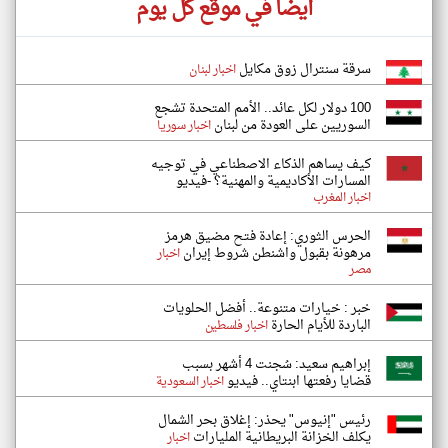
أيضاً في موقع كل يوم
سرقة سنترال زوق مكايل
اخبار لبنان
100 دولار لكل عائد.. الأمم المتحدة تشجع
السوريين على العودة من لبنان
اخبار سوريا
كيف يساهم الذكاء الاصطناعي في توجيه
المسارات الأكاديمية والمهنية؟ -فيديو
اخبار المغرب
الحرس الثوري: إعادة فتح مضيق هرمز
مرهونة بقبول واشنطن شروط إيران
اخبار
مصر
خبر : خيارات متنوعة.. أفضل الحلويات
الباردة للأيام الحارة
اخبار فلسطين
إبراهيم سعيد: سُجنت 4 أشهر بسبب
قضايا رفعتها ابنتاي.. فيديو
اخبار السعودية
رئيس "إنيوس" يحذر: إغلاق بحر الشمال
يكلف الخزانة البريطانية المليارات
اخبار