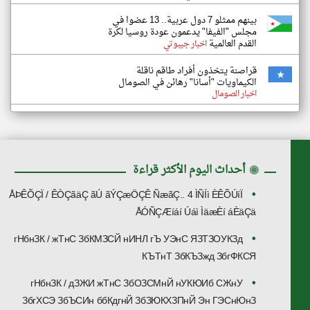
بينهم ممثلو 7 دول عربية.. 13 عضوا في
مجلس "الفيفا" يدعمون عودة روسيا لكرة
القدم العالمية
اخبار جيبوتي
قراصنة يتخذون أفراد طاقم ناقلة
الكيماويات "أسانا" رهائن في الصومال
اخبار الصومال
◉
أحداث اليوم الأكثر قراءة
ÅÞÊÕÇÏ / ÊÒÇãäÇ ãÚ ãÝÇæÖÇÊ ÑæãÇ.. 4 ÌÑÍì ÈÊÕÚíÏ
ÅÓÑÇÆíáí Úáì ÌäæÈí áÈäÇä
гНбнЗК / жТнС ЗбКМЗСЙ нИНЛ гЪ УЭнС ЯЗТЗОУКЗд
КЪТнТ ЗбКЪЗжд ЗбгФКСЯ
гНбнЗК / дЗЖИ жТнС ЗбОЗСМнЙ нУКЮИб СЖнУ
ЗбгХСЭ ЗбЪСИн ббКдгнЙ ЗбЗЮКХЗПнЙ Эн ГЭСнЮнЗ