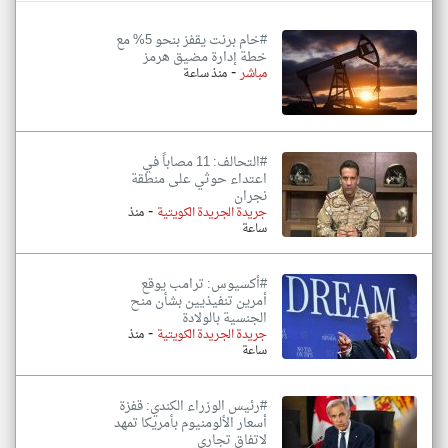
#خام برنت يقفز بنحو 5% مع
خطة إدارة مضيق هرمز
-
مباشر
منذ ساعة
#التحالف: 11 مصاباً في
اعتداء حوثي على منطقة
نجران
-
جريدة الجريدة الكويتية
منذ
ساعة
#أكسيوس: ترامب يوقع
أمرين تنفيذيين بشأن منح
الجنسية بالولادة
-
جريدة الجريدة الكويتية
منذ
ساعة
#رئيس الوزراء الكندي: قفزة
أسعار الألومنيوم بأمريكا تمهد
لاتفاق تجاري