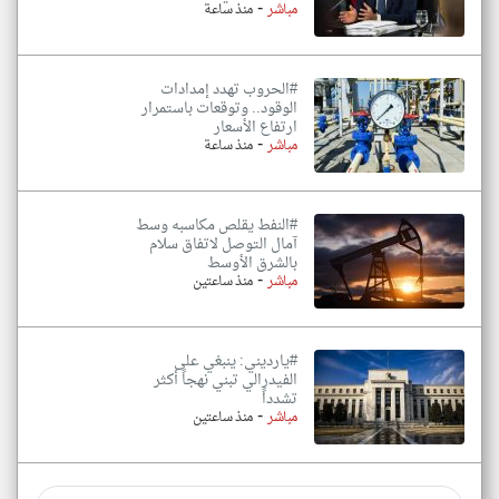
-
مباشر
منذ ساعة
#الحروب تهدد إمدادات
الوقود.. وتوقعات باستمرار
ارتفاع الأسعار
-
مباشر
منذ ساعة
#النفط يقلص مكاسبه وسط
آمال التوصل لاتفاق سلام
بالشرق الأوسط
-
مباشر
منذ ساعتين
#يارديني: ينبغي على
الفيدرالي تبني نهجاً أكثر
تشدداً
-
مباشر
منذ ساعتين