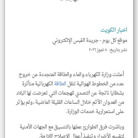
تحم
إسم
الم
و
العن
الا
اخبار الكويت
للمق
موقع كل يوم -
جريدة القبس الإلكتروني
نشر بتاريخ: ٨ تموز ٢٠٢٦
klyoum.com
أعلنت وزارة الكهرباء والماء والطاقة المتجددة عن خروج
عدد من الخطوط الهوائية لنقل
الطاقة
الكهربائية متأثرة
بشظايا ناتجة عن التصدي للهجمات التي تعرضت لها البلاد
من العدوان الآثم خلال الساعات القليلة الماضية ، ولم يؤثر
على استمرارية خدمات الوزارة.
وباشرت فرق الطوارئ عملها بالتنسيق مع الجهات الأمنية
لتقييم الأضرار وتنفيذ أعمال الإصلاح اللازمة.