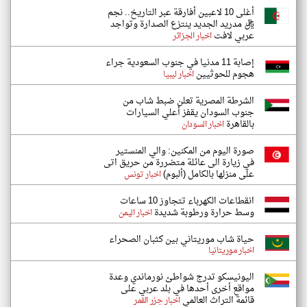
أغلى 10 لاعبين أفارقة عبر التاريخ.. نجم
ريال مدريد الجديد ينتزع الصدارة وتواجد
عربي لافت
اخبار الجزائر
إصابة 11 مدنيا في جنوب السعودية جراء
هجوم للحوثيين
اخبار ليبيا
الشرطة المصرية تعلن ضبط شاب من
جنوب السودان يقفز أعلي السيارات
بالقاهرة
اخبار السودان
صورة اليوم من المكنين: والي المنستير
في زيارة الى عائلة متضررة من حريق اتى
على منزلها بالكامل (ألبوم)
اخبار تونس
انقطاعات الكهرباء تتجاوز 10 ساعات
وسط حرارة ورطوبة شديدة
اخبار اليمن
حياة شاب موريتاني بين كثبان الصحراء
اخبار موريتانيا
اليونيسكو تدرج شواطئ نورماندي وعدة
مواقع أخرى أحدها في بلد عربي على
قائمة التراث العالمي
اخبار جزر القمر