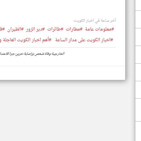
أخر ساعة في اخبار الكويت
#معلومات عامة
#مطارات
#طائرات
#دير الزور
#الطيران
#ق
#اخبار الكويت على مدار الساعة
#أهم اخبار الكويت العاجلة و
https://www.klyoum.com/kuwait-news/ar/32-الخارجية-وفاة-شخص-وإصابة-خرين-جرا-ا