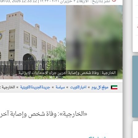
نشر بتاريخ: الأربعاء ٣ حزيران ٢٠٢٦ - ١٢:٣٣
|
un 03, 2026 12:33:12
الخارجية : وفاة شخص وإصابة آخرين جراء الاعتداءات الإيرانية
موقع كل يوم
اخبار الكويت
سياسة
جريدة الجريدة الكويتية
الخارجية :
«الخارجية»: وفاة شخص وإصابة آخرين 