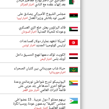
الجزائري ابن ناصر يودع جماهير ميلان
بعد إنهاء عقده مع النادي
اخبار الجزائر
مجلس الشيوخ الأميركي يصادق على
تعيين تود بلانش وزيرا للعدل
اخبار ليبيا
قائد البراؤون يعلن خلع الزي العسكري
وعودته للحياة المدنية
اخبار السودان
أمريكا تتعهد بمليار دولار كمساعدات
لرئيس كولومبيا الجديد
اخبار تونس
الكويت تؤكد دعمها لنهج التنسيق داخل
أوبك بلس
اخبار اليمن
حياة شاب موريتاني بين كثبان الصحراء
اخبار موريتانيا
اليونيسكو تدرج شواطئ نورماندي وعدة
مواقع أخرى أحدها في بلد عربي على
قائمة التراث العالمي
اخبار جزر القمر
بينهم ممثلو 7 دول عربية.. 13 عضوا في
مجلس "الفيفا" يدعمون عودة روسيا لكرة
القدم العالمية
اخبار جيبوتي