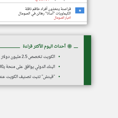
قراصنة يتخذون أفراد طاقم ناقلة
الكيماويات "أسانا" رهائن في الصومال
اخبار الصومال
◉
أحداث اليوم الأكثر قراءة
الكويت تخصص 2.5 مليون دولار لدعم الاستجابة الإنسانية في سوريا
البنك الدولي يوافق على منحة بـ100 مليون دولار لدعم الإصلاح المالي في سوريا
"فيتش" تثبت تصنيف الكويت عند "AA-" مع نظرة مستقبلية مست