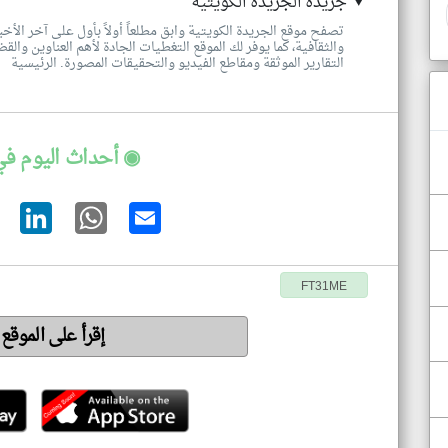
جريدة الجريدة الكويتية
تصفح موقع الجريدة الكويتية وابق مطلعاً أولاً بأول على آخر الأخ
والثقافية، كما يوفر لك الموقع التغطيات الجادة لأهم العناوين والق
التقارير الموثقة ومقاطع الفيديو والتحقيقات المصورة. الرئيسية
◉ أحداث اليوم في
FT31ME
إقرأ على الموقع