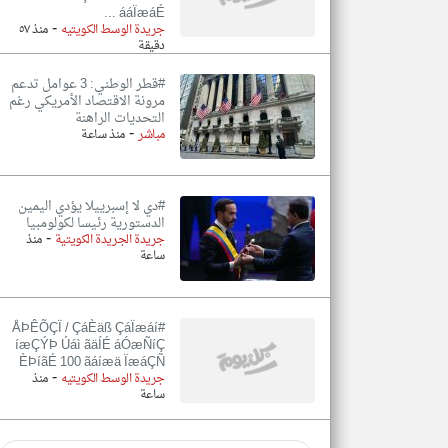
ááÏæáÉ ...
-
جريدة الوسط الكويتيه
منذ ٥٧
دقيقة
#قطر الوطني: 3 عوامل تدعم
مرونة الاقتصاد الأمريكي رغم
التحديات الراهنة
-
مباشر
منذ ساعة
#دي لا إسبرييلا يؤدي اليمين
الدستورية رئيسا لكولومبيا
-
جريدة الجريدة الكويتية
منذ
ساعة
#ÅÞÊÕÇÏ / ÇáÈäß ÇáÏæáí
íæÇÝÞ Úáì ãäÍÉ áÓæÑíÇ
ÈÞíãÉ 100 ãáíæä ÏæáÇÑ
-
جريدة الوسط الكويتيه
منذ
ساعة