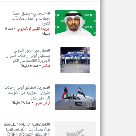
#«التجاري» يطلق حملة
«بطاقة واحدة.. مكافآت
أكثر»
-
جريدة القبس الإلكتروني
منذ ١١
دقيقة
#مطار دير الزور الدولي
يستقبل أولى رحلات طيران
الجزيرة ‏القادمة من الكو
-
مباشر
منذ ١٥ دقيقة
#سوريا: انطلاق أولى رحلات
طيران الجزيرة من الكويت
إلى ديرالزور
-
ار تي عربي
منذ ٣٩ دقيقة
#ãÍáíÇÊ / ÑÆíÓ "ÇáÎØæØ
ÇáßæíÊíÉ": ÇáÊÍæá Åáì
ÔÑßÉ ãÓÇåãÉ ããáæßÉ