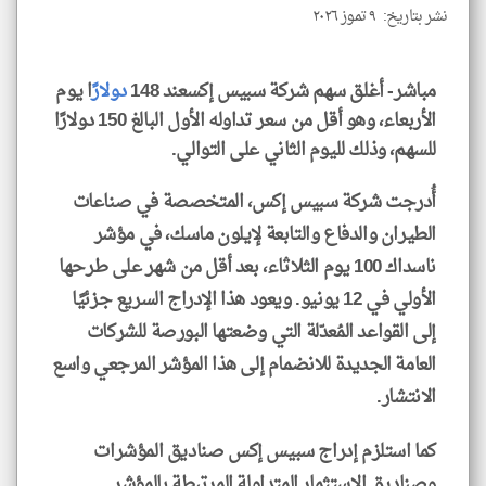
نشر بتاريخ: ٩ تموز ٢٠٢٦
klyoum.com
مباشر- أغلق سهم شركة سبيس إكسعند 148
دولار
ًا يوم
الأربعاء، وهو أقل من سعر تداوله الأول البالغ 150 دولارًا
للسهم، وذلك لليوم الثاني على التوالي.
أُدرجت شركة سبيس إكس، المتخصصة في صناعات
الطيران والدفاع والتابعة لإيلون ماسك، في مؤشر
ناسداك 100 يوم الثلاثاء، بعد أقل من شهر على طرحها
الأولي في 12 يونيو. ويعود هذا الإدراج السريع جزئيًا
إلى القواعد المُعدّلة التي وضعتها البورصة للشركات
العامة الجديدة للانضمام إلى هذا المؤشر المرجعي واسع
الانتشار.
كما استلزم إدراج سبيس إكس صناديق المؤشرات
وصناديق الاستثمار المتداولة المرتبطة بالمؤشر