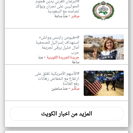
#البرلمان العربي يدين هجوم
الحوثيين على نجران ويؤكد
تضامنه مع السعودية
-
مباشر
منذ ساعة
#«هيومن رايتس ووتش»
استهداف إسرائيل للصحفية
آمال خليل يرقى لجريمة
حرب
-
جريدة الجريدة الكويتية
منذ
ساعة
#الأسهم الأمريكية تغلق على
ارتفاع مع انخفاض رهانات
رفع الفائدة
-
مباشر
منذ ساعتين
المزيد من اخبار الكويت