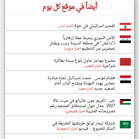
أيضاً في موقع كل يوم
تفجير اسرائيلي في حولا
اخبار لبنان
الأمن السوري يحبط عملا إرهابياً
لـ"داعش" في منطقة السيدة زينب ويقتل
عنصرين من التنظيم
اخبار سوريا
مصرع مهاجر حاول بلوغ سبتة بطائرة
شراعية
اخبار المغرب
هشام موسى : صمت إسرائيل تجاه مبادرة
حماس يهدد التهدئة ويفتح الباب أمام
تصعيد جديد
اخبار مصر
خبر : تكريم جون غاليانو في ميت غالا
2027: جدل حول استحقاق المصمم رغم
تصريحاته المثيرة
اخبار فلسطين
شريكة نيمار توثق طريقتها الطريفة في
التنكر للخروج .. فيديو
اخبار السعودية