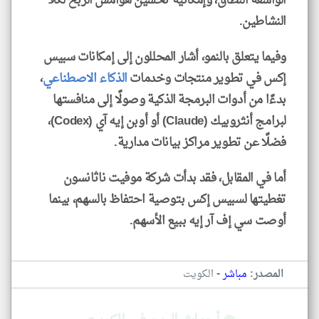
الواسعة النطاق، وإمكانية تحسين هوامش الربح لكلا
النشاطين.
وفيما يتعلق بالنمو، أشار المحللون إلى إمكانات سبيس
إكس في تطوير منتجات وخدمات
الذكاء الاصطناعي
،
بدءًا من أدوات البرمجة الذكية وصولًا إلى منافستها
لبرامج أنثروبيك (Claude) أو أوبن إيه آي (Codex)،
فضلًا عن تطوير مراكز بيانات مدارية.
أما في المقابل، فقد بدأت شركة موفيت ناثانسون
تغطيتها لسبيس إكس بتوصية احتفاظ بالسهم، بينما
أوصت سي إف آر إيه ببيع الأسهم.
-
المصدر:
مباشر
الكويت