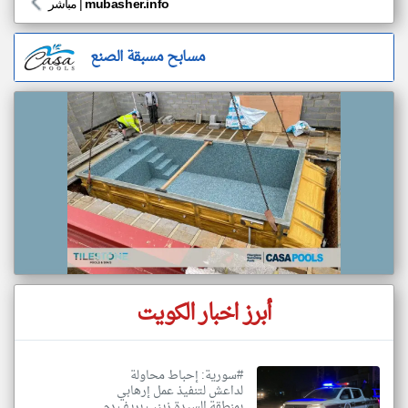
mubasher.info
|
مباشر
مسابح مسبقة الصنع
أبرز اخبار الكويت
#سورية: إحباط محاولة
لداعش لتنفيذ عمل إرهابي
بمنطقة السيدة زينب بريف دم