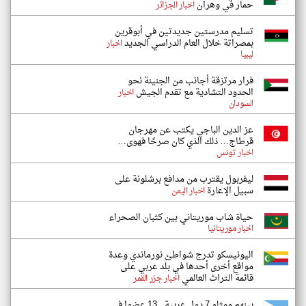
حمار في وهران
اخبار الجزائر
تسليم مدرستين جديدتين في أبوقرين
بمصراتة خلال العام الدراسي الجديد
اخبار
ليبيا
فرار مرتزقة أجانب من الجنينة نحو
الحدود التشادية مع تقدم الجيش
اخبار
السودان
عز الدين الباجي يكتب عن مهرجان
قرطاج… ذلك الذي كان صرحًا فهوى…
اخبار تونس
ليفربول يقترب من مدافع برشلونة على
سبيل الإعارة
اخبار اليمن
حياة شاب موريتاني بين كثبان الصحراء
اخبار موريتانيا
اليونيسكو تدرج شواطئ نورماندي وعدة
مواقع أخرى أحدها في بلد عربي على
قائمة التراث العالمي
اخبار جزر القمر
بينهم ممثلو 7 دول عربية.. 13 عضوا في