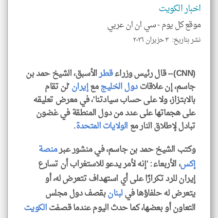
الم
اخبار الكويت
و
العن
موقع كل يوم -
سي ان ان عربي
الا
للمق
نشر بتاريخ: ٣ حزيران ٢٠٢٦
(CNN)-- قال رئيس وزراء
قطر
الأسبق، الشيخ حمد بن
جاسم، إن علاقات
دول الخليج
مع
إيران
'لن تقام
klyoum.com
بالابتزاز، ولا على حساب سيادتنا'، في معرض تعليقه
على هجماتها على عدد من دول المنطقة في غضون
تبادل لإطلاق النار مع
الولايات المتحدة
.
وكتب الشيخ حمد بن جاسم، في منشور عبر
منصة
إكس
، الأربعاء: 'إنه لأمر يدعو للاستغراب أن تسارع
إيران للرد تكرارًا على أي استهداف تتعرض له، أو
يتعرض له حلفاؤها في
لبنان
بقصف دول مجلس
التعاون أو بعضها، كما حدث اليوم عندما قصفت
الكويت