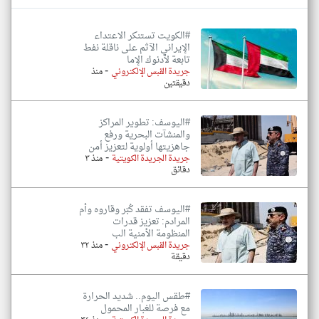
#الكويت تستنكر الاعتداء
الإيراني الآثم على ناقلة نفط
تابعة لأدنوك الإما
-
جريدة القبس الإلكتروني
منذ
دقيقتين
#اليوسف: تطوير المراكز
والمنشآت البحرية ورفع
جاهزيتها أولوية لتعزيز أمن
-
جريدة الجريدة الكويتية
منذ ٣
دقائق
#اليوسف تفقد كُبّر وقاروه وأم
المرادم: تعزيز قدرات
المنظومة الأمنية الب
-
جريدة القبس الإلكتروني
منذ ٣٢
دقيقة
#طقس اليوم.. شديد الحرارة
مع فرصة للغبار المحمول