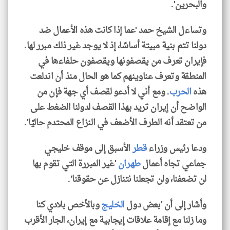
والبحرين'.
وتساءل الشيخ حمد 'عما إذا كانت هذه الأعمال ضد
دولنا تتم بنية مبيتة أساسًا، إذ لا يوجد غير ذلك مبرر لها.
فإيران تعرف من يقصفونها ويقصفون حلفاءها في
المنطقة وتعرف عناوينهم كما هو الحال منذ أن اندلعت
هذه
الحرب
. ومع أني لا أدعو لقصف أي جهة فإن من
الواضح أن إيران تريد بهذا القصف لدولنا الضغط على
من تعتقد أنه الطرف الأضعف في النزاع المحتدم حاليًا'.
ودعا رئيس وزراء
قطر
الأسبق إلى موقف خليجي
جماعي تجاه أعمال
طهران
'غير المبررة التي تقوم بها
لن تضعفنا، ولن تجعلنا نتنازل عن حقوقنا'.
وأشار إلى أن 'بعض دول
الخليج
وبالأخص بلادي كنا
وما زلنا مع إقامة علاقات إيجابية مع إيران، الجار الأقرب