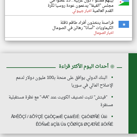
بينهم ممثلو 7 دول عربية.. 13 عضوا في
مجلس "الفيفا" يدعمون عودة روسيا لكرة
القدم العالمية
اخبار جيبوتي
قراصنة يتخذون أفراد طاقم ناقلة
الكيماويات "أسانا" رهائن في الصومال
اخبار الصومال
◉
أحداث اليوم الأكثر قراءة
البنك الدولي يوافق على منحة بـ100 مليون دولار لدعم
الإصلاح المالي في سوريا
"فيتش" تثبت تصنيف الكويت عند "AA-" مع نظرة مستقبلية
مستقرة
ÅÞÊÕÇÏ / ãÕÝÇÉ ÇáÒÇæíÉ ÇááíÈíÉ: ÇáÓíØÑÉ Úáì
ÊÓÑøÈ äÇÌã Úä ÇÕØÏÇã ØÇÆÑÉ ãÓíÑÉ