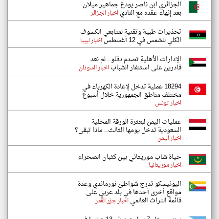
الجزائري ابن ناصر يودع جماهير ميلان
بعد إنهاء عقده مع النادي
اخبار الجزائر
تحذيرات طبية وتقنية لمتابعي الكسوف
الكلي للشمس في 12 أغسطس
اخبار ليبيا
الإدارات الأهلية تصدم دقلو.. لم نعد
قادرين على استنفار الشباب
اخبار السودان
18294 عملية تدخل لإعادة الكهرباء في
مختلف مناطق الجمهورية خلال أسبوع
اخبار تونس
عمليات اليمن لبعثرة الورقة المحلية
السعودية تدخل يومها الثالث.. ماذا تبقى؟
اخبار اليمن
حياة شاب موريتاني بين كثبان الصحراء
اخبار موريتانيا
اليونيسكو تدرج شواطئ نورماندي وعدة
مواقع أخرى أحدها في بلد عربي على
قائمة التراث العالمي
اخبار جزر القمر