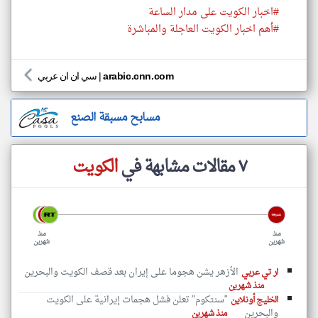
#اخبار الكويت على مدار الساعة
#أهم اخبار الكويت العاجلة والمباشرة
arabic.cnn.com
|
سي ان ان عربي
مسابح مسبقة الصنع
٧ مقالات مشابهة في
الكويت
منذ
منذ
شهرين
شهرين
الأزهر يشن هجوما على إيران بعد قصف الكويت والبحرين
ار تي عربي
منذ شهرين
"سنتكوم" تعلن فشل هجمات إيرانية على الكويت
الخليج أونلاين
والبحرين
منذ شهرين