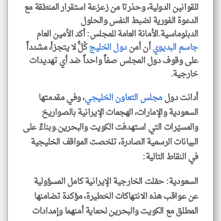
للقوانين الدولية، وحذرتا من زعزعة استقرار المنطقة مع
الدعوة الفورية لضبط النفس والحلول
الدبلوماسية.الأمانة العامة للمجلس: أكد الأمين العام
جاسم البديوي
أن أمن
دول الخليج
كُلٌّ لا يتجزأ، مشدداً
على وقوف دول المجلس صفاً واحداً ضد أي تهديدات
خارجية.
أدانت دول
مجلس التعاون الخليجي
، وفي مقدمتها
السعودية والإمارات، الهجمات الإيرانية بالصواريخ
والمسيّرات التي استهدفت الكويت والبحرين.وبناءً على
البيانات الرسمية الصادرة، تلخصت المواقف الخليجية
في النقاط التالية:
السعودية: حمّلت الخارجية الإيرانية كامل المسؤولية
عن عواقب هذه الانتهاكات الخطيرة، مؤكدة تضامنها
المطلق مع الكويت والبحرين لحماية أمنهما وإمدادات