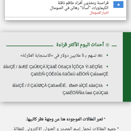
قراصنة يتخذون أفراد طاقم ناقلة
الكيماويات "أسانا" رهائن في الصومال
اخبار الصومال
◉
أحداث اليوم الأكثر قراءة
stc تسهم بـ 5 ملايين دولار في «الاستجابة الطارئة»
ãÍáíÇÊ / åíÆÉ ÇáÛÐÇÁ ÏÇåãÊ ÓßäÇð ÎÇÕÇð Ýí ãÈÇÑß
ÇáßÈíÑ ÇÓÊõÛá ßãÕäÚ áÊÍÖíÑ ÇáÍáæíÇÊ
ãÍáíÇÊ / íÏ ÇáÚØÇÁ ÇáßæíÊíÉ.. ØæÞ äÌÇÉ áãáÇííä
ÇáãÊÖÑÑíä Íæá ÇáÚÇáã
*
تعبر المقالات الموجوده هنا عن وجهة نظر كاتبيها.
* جميع المقالات تحمل إسم المصدر و العنوان الاكتروني للمقالة.