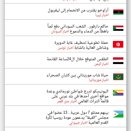
أراوخو يقترب من الانضمام إلى ليفربول
اخبار ليبيا
حاكم دارفور.. الشعب السوداني دفع ثمناً
باهظاً من الدماء والدموع
اخبار السودان
حملة تطوعية لتنظيف غابة الدويرة
وشاطئ العالية بالشابة
اخبار تونس
الطقس المتوقع خلال ال24ساعة القادمة
اخبار اليمن
حياة شاب موريتاني بين كثبان الصحراء
اخبار موريتانيا
اليونيسكو تدرج شواطئ نورماندي وعدة
مواقع أخرى أحدها في بلد عربي على
قائمة التراث العالمي
اخبار جزر القمر
بينهم ممثلو 7 دول عربية.. 13 عضوا في
مجلس "الفيفا" يدعمون عودة روسيا لكرة
القدم العالمية
اخبار جيبوتي