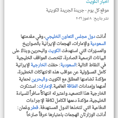
اخبار الكويت
موقع كل يوم -
جريدة الجريدة الكويتية
نشر بتاريخ: ٨ تموز ٢٠٢٦
klyoum.com
أدانت
دول مجلس التعاون الخليجي
، وفي مقدمتها
السعودية
والإمارات، الهجمات الإيرانية بالصواريخ
والمسيّرات التي استهدفت
الكويت
والبحرين.وبناءً على
البيانات الرسمية الصادرة، تلخصت المواقف الخليجية
في النقاط التالية:
السعودية
: حمّلت
الخارجية
الإيرانية
كامل المسؤولية عن عواقب هذه الانتهاكات الخطيرة،
مؤكدة تضامنها المطلق مع الكويت
والبحرين
لحماية
أمنهما وإمدادات
الطاقة
العالمية.
الإمارات
: استنكرت
الخارجية هذا التصعيد واعتبرته انتهاكاً سافراً للسيادة
الخليجية، مؤكدة دعمها الكامل لكافة الإجراءات
الدفاعية التي تتخذها الدول المستهدفة.
قطر
وعُمان:
أدانت الوزارتان الهجمات باعتبارها خرقاً صارخاً