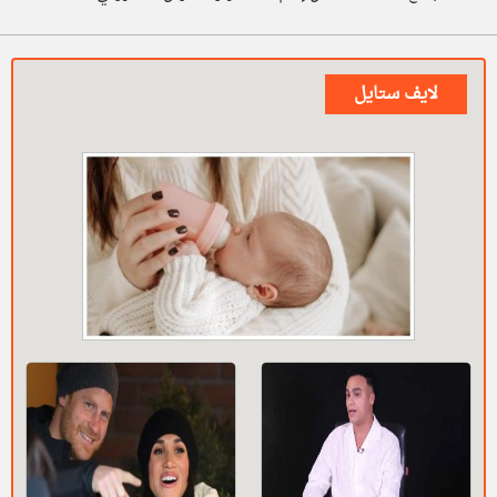
لايف ستايل