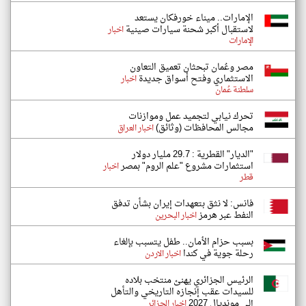
الإمارات.. ميناء خورفكان يستعد
لاستقبال أكبر شحنة سيارات صينية
اخبار
الإمارات
مصر وعُمان تبحثان تعميق التعاون
الاستثماري وفتح أسواق جديدة
اخبار
سلطنة عُمان
تحرك نيابي لتجميد عمل وموازنات
مجالس المحافظات (وثائق)
اخبار العراق
"الديار" القطرية : 29.7 مليار دولار
استثمارات مشروع "علم الروم" بمصر
اخبار
قطر
فانس: لا نثق بتعهدات إيران بشأن تدفق
النفط عبر هرمز
اخبار البحرين
بسبب حزام الأمان.. طفل يتسبب بإلغاء
رحلة جوية في كندا
اخبار الاردن
الرئيس الجزائري يهنئ منتخب بلاده
للسيدات عقب إنجازه التاريخي والتأهل
إلى مونديال 2027
اخبار الجزائر