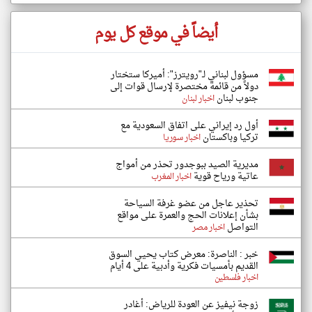
أيضاً في موقع كل يوم
مسؤول لبناني لـ"رويترز": أميركا ستختار
دولاً من قائمة مختصرة لإرسال قوات إلى
جنوب لبنان
اخبار لبنان
أول رد إيراني على اتفاق السعودية مع
تركيا وباكستان
اخبار سوريا
مديرية الصيد ببوجدور تحذر من أمواج
عاتية ورياح قوية
اخبار المغرب
تحذير عاجل من عضو غرفة السياحة
بشأن إعلانات الحج والعمرة على مواقع
التواصل
اخبار مصر
خبر : الناصرة: معرض كتاب يحيي السوق
القديم بأمسيات فكرية وأدبية على 4 أيام
اخبار فلسطين
زوجة نيفيز عن العودة للرياض: أغادر