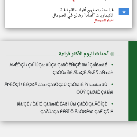
قراصنة يتخذون أفراد طاقم ناقلة
الكيماويات "أسانا" رهائن في الصومال
اخبار الصومال
◉
أحداث اليوم الأكثر قراءة
ÅÞÊÕÇÏ / ÇáÌÏÚÇä: äÙÇã ÇáãÔÊÑíÇÊ íãäÍ ÇáÍßæãÉ
ÇáÓÚæÏíÉ ÃÏæÇÊ ÃßËÑ ãÑæäÉ
ÅÞÊÕÇÏ / ÊÈÇØÄ äãæ ÇáãÕÇäÚ ÇáÕíäíÉ Ýí íæáíæ ãÚ
ÖÚÝ ÇáØáÈ ÇáãÍáí
ãÍáíÇÊ / ÈáÏíÉ ÇáßæíÊ ÊÄßÏ Úáì ÇáÊÒÇã ÃÕÍÇÈ
ÇáÃÚãÇá ÈÊÑÎíÕ ÃäÔØÊåã ÇáÊÌÇÑíÉ