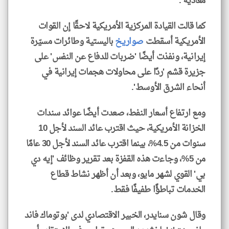
معادية'.
كما قالت القيادة المركزية الأمريكية لاحقًا إن القوات
الأمريكية أسقطت
صواريخ
باليستية وطائرات مسيّرة
إيرانية، ونفذت أيضًا 'ضربات للدفاع عن النفس' على
جزيرة قشم 'ردًا على محاولات هجمات إيرانية في
أنحاء الشرق الأوسط'.
ومع ارتفاع أسعار النفط، صعدت أيضًا عوائد سندات
الخزانة الأمريكية، حيث اقترب عائد السند لأجل 10
سنوات من 4.5%، بينما اقترب عائد السند لأجل 30 عامًا
من 5%، وجاءت هذه القفزة بعد تقرير وظائف 'إيه دي
بي' القوي لشهر مايو، وبعد أن أظهر نشاط قطاع
الخدمات تباطؤًا طفيفًا فقط.
وقال شون سنايدر، الخبير الاقتصادي لدى 'بوتوماك فاند