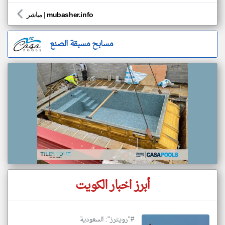
mubasher.info
|
مباشر
مسابح مسبقة الصنع
أبرز اخبار الكويت
#"رويترز": السعودية