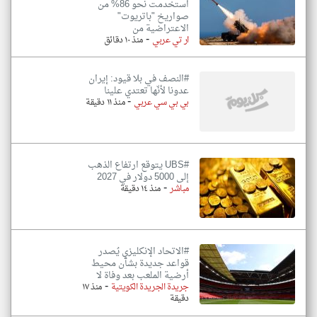
استخدمت نحو 86% من
صواريخ "باتريوت"
الاعتراضية من
-
ار تي عربي
منذ ١٠ دقائق
#النصف في بلا قيود: إيران
عدونا لأنّها تعتدي علينا
-
بي بي سي عربي
منذ ١١ دقيقة
#UBS يتوقع ارتفاع الذهب
إلى 5000 دولار في 2027
-
مباشر
منذ ١٤ دقيقة
#الاتحاد الإنكليزي يُصدر
قواعد جديدة بشأن محيط
أرضية الملعب بعد وفاة لا
-
جريدة الجريدة الكويتية
منذ ١٧
دقيقة