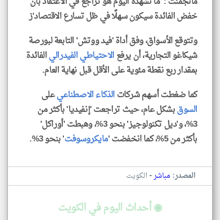
مانجمنت': 'ما نشهده اليوم هو تراجع في الاعتقاد بأن
خفض الفائدة سيكون سهلًا في ظل تسارع الاقتصاد'ز
وتتوقع الأسواق، وفق أداة 'فيد ووتش' التابعة لبورصة
شيكاغو التجارية، أن يرفع
الاحتياطي الفيدرالي
الفائدة
بمقدار ربع نقطة مئوية على الأقل قبل نهاية العام.
كما ضغطت أسهم شركات
الذكاء الاصطناعي
على
السوق
بشكل عام، حيث تراجعت 'إنفيديا' بأكثر من
3%، و'ديل تكنولوجيز' بنحو 3%، وهبطت 'أوراكل'
بأكثر من 5%، كما انخفضت '
مايكروسوفت
' بنحو 3%.
-
المصدر:
مباشر
الكويت
◉ أحداث اليوم في الكويت