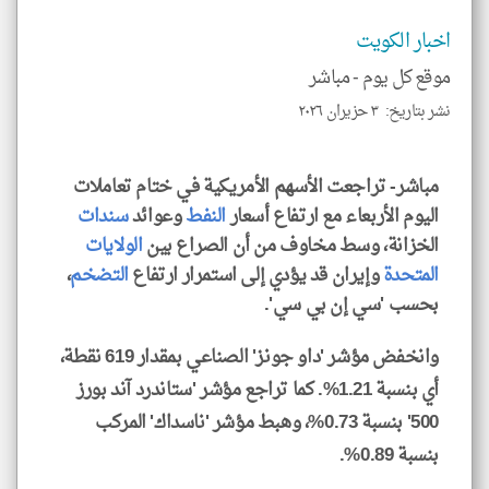
الا
للمق
اخبار الكويت
موقع كل يوم -
مباشر
نشر بتاريخ: ٣ حزيران ٢٠٢٦
klyoum.com
مباشر- تراجعت الأسهم الأمريكية في ختام تعاملات
اليوم الأربعاء مع ارتفاع أسعار
النفط
وعوائد
سندات
الخزانة، وسط مخاوف من أن الصراع بين
الولايات
المتحدة
وإيران قد يؤدي إلى استمرار ارتفاع
التضخم
،
بحسب 'سي إن بي سي'.
وانخفض مؤشر 'داو جونز' الصناعي بمقدار 619 نقطة،
أي بنسبة 1.21%. كما تراجع مؤشر 'ستاندرد آند بورز
500' بنسبة 0.73%، وهبط مؤشر 'ناسداك' المركب
بنسبة 0.89%.