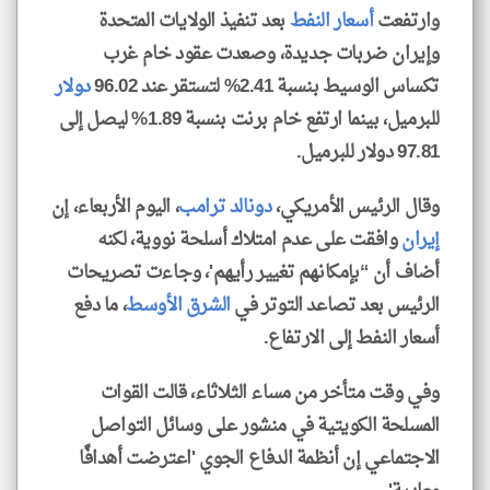
وارتفعت
أسعار النفط
بعد تنفيذ الولايات المتحدة
وإيران ضربات جديدة، وصعدت عقود خام غرب
تكساس الوسيط بنسبة 2.41% لتستقر عند 96.02
دولار
للبرميل، بينما ارتفع خام برنت بنسبة 1.89% ليصل إلى
97.81 دولار للبرميل.
وقال الرئيس الأمريكي،
دونالد ترامب
، اليوم الأربعاء، إن
إيران
وافقت على عدم امتلاك أسلحة نووية، لكنه
أضاف أن “بإمكانهم تغيير رأيهم'، وجاءت تصريحات
الرئيس بعد تصاعد التوتر في
الشرق الأوسط
، ما دفع
أسعار النفط إلى الارتفاع.
وفي وقت متأخر من مساء الثلاثاء، قالت القوات
المسلحة الكويتية في منشور على وسائل التواصل
الاجتماعي إن أنظمة الدفاع الجوي 'اعترضت أهدافًا