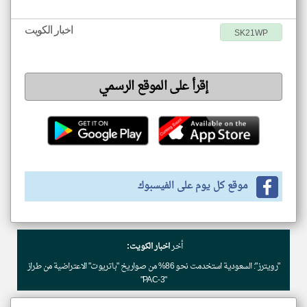
اخبار الكويت
SK21WP
إقرأ على الموقع الرسمي
موقع كل يوم على الفيسبوك
أخر
اخبار الكويت:
"رويترز": السعودية استخدمت نحو 86% من صواريخ "باتريوت" الاعتراضية من طراز
"PAC-3"