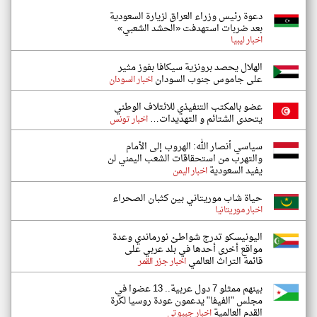
دعوة رئيس وزراء العراق لزيارة السعودية
بعد ضربات استهدفت «الحشد الشعبي»
اخبار ليبيا
الهلال يحصد برونزية سيكافا بفوز مثير
على جاموس جنوب السودان
اخبار السودان
عضو بالمكتب التنفيذي للائتلاف الوطني
يتحدى الشتائم و التهديدات…
اخبار تونس
سياسي أنصار الله: الهروب إلى الأمام
والتهرب من استحقاقات الشعب اليمني لن
يفيد السعودية
اخبار اليمن
حياة شاب موريتاني بين كثبان الصحراء
اخبار موريتانيا
اليونيسكو تدرج شواطئ نورماندي وعدة
مواقع أخرى أحدها في بلد عربي على
قائمة التراث العالمي
اخبار جزر القمر
بينهم ممثلو 7 دول عربية.. 13 عضوا في
مجلس "الفيفا" يدعمون عودة روسيا لكرة
القدم العالمية
اخبار جيبوتي