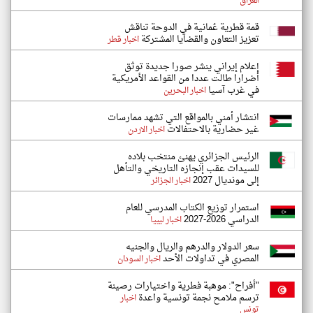
العراق
قمة قطرية عُمانية في الدوحة تناقش
تعزيز التعاون والقضايا المشتركة
اخبار قطر
إعلام إيراني ينشر صورا جديدة توثق
أضرارا طالت عددا من القواعد الأمريكية
في غرب آسيا
اخبار البحرين
انتشار أمني بالمواقع التي تشهد ممارسات
غير حضارية بالاحتفالات
اخبار الاردن
الرئيس الجزائري يهنئ منتخب بلاده
للسيدات عقب إنجازه التاريخي والتأهل
إلى مونديال 2027
اخبار الجزائر
استمرار توزيع الكتاب المدرسي للعام
الدراسي 2026-2027
اخبار ليبيا
سعر الدولار والدرهم والريال والجنيه
المصري في تداولات الأحد
اخبار السودان
"أفراح": موهبة فطرية واختيارات رصينة
ترسم ملامح نجمة تونسية واعدة
اخبار
تونس