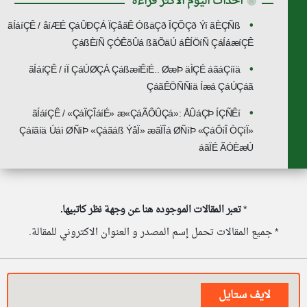
◉
أحداث اليوم الأكثر قراءة
ãÍáíÇÊ / åíÆÉ ÇáÛÐÇÁ ÏÇåãÊ ÓßäÇð ÎÇÕÇð Ýí ãÈÇÑß
ÇáßÈíÑ ÇÓÊõÛá ßãÕäÚ áÊÍÖíÑ ÇáÍáæíÇÊ
ãÍáíÇÊ / íÏ ÇáÚØÇÁ ÇáßæíÊíÉ.. ØæÞ äÌÇÉ áãáÇííä
ÇáãÊÖÑÑíä Íæá ÇáÚÇáã
ãÍáíÇÊ / «ÇáÏÇÎáíÉ» æ«ÇáÃÔÛÇá»: ÅÛáÇÞ ÍÇÑÊí
Çáíãíä Úáì ØÑíÞ «Çáãáß ÝåÏ» æãÏÎá ØÑíÞ «ÇáÔíÎ ÒÇíÏ»
áãÏÉ ÃÓÈæÚ
*
تعبر المقالات الموجوده هنا عن وجهة نظر كاتبيها.
* جميع المقالات تحمل إسم المصدر و العنوان الاكتروني للمقالة.
لايف ستايل