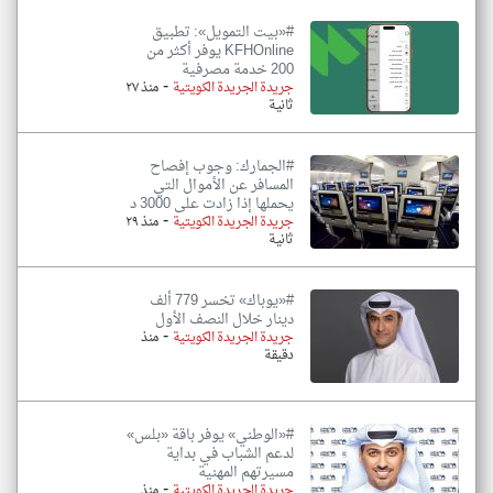
#«بيت التمويل»: تطبيق
KFHOnline يوفر أكثر من
200 خدمة مصرفية
-
جريدة الجريدة الكويتية
منذ ٢٧
ثانية
#الجمارك: وجوب إفصاح
المسافر عن الأموال التي
يحملها إذا زادت على 3000 د
-
جريدة الجريدة الكويتية
منذ ٢٩
ثانية
#«يوباك» تخسر 779 ألف
دينار خلال النصف الأول
-
جريدة الجريدة الكويتية
منذ
دقيقة
#«الوطني» يوفر باقة «بلس»
لدعم الشباب في بداية
مسيرتهم المهنية
-
جريدة الجريدة الكويتية
منذ