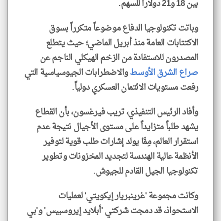
بين 18 و21 دولاراً للسهم.
وباتت تكنولوجيا الدفاع موضوعاً متكرراً بسوق
الاكتتابات العامة منذ أبريل الماضي؛ حيث يتطلع
المصدرون للاستفادة من الزخم الهيكلي الناجم عن
صراع الشرق الأوسط
والاضطرابات الجيوسياسية التي
رفعت مستويات الائتمان العسكري دولياً.
وأفاد الرئيس التنفيذي، تريب فيرغسون، بأن القطاع
يشهد طلباً متزايداً على مستوى الأجيال نتيجة عدم
استقرار العالم، مِمَّا يولد إشارات طلب قوية لتوفير
الأنظمة عالية الهندسة لتجديد المخزونات وتطوير
تكنولوجيا الجيل القادم للجيوش.
وكانت مجموعة 'غرينبريار إيكويتي' لعمليات
الاستحواذ، قد دمجت شركتي 'أبلايد إيروسبيس' و'بي