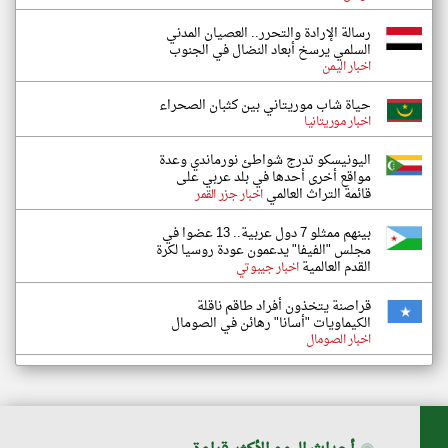
رسالة الإرادة والتحرر.. العصيان المدني
السلمي يرسخ أبعاد النضال في الجنوب
اخبار اليمن
حياة شاب موريتاني بين كثبان الصحراء
اخبار موريتانيا
اليونيسكو تدرج شواطئ نورماندي وعدة
مواقع أخرى أحدها في بلد عربي على
قائمة التراث العالمي
اخبار جزر القمر
بينهم ممثلو 7 دول عربية.. 13 عضوا في
مجلس "الفيفا" يدعمون عودة روسيا لكرة
القدم العالمية
اخبار جيبوتي
قراصنة يتخذون أفراد طاقم ناقلة
الكيماويات "أسانا" رهائن في الصومال
اخبار الصومال