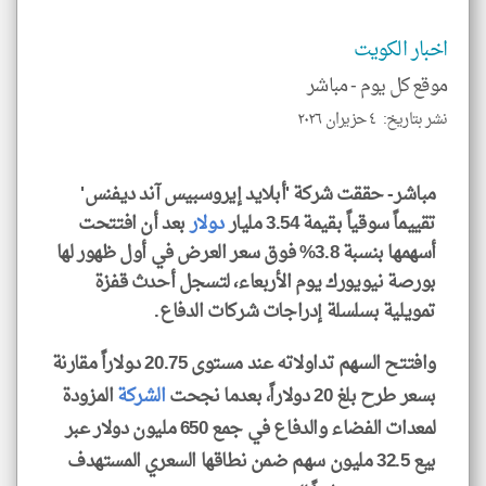
الا
للمق
اخبار الكويت
موقع كل يوم -
مباشر
نشر بتاريخ: ٤ حزيران ٢٠٢٦
klyoum.com
مباشر- حققت شركة 'أبلايد إيروسبيس آند ديفنس'
تقييماً سوقياً بقيمة 3.54 مليار
دولار
بعد أن افتتحت
أسهمها بنسبة 3.8% فوق سعر العرض في أول ظهور لها
بورصة نيويورك يوم الأربعاء، لتسجل أحدث قفزة
تمويلية بسلسلة إدراجات شركات الدفاع.
وافتتح السهم تداولاته عند مستوى 20.75 دولاراً مقارنة
بسعر طرح بلغ 20 دولاراً، بعدما نجحت
الشركة
المزودة
لمعدات الفضاء والدفاع في جمع 650 مليون دولار عبر
بيع 32.5 مليون سهم ضمن نطاقها السعري المستهدف