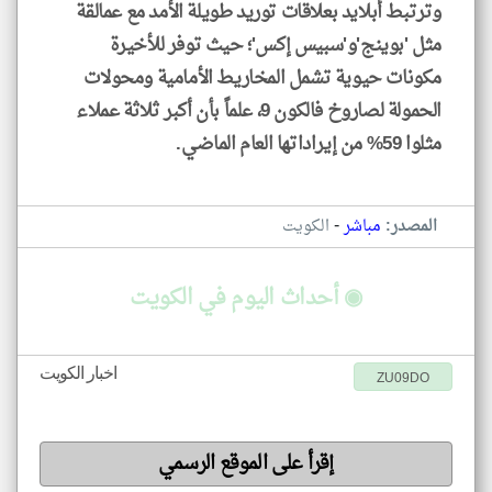
وترتبط أبلايد بعلاقات توريد طويلة الأمد مع عمالقة
مثل 'بوينج'و'سبيس إكس'؛ حيث توفر للأخيرة
مكونات حيوية تشمل المخاريط الأمامية ومحولات
الحمولة لصاروخ فالكون 9، علماً بأن أكبر ثلاثة عملاء
مثلوا 59% من إيراداتها العام الماضي.
-
المصدر:
مباشر
الكويت
◉ أحداث اليوم في الكويت
اخبار الكويت
ZU09DO
إقرأ على الموقع الرسمي