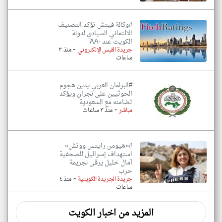
#وكالة فيتش تؤكد التصنيف
الائتماني السيادي لدولة
الكويت عند -AA
-
جريدة القبس الإلكتروني
منذ ٣
ساعات
#البرلمان العربي يدين هجوم
الحوثيين على نجران ويؤكد
تضامنه مع السعودية
-
مباشر
منذ ٣ ساعات
#«هيومن رايتس ووتش»
استهداف إسرائيل للصحفية
آمال خليل يرقى لجريمة
حرب
-
جريدة الجريدة الكويتية
منذ ٤
ساعات
المزيد من اخبار الكويت