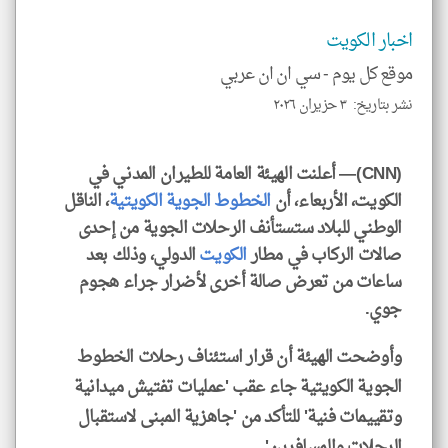
الم
و
العن
اخبار الكويت
الا
للمق
موقع كل يوم -
سي ان ان عربي
نشر بتاريخ: ٣ حزيران ٢٠٢٦
(CNN)— أعلنت الهيئة العامة للطيران المدني في
klyoum.com
الكويت، الأربعاء، أن
الخطوط الجوية الكويتية
، الناقل
الوطني للبلاد ستستأنف الرحلات الجوية من إحدى
صالات الركاب في مطار
الكويت
الدولي، وذلك بعد
ساعات من تعرض صالة أخرى لأضرار جراء هجوم
جوي.
وأوضحت الهيئة أن قرار استئناف رحلات الخطوط
الجوية الكويتية جاء عقب 'عمليات تفتيش ميدانية
وتقييمات فنية' للتأكد من 'جاهزية المبنى لاستقبال
الرحلات والمسافرين'.