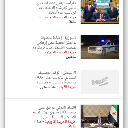
#ترامب ينفي دعم نائبه دي
فانس كمرشح للانتخابات
الرئاسية عام 2028
-
جريدة الجريدة الكويتية
منذ
ساعة
#سورية: إحباط محاولة
لداعش لتنفيذ عمل إرهابي
بمنطقة السيدة زينب بريف دم
-
جريدة الجريدة الكويتية
منذ
ساعتين
#«فيتش» تؤكد التصنيف
السيادي للكويت عند «-AA»
مع نظرة مستقبلية مستقرة
-
جريدة الأنباء
منذ ساعتين
#البنك الدولي يوافق على
منحة بـ100 مليون دولار لدعم
الإصلاح المالي في س
-
جريدة الجريدة الكويتية
منذ ٣
ساعات