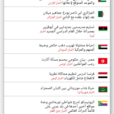
والموعد المتوقع لإعلانها
اخبار الاردن
الجزائري ابن ناصر يودع جماهير ميلان
بعد إنهاء عقده مع النادي
اخبار الجزائر
تسليم مدرستين جديدتين في أبوقرين
بمصراتة خلال العام الدراسي الجديد
اخبار
ليبيا
إحباط محاولة تهريب ذهب خالص وضبط
المتهم والمركبة
اخبار السودان
مصر.. بيان حكومي يحسم مسألة أثارت
رعب المواطنين
اخبار تونس
فرنسا تدرس تنظيم محاكاة نظرية
لانقطاع شامل للكهرباء
اخبار اليمن
حياة شاب موريتاني بين كثبان الصحراء
اخبار موريتانيا
اليونيسكو تدرج شواطئ نورماندي وعدة
مواقع أخرى أحدها في بلد عربي على
قائمة التراث العالمي
اخبار جزر القمر