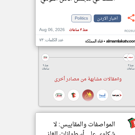
اخبار الاردن
Politics
klyoum.com
تغيير الدولة
Aug 06, 2026
مصادر الأخبار من الاردن
منذ ٣ ساعات
RO26U
اخبار الاردن على مدار الساعة
عدد الكلمات: ٧٣
•
almamlakatv.co
قناة المملكة
أهم اخبار الاردن العاجلة والمباشرة
منذ ٣
منذ ٩
ساعات
ساعات
و٥مقالات مشابهة من مصادر أخرى
المواصفات والمقاييس: لا
شكاوى على أسطوانات الغاز