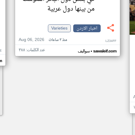
من بينها دول عربية
اخبار الاردن
Varieties
Aug 06, 2026
منذ ٣ ساعات
LZ34FF
عدد الكلمات: ٣٨٨
•
E
sawaleif.com
سواليف
m