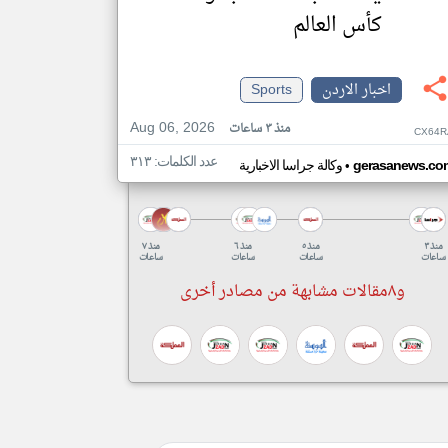
كأس العالم
اخبار الاردن
Sports
Aug 06, 2026
منذ ٣ ساعات
CX64R
عدد الكلمات: ٣١٣
•
gerasanews.co
وكالة جراسا الاخبارية
منذ ٣
منذ ٥
منذ ٦
منذ ٧
ساعات
ساعات
ساعات
ساعات
و٨مقالات مشابهة من مصادر أخرى