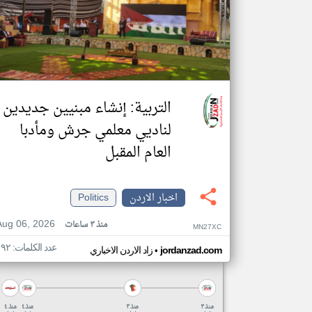
التربية: إنشاء مبنيين جديدين
لناديي معلمي جرش ومأدبا
العام المقبل
اخبار الاردن
Politics
Aug 06, 2026
منذ ٣ ساعات
MN27XC
عدد الكلمات: ١٩٢
•
jordanzad.com
زاد الاردن الاخباري
منذ ٣
منذ ٣
منذ ٤
منذ ٤