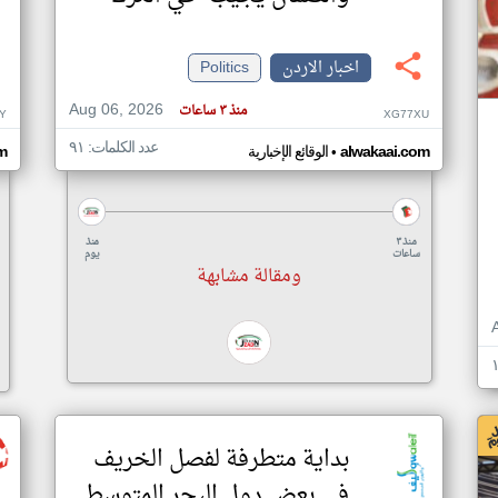
اخبار الاردن
Politics
Aug 06, 2026
منذ ٣ ساعات
Y
XG77XU
عدد الكلمات: ٩١
•
alwakaai.com
الوقائع الإخبارية
m
منذ ٣
منذ
ساعات
يوم
ومقالة مشابهة
بداية متطرفة لفصل الخريف
في بعض دول البحر المتوسط