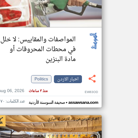
تعبر
المقالات
الموجوده
المواصفات والمقاييس: لا خلل
هنا عن
وجهة
نظر
في محطات المحروقات أو
كاتبيها.
مادة البنزين
اخبار الاردن
Politics
Aug 06, 2026
منذ ٣ ساعات
EW83OD
عدد الكلمات: ١٧٠
•
assawsana.com
صحيفة السوسنة الأردنية
اخبار الاردن من زاد الاردن الاخباري