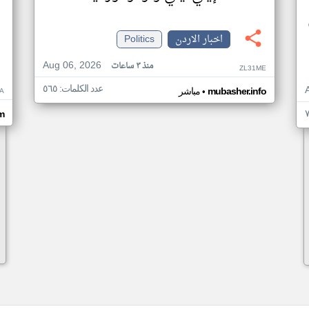
اخبار الاردن
Politics
Aug 06, 2026
منذ ٣ ساعات
ZL31ME
عدد الكلمات: ٥٦٥
•
A
mubasher.info
مباشر
m