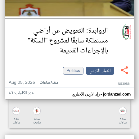
الروابدة: التعويض عن أراضي
مستملكة سابقًا لمشروع "السكة"
بالإجراءات القديمة
اخبار الاردن
Politics
Aug 05, 2026
منذ ٨ ساعات
NS30NN
عدد الكلمات: ٨٦
•
jordanzad.com
زاد الاردن الاخباري
منذ ٨
منذ ٨
منذ ٨
ساعات
ساعات
ساعات