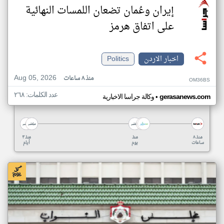
إيران وعُمان تضعان اللمسات النهائية
على اتفاق هرمز
اخبار الاردن
Politics
Aug 05, 2026
منذ ٨ ساعات
OM36BS
عدد الكلمات: ٢٦٨
•
gerasanews.com
وكالة جراسا الاخبارية
منذ ٨
منذ
منذ ٣
ساعات
يوم
أيام