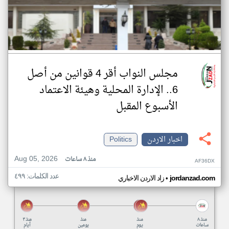
مجلس النواب أقر 4 قوانين من أصل
6.. الإدارة المحلية وهيئة الاعتماد
الأسبوع المقبل
اخبار الاردن
Politics
Aug 05, 2026
منذ ٨ ساعات
AF36DX
عدد الكلمات: ٤٩٩
•
jordanzad.com
زاد الاردن الاخباري
منذ ٨
منذ
منذ
منذ ٣
ساعات
يوم
يومين
أيام