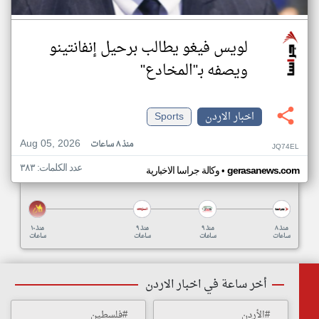
لويس فيغو يطالب برحيل إنفانتينو
ويصفه بـ"المخادع"
اخبار الاردن
Sports
Aug 05, 2026
منذ ٨ ساعات
JQ74EL
عدد الكلمات: ٣٨٣
•
gerasanews.com
وكالة جراسا الاخبارية
منذ ٨
منذ ٩
منذ ٩
منذ ١٠
ساعات
ساعات
ساعات
ساعات
أخر ساعة في اخبار الاردن
#الأردن
#فلسطين