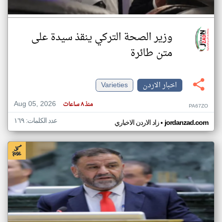
وزير الصحة التركي ينقذ سيدة على
متن طائرة
اخبار الاردن
Varieties
Aug 05, 2026
منذ ٨ ساعات
PA67ZO
عدد الكلمات: ١٦٩
•
jordanzad.com
زاد الاردن الاخباري