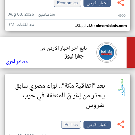
اخبار الاردن
Economics
Aug 08, 2026
منذ ساعتين
IN20OI
عدد الكلمات: ١٦١
•
almamlakatv.com
قناة المملكة
تابع اخر اخبار الاردن من
جفرا نيوز
مصادر أخرى
بعد "اتفاقية مكة".. لواء مصري سابق
يحذر من إغراق المنطقة في حرب
ضروس
اخبار الاردن
Politics