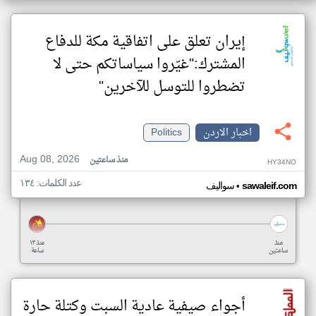
إيران تعلق على اتفاقية مكة للدفاع
المشترك:"غيّروا سياساتكم حتى لا
تضطروا للتوسل للآخرين"
اخبار الاردن
Politics
Aug 08, 2026
منذ ساعتين
HY34NO
عدد الكلمات: ١٣٤
•
sawaleif.com
سواليف
منذ
منذ ١٣
ساعتين
ساعة
أجواء صيفية عادية السبت وكتلة حارة