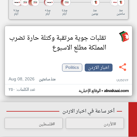
منذ
منذ
منذ ٤
منذ ٥
منذ ٧
ساعتين
يومين
أيام
أيام
أيام
تقلبات جوية مرتقبة وكتلة حارة تضرب
المملكة مطلع الاسبوع
اخبار الاردن
Politics
Aug 08, 2026
منذ ساعتين
UU50YF
عدد الكلمات: ٢٥٠
•
alwakaai.com
الوقائع الإخبارية
أخر ساعة في اخبار الاردن
#الأردن
#فلسطين