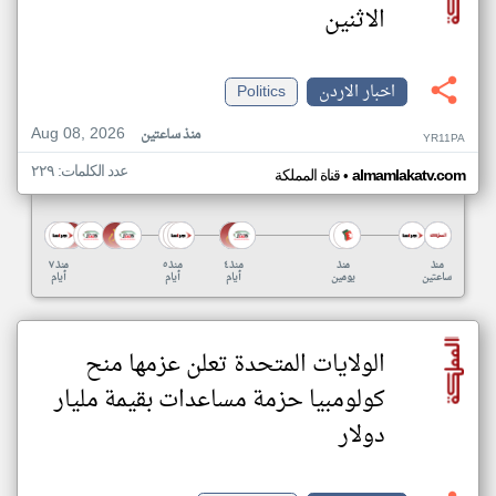
الاثنين
اخبار الاردن
Politics
Aug 08, 2026
منذ ساعتين
YR11PA
عدد الكلمات: ٢٢٩
•
almamlakatv.com
قناة المملكة
منذ
منذ
منذ ٤
منذ ٥
منذ ٧
ساعتين
يومين
أيام
أيام
أيام
الولايات المتحدة تعلن عزمها منح
كولومبيا حزمة مساعدات بقيمة مليار
دولار