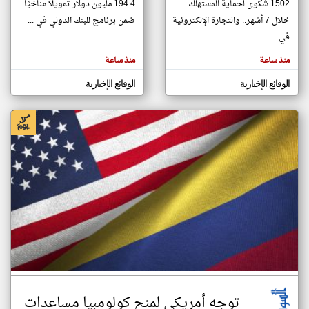
1502 شكوى لحماية المستهلك
194.4 مليون دولار تمويلًا مناخيًا
خلال 7 أشهر.. والتجارة الإلكترونية
ضمن برنامج للبنك الدولي في ...
في ...
klyoum.com
تغيير الدولة
منذ ساعة
منذ ساعة
تعبر
مصادر الأخبار من الاردن
المقالات
الموجوده
الوقائع الإخبارية
الوقائع الإخبارية
اخبار الاردن على مدار الساعة
هنا عن
وجهة
نظر
أهم اخبار الاردن العاجلة والمباشرة
كاتبيها.
توجه أمريكي لمنح كولومبيا مساعدات