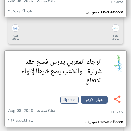
Aug 08, 2026
منذ ٣ ساعات
TR54WP
عدد الكلمات: ٩٤
•
sawaleif.com
سواليف
منذ ٣
منذ ٥
ساعات
ساعات
الرجاء المغربي يدرس فسخ عقد
شرارة.. واللاعب يضع شرطا لإنهاء
الاتفاق
اخبار الاردن
Sports
Aug 08, 2026
منذ ٣ ساعات
FE12XS
عدد الكلمات: ٢٤٩
•
sawaleif.com
سواليف