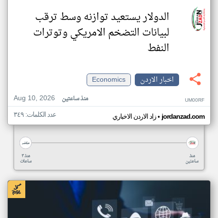
الدولار يستعيد توازنه وسط ترقب
لبيانات التضخم الامريكي وتوترات
النفط
اخبار الاردن
Economics
Aug 10, 2026
منذ ساعتين
UM00RF
عدد الكلمات: ٣٤٩
•
jordanzad.com
زاد الاردن الاخباري
منذ
منذ ٣
ساعتين
ساعات