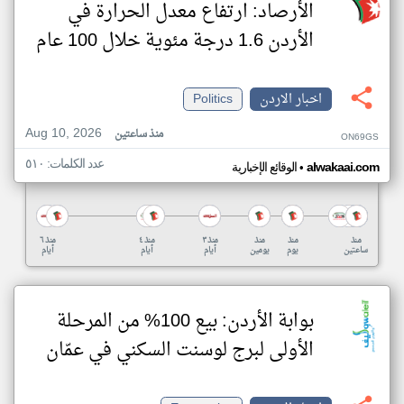
الأرصاد: ارتفاع معدل الحرارة في
الأردن 1.6 درجة مئوية خلال 100 عام
اخبار الاردن
Politics
Aug 10, 2026
منذ ساعتين
ON69GS
عدد الكلمات: ٥١٠
•
alwakaai.com
الوقائع الإخبارية
منذ
منذ
منذ
منذ ٣
منذ ٤
منذ ٦
ساعتين
يوم
يومين
أيام
أيام
أيام
بوابة الأردن: بيع 100% من المرحلة
الأولى لبرج لوسنت السكني في عمّان