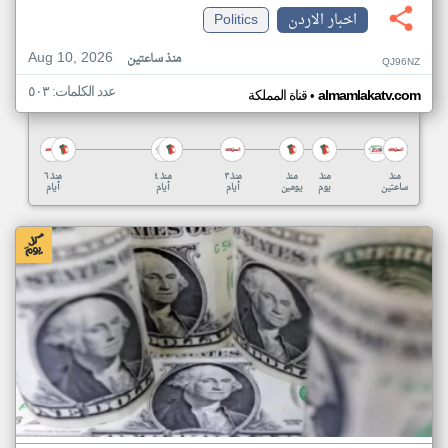
اخبار الاردن
Politics
Aug 10, 2026
منذ ساعتين
QJ96NZ
عدد الكلمات: ٥٠٣
•
almamlakatv.com
قناة المملكة
منذ
منذ
منذ
منذ ٣
منذ ٤
منذ ٦
ساعتين
يوم
يومين
أيام
أيام
أيام