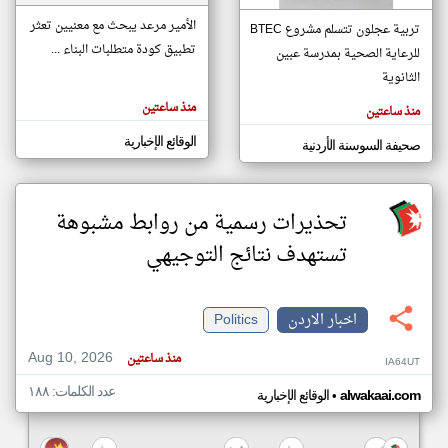
الأمير مرعد يبحث مع معنيين تعثر
تربية عجلون تتسلم مشروع BTEC
تطبيق كودة متطلبات البناء ...
للرعاية الصحية بمدرسة عبين
klyoum.com
تغيير الدولة
الثانوية
تعبر
مصادر الأخبار من الاردن
المقالات
منذ ساعتين
منذ ساعتين
الموجوده
اخبار الاردن على مدار الساعة
هنا عن
وجهة
الوقائع الإخبارية
صحيفة السوسنة الأردنية
نظر
أهم اخبار الاردن العاجلة والمباشرة
كاتبيها.
تحذيرات رسمية من روابط مشبوهة
تستهدف نتائج التوجيهي
اخبار الاردن
Politics
Aug 10, 2026
منذ ساعتين
IA64UT
عدد الكلمات: ١٨٨
•
alwakaai.com
الوقائع الإخبارية