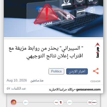
" السيبراني" يحذر من روابط مزيفة مع
اقتراب إعلان نتائج التوجيهي
اخبار الاردن
Politics
Aug 10, 2026
منذ ساعتين
CD24OR
عدد الكلمات: ٥٧
•
gerasanews.com
وكالة جراسا الاخبارية