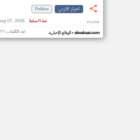
اخبار الاردن
Politics
Aug 07, 2026
منذ ١٦ ساعة
KX12NS
تعبر
عدد الكلمات: ٢٢٦
•
المقالات
alwakaai.com
الوقائع الإخبارية
الموجوده
هنا عن
وجهة
نظر
كاتبيها.