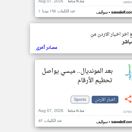
Aug 07, 2026
منذ ١٨ ساعة
UI68U
عدد الكلمات: ١٩٥ ميديا: ١
•
sawaleif.co
سواليف
ع اخر اخبار الاردن من
باشر
مصادر أخرى
بعد المونديال.. ميسي يواصل
تحطيم الأرقام
اخبار الاردن
Sports
Aug 07, 2026
منذ ١٨ ساعة
CI76X
عدد الكلمات: ٨٢
•
sawaleif.co
سواليف