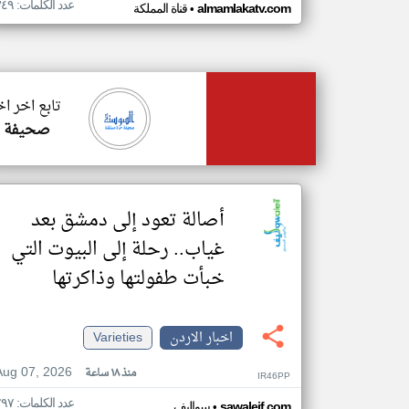
عدد الكلمات: ٣٤٩
•
almamlakatv.com
قناة المملكة
تابع اخر اخ
صحيفة ال
أصالة تعود إلى دمشق بعد
غياب.. رحلة إلى البيوت التي
خبأت طفولتها وذاكرتها
اخبار الاردن
Varieties
Aug 07, 2026
منذ ١٨ ساعة
IR46PP
عدد الكلمات: ٢٩٧
•
sawaleif.com
سواليف