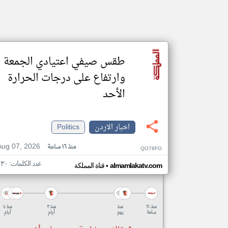
طقس صيفي اعتيادي الجمعة
وارتفاع على درجات الحرارة
الأحد
اخبار الاردن
Politics
Aug 07, 2026
منذ ١٦ ساعة
QO78FO
عدد الكلمات: ١٣٠
•
almamlakatv.com
قناة المملكة
منذ ١٦
منذ
منذ ٣
منذ ٤
ساعة
يوم
أيام
أيام