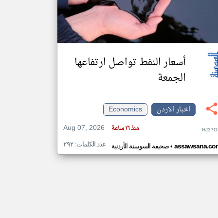
klyoum.com
تغيير الدولة
مصادر الأخبار من الاردن
أسعار النفط تواصل ارتفاعها
اخبار الاردن على مدار الساعة
الجمعة
أهم اخبار الاردن العاجلة والمباشرة
اخبار الاردن
Economics
Aug 07, 2026
منذ ١٦ ساعة
HJ37O
عدد الكلمات: ٢٩٢
•
assawsana.co
صحيفة السوسنة الأردنية