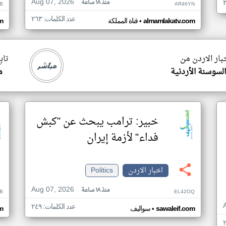
Aug 07, 2026
منذ ١٨ ساعة
B
AR46YN
عدد الكلمات: ٢٦٣
•
almamlakatv.com
قناة المملكة
m
بار الاردن من
تاب
سوسنة الأردنية
م
خبير: ترامب يبحث عن "كبش
فداء" لأزمة إيران
اخبار الاردن
Politics
Aug 07, 2026
منذ ١٨ ساعة
B
EL42OQ
عدد الكلمات: ٢٤٩
•
sawaleif.com
سواليف
m