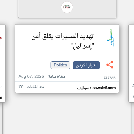
تهديد المسيرات يقلق أمن
"إسرائيل"
اخبار الاردن
Politics
Aug 07, 2026
منذ ١٧ ساعة
ZS67AR
عدد الكلمات: ٣٣٠
•
K
sawaleif.com
سواليف
m