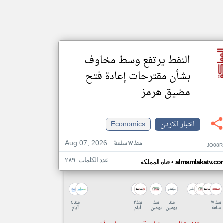
النفط يرتفع وسط مخاوف
بشأن مقترحات إعادة فتح
مضيق هرمز
اخبار الاردن
Economics
Aug 07, 2026
منذ ١٧ ساعة
JO08R
عدد الكلمات: ٢٨٩
•
almamlakatv.co
قناة المملكة
منذ ١٧
منذ
منذ
منذ ٣
منذ ٤
ساعة
يومين
يومين
أيام
أيام