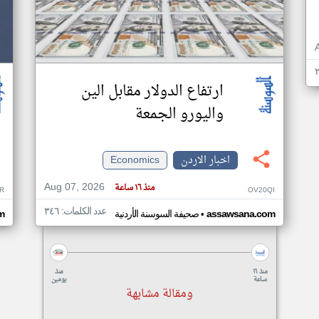
ارتفاع الدولار مقابل الين
واليورو الجمعة
اخبار الاردن
Economics
Aug 07, 2026
منذ ١٦ ساعة
R
OV20QI
عدد الكلمات: ٣٤٦
•
assawsana.com
صحيفة السوسنة الأردنية
m
منذ ١٦
منذ
ساعة
يومين
ومقالة مشابهة