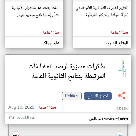
تعزيز القدرات الميدانية للضباط في
النفط يصعد مع استمرار الضبابية
كلية القيادة والاركان الاردنية
بشأن إعادة فتح مضيق هرمز
klyoum.com
تغيير الدولة
تعبر
مصادر الأخبار من الاردن
المقالات
منذ ١٢ ساعة
منذ ١٢ ساعة
الموجوده
اخبار الاردن على مدار الساعة
هنا عن
وجهة
الوقائع الإخبارية
قناة المملكة
نظر
أهم اخبار الاردن العاجلة والمباشرة
كاتبيها.
طائرات مسيّرة لرصد المخالفات
المرتبطة بنتائج الثانوية العامة
اخبار الاردن
Politics
Aug 10, 2026
منذ ١٢ ساعة
KJ58ZK
عدد الكلمات: ١٦٣
•
sawaleif.com
سواليف