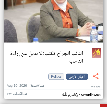
النائب الجراح تكتب: لا بديل عن إرادة
الناخب
اخبار الاردن
Politics
Aug 10, 2026
منذ ١٣ ساعة
WI63DE
عدد الكلمات: ٣٩٧
•
rumonline.net
وكالة رم للأنباء