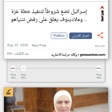
إسرائيل تضع شروطاً لتنفيذ خطة غزة
.. وملادينوف يعلق على رفض نتنياهو
اخبار الاردن
Politics
Aug 10, 2026
منذ ١٣ ساعة
RA11OP
عدد الكلمات: ٣٥٧
•
gerasanews.com
وكالة جراسا الاخبارية
منذ ١٣
منذ ٢١
منذ ٢٢
ساعة
ساعة
ساعة