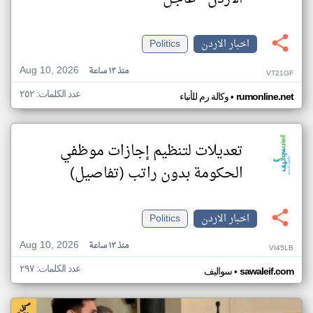
اخبار الاردن
Politics
Aug 10, 2026
منذ ١٣ ساعة
VT21GF
عدد الكلمات: ٢٥٢
•
rumonline.net
وكالة رم للأنباء
تعديلات لتنظيم إجازات موظفي
الحكومة بدون راتب (تفاصيل)
اخبار الاردن
Politics
Aug 10, 2026
منذ ١٣ ساعة
VI45LB
عدد الكلمات: ٢٩٧
•
sawaleif.com
سواليف