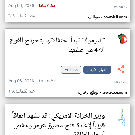
Aug 08, 2026
منذ ٢٠ ساعة
WZ78GC
عدد الكلمات: ٦٠٩
•
sawaleif.com
سواليف
"اليرموك" تبدأ احتفالاتها بتخريج الفوج
الـ47 من طلبتها
اخبار الاردن
Politics
Aug 08, 2026
منذ ٢٠ ساعة
MX77YB
عدد الكلمات: ١٩٨
•
alwakaai.com
الوقائع الإخبارية
وزير الخزانة الأمريكي: قد نشهد اتفاقاً
قريباً لإعادة فتح مضيق هرمز وخفض