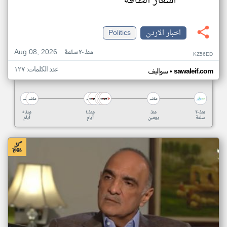
أسعار الطاقة
اخبار الاردن
Politics
Aug 08, 2026
منذ ٢٠ ساعة
KZ56ED
عدد الكلمات: ١٢٧
•
sawaleif.com
سواليف
منذ ٢٠
منذ
منذ ٤
منذ ٥
ساعة
يومين
أيام
أيام