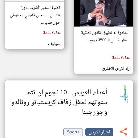
قضية السفير "أشرف دبور"
تتفاعل… سجال قانوني وحقوقي
klyoum.com
تغيير الدولة
حول طلب ...
تعبر
مصادر الأخبار من الاردن
المقالات
البدادوة: لا تطبيق لقانون الملكية
منذ ٢٠ ساعة
الموجوده
اخبار الاردن على مدار الساعة
هنا عن
العقارية على الـ 3500 دونم ...
وجهة
سواليف
نظر
أهم اخبار الاردن العاجلة والمباشرة
كاتبيها.
منذ ٢٠ ساعة
زاد الاردن الاخباري
أعداء العريس.. 10 نجوم لن تتم
دعوتهم لحفل زفاف كريستيانو رونالدو
وجورجينا
اخبار الاردن
Sports