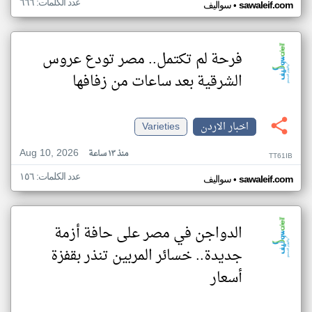
عدد الكلمات: ٦٦٦
•
sawaleif.com
سواليف
فرحة لم تكتمل.. مصر تودع عروس
الشرقية بعد ساعات من زفافها
اخبار الاردن
Varieties
Aug 10, 2026
منذ ١٣ ساعة
TT61IB
عدد الكلمات: ١٥٦
•
sawaleif.com
سواليف
الدواجن في مصر على حافة أزمة
جديدة.. خسائر المربين تنذر بقفزة
أسعار