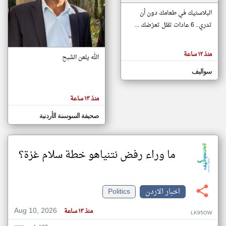
البلاستيك في طعامك دون أن
تدري.. 6 عادات تقلل تعرّضك ...
klyoum.com
تغيير الدولة
تعبر
مصادر الأخبار من الاردن
المقالات
منذ ١٢ ساعة
الله يلعن الشبح
الموجوده
اخبار الاردن على مدار الساعة
هنا عن
وجهة
سواليف
نظر
أهم اخبار الاردن العاجلة والمباشرة
كاتبيها.
منذ ١٣ ساعة
صحيفة السوسنة الأردنية
ما وراء رفض نتنياهو خطة سلام غزة؟
اخبار الاردن
Politics
Aug 10, 2026
منذ ١٣ ساعة
LK95OW