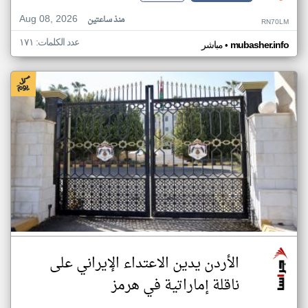
Aug 08, 2026
منذ ساعتين
RN70LM
عدد الكلمات: ١٧١
•
mubasher.info
مباشر
الأردن يدين الاعتداء الإيراني على
ناقلة إماراتية في هرمز