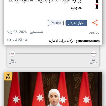
وزارة البيئة تدعم بلديات الطفيلة بـ225
حاوية
اخبار الاردن
Politics
Aug 08, 2026
منذ ساعتين
AD57GG
عدد الكلمات: ٢١٢
•
gerasanews.com
وكالة جراسا الاخبارية
منذ
منذ
ساعتين
ساعتين