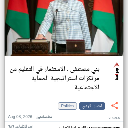
بني مصطفى : الاستثمار في التعليم من
مرتكزات استراتيجية الحماية
الاجتماعية
اخبار الاردن
Politics
Aug 08, 2026
منذ ساعتين
VR92ES
عدد الكلمات: ٦٨٦
•
gerasanews.com
وكالة جراسا الاخبارية