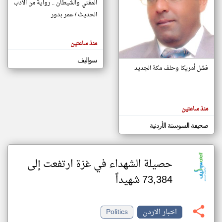
المفتي والشيطان .. رواية من الأدب
الحديث / عمر بدور
klyoum.com
تغيير الدولة
منذ ساعتين
تعبر
مصادر الأخبار من الاردن
المقالات
الموجوده
سواليف
اخبار الاردن على مدار الساعة
هنا عن
فشل أمريكا وحلف مكة الجديد
وجهة
نظر
أهم اخبار الاردن العاجلة والمباشرة
كاتبيها.
منذ ساعتين
صحيفة السوسنة الأردنية
حصيلة الشهداء في غزة ارتفعت إلى
73,384 شهيداً
اخبار الاردن
Politics