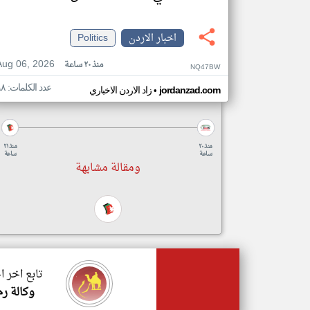
اخبار الاردن
Politics
Aug 06, 2026
منذ ٢٠ ساعة
NQ47BW
عدد الكلمات: ٦٨
•
jordanzad.com
زاد الاردن الاخباري
منذ ٢٠
منذ ٢١
ساعة
ساعة
ومقالة مشابهة
تابع اخر ا
وكالة رم