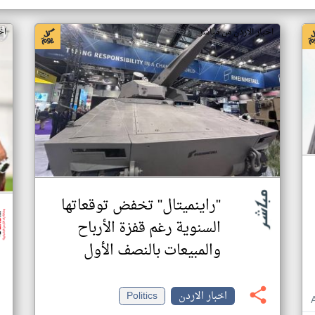
اخبار الاردن من مباشر
اخ
"راينميتال" تخفض توقعاتها
السنوية رغم قفزة الأرباح
والمبيعات بالنصف الأول
اخبار الاردن
Politics