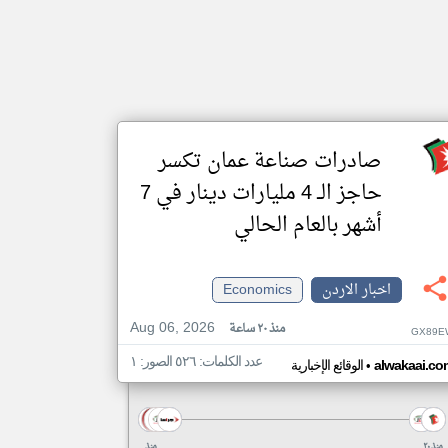
صادرات صناعة عمان تكسر
حاجز الــ 4 مليارات دينار في 7
أشهر بالعام الحالي
اخبار الاردن
Economics
Aug 06, 2026
منذ ٢٠ ساعة
GX89E
عدد الكلمات: ٥٢٦ الصور: ١
•
alwakaai.co
الوقائع الإخبارية
منذ ٢٠
منذ