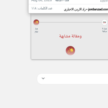
Aug 06, 2026
منذ ٢٠ ساعة
KZ87F
عدد الكلمات: ١١٨
•
jordanzad.co
زاد الاردن الاخباري
منذ ٢٠
منذ
ساعة
يوم
ومقالة مشابهة