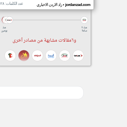
عدد الكلمات: ٥٢٨
•
jordanzad.com
زاد الاردن الاخباري
منذ ٢٠
منذ
ساعة
يومين
و٦مقالات مشابهة من مصادر أخرى