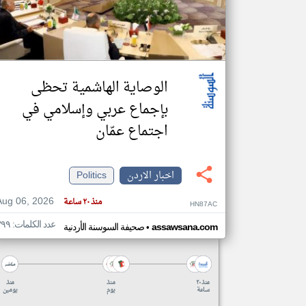
تعبر
المقالات
الموجوده
الوصاية الهاشمية تحظى
هنا عن
وجهة
نظر
بإجماع عربي وإسلامي في
كاتبيها.
اجتماع عمّان
اخبار الاردن
Politics
Aug 06, 2026
منذ ٢٠ ساعة
HN87AC
عدد الكلمات: ٣٩٩
•
assawsana.com
صحيفة السوسنة الأردنية
منذ ٢٠
منذ
منذ
ساعة
يوم
يومين