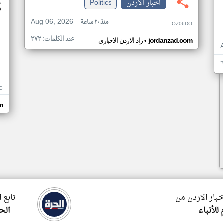
اخبار الاردن
Politics
Aug 06, 2026
منذ ٢٠ ساعة
OZ06DO
عدد الكلمات: ٢٧٢
•
jordanzad.com
زاد الاردن الاخباري
G
m
خبار الاردن من
تابع 
 للأنباء
الح