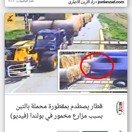
عدد الكلمات: ٢١١
•
jordanzad.com
زاد الاردن الاخباري
قطار يصطدم بمقطورة محملة بالتبن
بسبب مزارع مخمور في بولندا (فيديو)