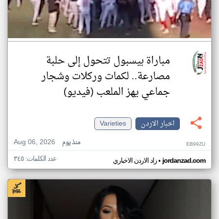
مباراة بيسبول تتحول إلى حلبة
مصارعة.. لكمات وركلات وشجار
جماعي يهز الملعب (فيديو)
اخبار الاردن
Varieties
Aug 06, 2026
منذ يوم
EB99ZU
عدد الكلمات: ٣٤٥
•
jordanzad.com
زاد الاردن الاخباري