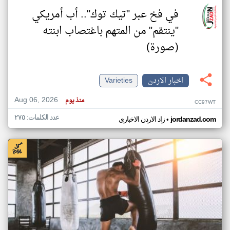
في فخ عبر "تيك توك".. أب أمريكي
"ينتقم" من المتهم باغتصاب ابنته
(صورة)
اخبار الاردن
Varieties
Aug 06, 2026
منذ يوم
CC97WT
عدد الكلمات: ٢٧٥
•
jordanzad.com
زاد الاردن الاخباري