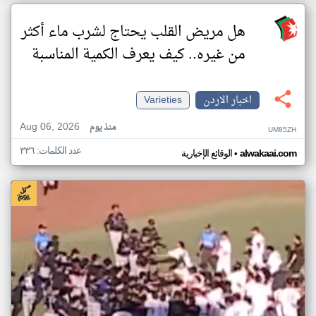
هل مريض القلب يحتاج لشرب ماء أكثر
من غيره.. كيف يعرف الكمية المناسبة
اخبار الاردن
Varieties
Aug 06, 2026
منذ يوم
UM85ZH
عدد الكلمات: ٣٣٦
•
alwakaai.com
الوقائع الإخبارية