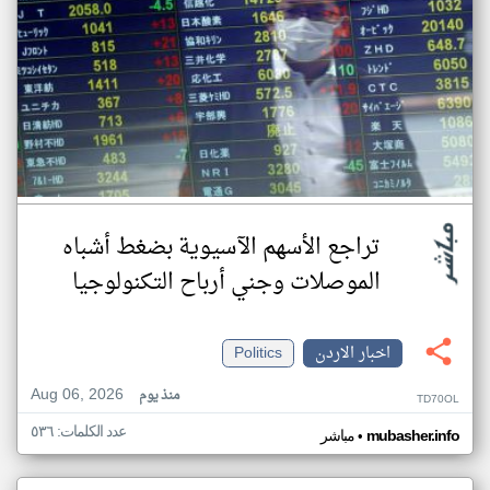
تراجع الأسهم الآسيوية بضغط أشباه
الموصلات وجني أرباح التكنولوجيا
اخبار الاردن
Politics
Aug 06, 2026
منذ يوم
TD70OL
عدد الكلمات: ٥٣٦
•
mubasher.info
مباشر