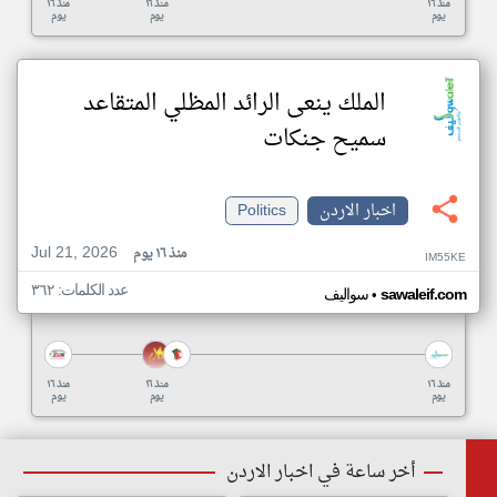
منذ ١٦
منذ ١٦
منذ ١٦
يوم
يوم
يوم
الملك ينعى الرائد المظلي المتقاعد
سميح جنكات
اخبار الاردن
Politics
Jul 21, 2026
منذ ١٦ يوم
IM55KE
عدد الكلمات: ٣٦٢
•
sawaleif.com
سواليف
منذ ١٦
منذ ١٦
منذ ١٦
يوم
يوم
يوم
أخر ساعة في اخبار الاردن