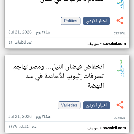
اخبار الاردن
Politics
Jul 21, 2026
منذ ١٦ يوم
CZ73WL
عدد الكلمات: ٤١
•
sawaleif.com
سواليف
انخفاض فيضان النيل… ومصر تهاجم
تصرفات إثيوبيا الأحادية في سد
النهضة
اخبار الاردن
Varieties
Jul 21, 2026
منذ ١٦ يوم
JL75MY
عدد الكلمات: ١١٢٩
•
sawaleif.com
سواليف