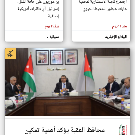
اجتماع للجنة الاستشارية لمحمية
بن غوريون على حافة الشلل..
غابات عجلون للمحيط الحيوي
إسرائيل: أي طائرات أمريكية
إضافية ...
klyoum.com
تغيير الدولة
منذ ١٦ يوم
منذ ١٦ يوم
تعبر
مصادر الأخبار من الاردن
المقالات
الموجوده
الوقائع الإخبارية
سواليف
اخبار الاردن على مدار الساعة
هنا عن
وجهة
نظر
أهم اخبار الاردن العاجلة والمباشرة
كاتبيها.
محافظ العقبة يؤكد أهمية تمكين