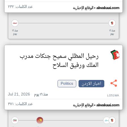
عدد الكلمات: ٢٣٢
•
alwakaai.com
الوقائع الإخبارية
منذ ١٦
منذ ١٦
يوم
يوم
رحيل المظلي سميح جنكات مدرب
الملك ورفيق السلاح
اخبار الاردن
Politics
Jul 21, 2026
منذ ١٦ يوم
LO51WA
عدد الكلمات: ٣٧١
•
alwakaai.com
الوقائع الإخبارية