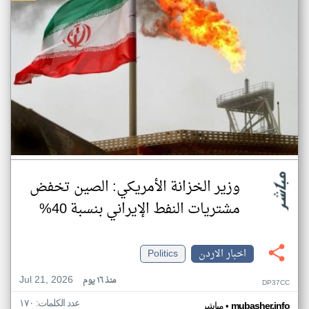
وزير الخزانة الأمريكي: الصين تخفض
مشتريات النفط الإيراني بنسبة 40%
اخبار الاردن
Politics
Jul 21, 2026
منذ ١٦ يوم
DP37CC
عدد الكلمات: ١٧٠
•
mubasher.info
مباشر