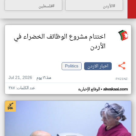
#الأردن
#فلسطين
اختتام مشروع الوظائف الخضراء في
الأردن
اخبار الاردن
Politics
Jul 21, 2026
منذ ١٦ يوم
PX21NZ
عدد الكلمات: ٣٨٧
•
alwakaai.com
الوقائع الإخبارية