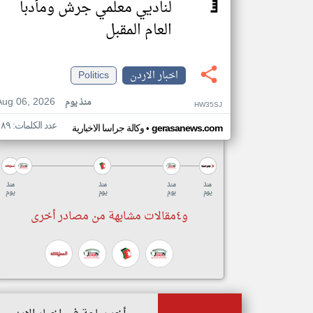
لناديي معلمي جرش ومأدبا
العام المقبل
اخبار الاردن
Politics
Aug 06, 2026
منذ يوم
HW35SJ
عدد الكلمات: ١٨٩
•
gerasanews.com
وكالة جراسا الاخبارية
منذ
منذ
منذ
منذ
يوم
يوم
يوم
يوم
و٤مقالات مشابهة من مصادر أخرى