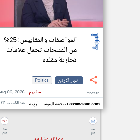
تعبر
المقالات
الموجوده
المواصفات والمقاييس: 25%
هنا عن
وجهة
نظر
من المنتجات تحمل علامات
كاتبيها.
تجارية مقلدة
اخبار الاردن
Politics
Aug 06, 2026
منذ يوم
GD37AF
عدد الكلمات: ٢١٣
•
assawsana.com
صحيفة السوسنة الأردنية
منذ
منذ
يوم
يوم
ومقالة مشابهة