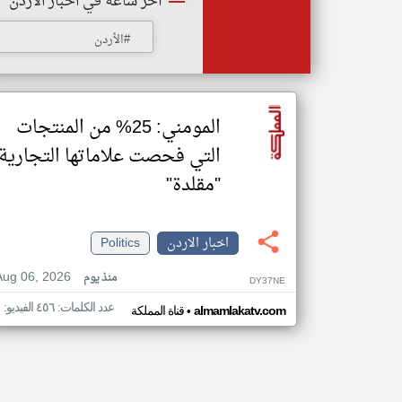
أخر ساعة في اخبار الاردن
#الأردن
المومني: 25% من المنتجات
التي فحصت علاماتها التجارية
"مقلدة"
اخبار الاردن
Politics
Aug 06, 2026
منذ يوم
DY37NE
عدد الكلمات: ٤٥٦ الفيديو: ١
•
almamlakatv.com
قناة المملكة