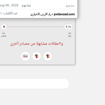
Aug 06, 2026
منذ يوم
BJ57FY
عدد الكلمات: ٩١
•
jordanzad.com
زاد الاردن الاخباري
منذ
منذ
يوم
يومين
و٣مقالات مشابهة من مصادر أخرى