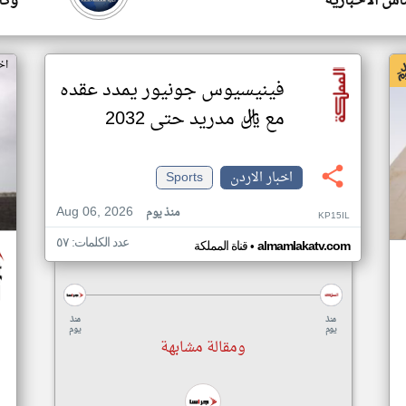
ناس الاخبارية
وكال
اخ
فينيسيوس جونيور يمدد عقده
مع ريال مدريد حتى 2032
اخبار الاردن
Sports
Aug 06, 2026
منذ يوم
KP15IL
عدد الكلمات: ٥٧
•
almamlakatv.com
قناة المملكة
منذ
منذ
يوم
يوم
ومقالة مشابهة