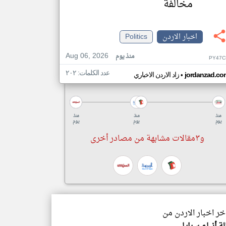
مخالفة
اخبار الاردن
Politics
Aug 06, 2026
منذ يوم
PY47C
عدد الكلمات: ٢٠٢
•
jordanzad.co
زاد الاردن الاخباري
منذ
منذ
منذ
يوم
يوم
يوم
و٣مقالات مشابهة من مصادر أخرى
اخر اخبار الاردن من