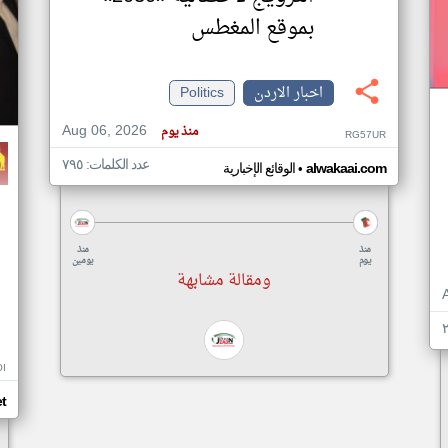
بموقع المغطس
اخبار الاردن
Politics
Aug 06, 2026
منذ يوم
RG57UR
عدد الكلمات: ٧٩٥
•
alwakaai.com
الوقائع الإخبارية
منذ
منذ
يوم
يومين
ومقالة مشابهة
I
t