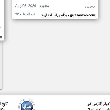
Aug 06, 2026
منذ يوم
CD38VQ
عدد الكلمات: ٧٣
•
gerasanews.com
وكالة جراسا الاخبارية
B
m
خبار الاردن من
تابع 