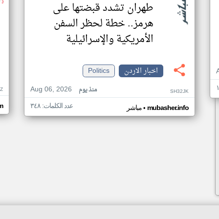
طهران تشدد قبضتها على
هرمز.. خطة لحظر السفن
الأمريكية والإسرائيلية
اخبار الاردن
Politics
Aug 06, 2026
منذ يوم
Z
SH32JK
عدد الكلمات: ٣٤٨
m
•
mubasher.info
مباشر