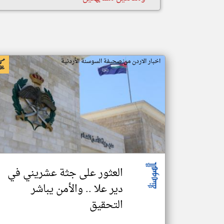
اخبار الاردن من صحيفة السوسنة الأردنية
العثور على جثة عشريني في
دير علا .. والأمن يباشر
التحقيق