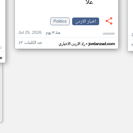
علا
اخبار الاردن
Politics
Jul 25, 2026
منذ ١٢ يوم
UH28SR
عدد الكلمات: ٤٣
•
jordanzad.com
زاد الاردن الاخباري
O
m