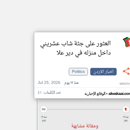
العثور على جثة شاب عشريني
داخل منزله في دير علا
اخبار الاردن
Politics
Jul 25, 2026
منذ ١٢ يوم
WH53V
عدد الكلمات: ٤١
•
alwakaai.co
الوقائع الإخبارية
منذ ١٢
منذ ١٢
يوم
يوم
ومقالة مشابهة