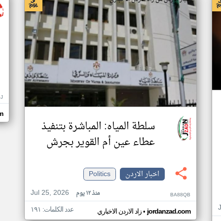
J
m
سلطة المياه: المباشرة بتنفيذ
عطاء عين أم القوير بجرش
اخبار الاردن
Politics
Jul 25, 2026
منذ ١٢ يوم
BA88QB
عدد الكلمات: ١٩١
•
jordanzad.com
زاد الاردن الاخباري