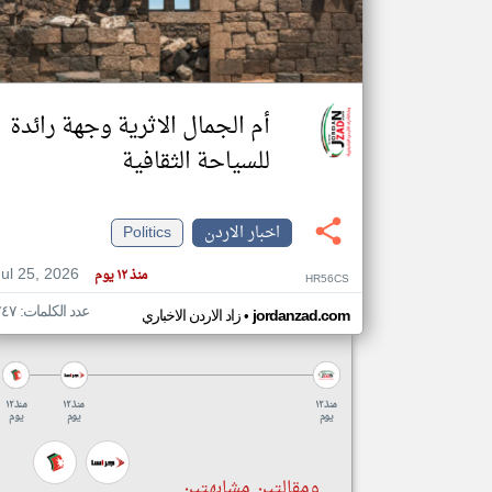
تعبر
المقالات
أم الجمال الاثرية وجهة رائدة
الموجوده
هنا عن
للسياحة الثقافية
وجهة
نظر
كاتبيها.
اخبار الاردن
Politics
Jul 25, 2026
منذ ١٢ يوم
HR56CS
عدد الكلمات: ٢٤٧
•
jordanzad.com
زاد الاردن الاخباري
منذ ١٢
منذ ١٢
منذ ١٢
يوم
يوم
يوم
ومقالتين مشابهتين