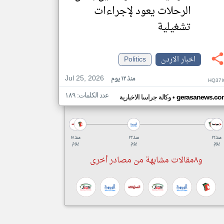
الرحلات يعود لإجراءات
تشغيلية
اخبار الاردن
Politics
Jul 25, 2026
منذ ١٢ يوم
HQ37I
عدد الكلمات: ١٨٩
•
gerasanews.co
وكالة جراسا الاخبارية
منذ ١٢
منذ ١٣
منذ ١٥
يوم
يوم
يوم
و٨مقالات مشابهة من مصادر أخرى