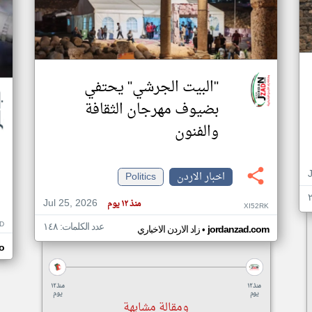
"البيت الجرشي" يحتفي
بضيوف مهرجان الثقافة
والفنون
اخبار الاردن
Politics
Jul 25, 2026
منذ ١٢ يوم
XI52RK
D
عدد الكلمات: ١٤٨
•
jordanzad.com
زاد الاردن الاخباري
o
منذ ١٢
منذ ١٢
يوم
يوم
ومقالة مشابهة