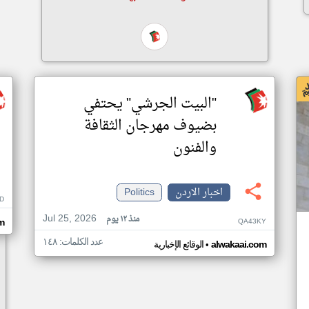
"البيت الجرشي" يحتفي
بضيوف مهرجان الثقافة
والفنون
اخبار الاردن
Politics
D
Jul 25, 2026
منذ ١٢ يوم
QA43KY
m
عدد الكلمات: ١٤٨
•
alwakaai.com
الوقائع الإخبارية