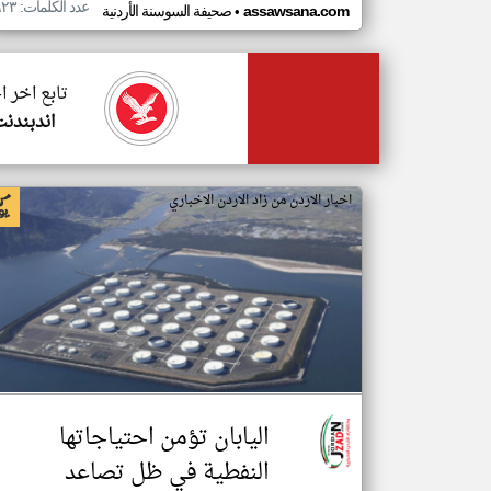
عدد الكلمات: ٦٢٣
•
assawsana.com
صحيفة السوسنة الأردنية
تابع اخر ا
اندبندن
اخبار الاردن من زاد الاردن الاخباري
اليابان تؤمن احتياجاتها
النفطية في ظل تصاعد