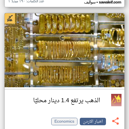
عدد الكلمات: ١٩٠ ميديا: ١
•
sawaleif.com
سواليف
الذهب يرتفع 1.4 دينار محليًا
اخبار الاردن
Economics