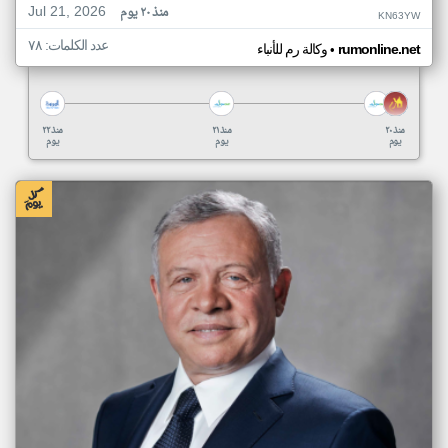
Jul 21, 2026
منذ ٢٠ يوم
KN63YW
عدد الكلمات: ٧٨
•
rumonline.net
وكالة رم للأنباء
منذ ٢٠
منذ ٢١
منذ ٢٢
يوم
يوم
يوم