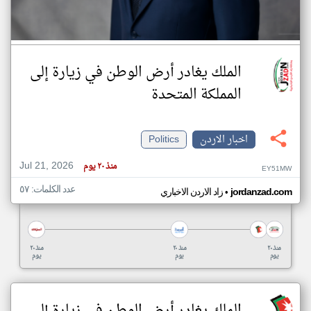
الملك يغادر أرض الوطن في زيارة إلى
المملكة المتحدة
اخبار الاردن
Politics
Jul 21, 2026
منذ ٢٠ يوم
EY51MW
عدد الكلمات: ٥٧
•
jordanzad.com
زاد الاردن الاخباري
منذ ٢٠
منذ ٢٠
منذ ٢٠
يوم
يوم
يوم