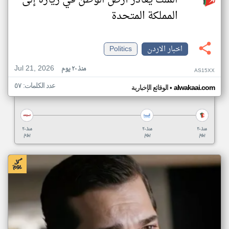
الملك يغادر أرض الوطن في زيارة إلى
المملكة المتحدة
اخبار الاردن
Politics
Jul 21, 2026
منذ ٢٠ يوم
AS15XX
عدد الكلمات: ٥٧
•
alwakaai.com
الوقائع الإخبارية
منذ ٢٠
منذ ٢٠
منذ ٢٠
يوم
يوم
يوم