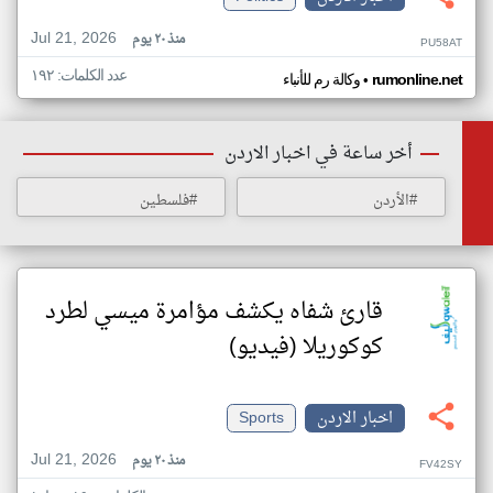
Jul 21, 2026
منذ ٢٠ يوم
PU58AT
عدد الكلمات: ١٩٢
•
rumonline.net
وكالة رم للأنباء
أخر ساعة في اخبار الاردن
#الأردن
#فلسطين
قارئ شفاه يكشف مؤامرة ميسي لطرد
كوكوريلا (فيديو)
اخبار الاردن
Sports
Jul 21, 2026
منذ ٢٠ يوم
FV42SY