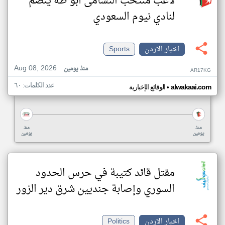
لاعب منتخب النشامى أبو طه ينضم
لنادي نيوم السعودي
اخبار الاردن
Sports
Aug 08, 2026
منذ يومين
AR17KG
عدد الكلمات: ٦٠
•
alwakaai.com
الوقائع الإخبارية
منذ
منذ
يومين
يومين
مقتل قائد كتيبة في حرس الحدود
السوري وإصابة جنديين شرق دير الزور
اخبار الاردن
Politics