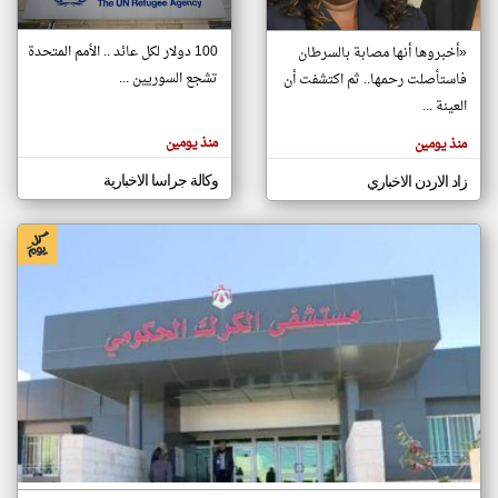
100 دولار لكل عائد .. الأمم المتحدة
«أخبروها أنها مصابة بالسرطان
klyoum.com
تشجع السوريين ...
فاستأصلت رحمها.. ثم اكتشفت أن
تغيير الدولة
تعبر
العينة ...
مصادر الأخبار من الاردن
المقالات
الموجوده
اخبار الاردن على مدار الساعة
هنا عن
منذ يومين
منذ يومين
وجهة
نظر
أهم اخبار الاردن العاجلة والمباشرة
كاتبيها.
وكالة جراسا الاخبارية
زاد الاردن الاخباري