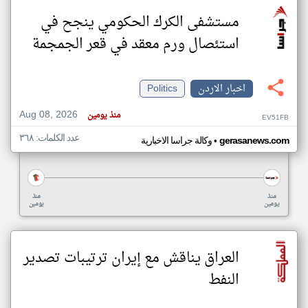
مستشفى الكرك الحكومي ينجح في
استئصال ورم معقد في قعر الجمجمة
اخبار الاردن
Politics
Aug 08, 2026
منذ يومين
EV51FB
عدد الكلمات: ٣٦٨
•
gerasanews.com
وكالة جراسا الاخبارية
منذ
منذ
يومين
يومين
العراق يناقش مع إيران ترتيبات تصدير
النفط