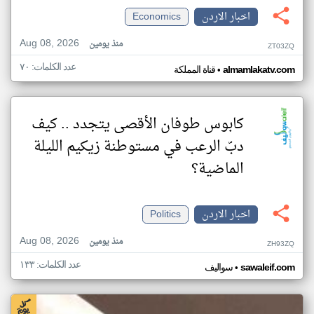
اخبار الاردن
Economics
Aug 08, 2026
منذ يومين
ZT03ZQ
عدد الكلمات: ٧٠
•
almamlakatv.com
قناة المملكة
كابوس طوفان الأقصى يتجدد .. كيف
دبّ الرعب في مستوطنة زيكيم الليلة
الماضية؟
اخبار الاردن
Politics
Aug 08, 2026
منذ يومين
ZH93ZQ
عدد الكلمات: ١٣٣
•
sawaleif.com
سواليف