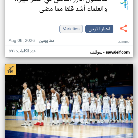
والعلماء أشد قلقا مما مضى
اخبار الاردن
Varieties
Aug 08, 2026
منذ يومين
UJ80BU
عدد الكلمات: ٥٩١
•
sawaleif.com
سواليف