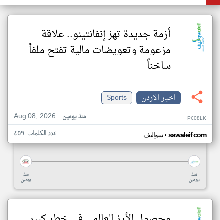
أزمة جديدة تهز إنفانتينو.. علاقة
مزعومة وتعويضات مالية تفتح ملفاً
ساخناً
اخبار الاردن
Sports
Aug 08, 2026
منذ يومين
PC08LK
عدد الكلمات: ٤٥٩
•
sawaleif.com
سواليف
منذ
منذ
يومين
يومين
محصول الأرز العالمي في خطر كبير..