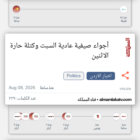
منذ ٥٨
منذ ١١
دقيقة
ساعة
أجواء صيفية عادية السبت وكتلة حارة
الاثنين
اخبار الاردن
Politics
Aug 08, 2026
منذ ساعة
YR11PA
عدد الكلمات: ٢٢٩
•
almamlakatv.com
قناة المملكة
منذ
منذ
منذ ٤
منذ ٥
منذ ٧
ساعة
يومين
أيام
أيام
أيام