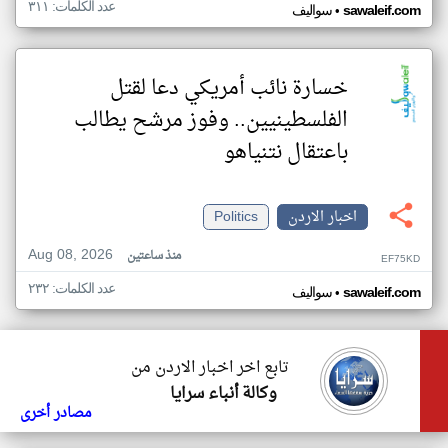
عدد الكلمات: ٣١١
•
sawaleif.com
سواليف
خسارة نائب أمريكي دعا لقتل
الفلسطينيين.. وفوز مرشح يطالب
باعتقال نتنياهو
اخبار الاردن
Politics
Aug 08, 2026
منذ ساعتين
EF75KD
عدد الكلمات: ٢٣٢
•
sawaleif.com
سواليف
تابع اخر اخبار الاردن من
وكالة أنباء سرايا
مصادر أخرى