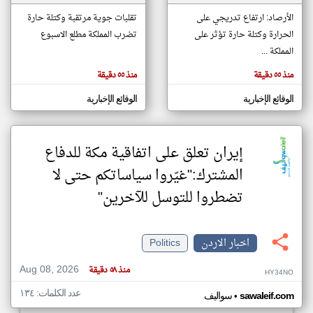
الأرصاد: ارتفاع تدريجي على
تقلبات جوية مرتقبة وكتلة حارة
الحرارة وكتلة حارة تؤثر على
تضرب المملكة مطلع الاسبوع
klyoum.com
تغيير الدولة
المملكة ...
تعبر
مصادر الأخبار من الاردن
المقالات
منذ ٥٥ دقيقة
منذ ٥٥ دقيقة
الموجوده
اخبار الاردن على مدار الساعة
هنا عن
وجهة
الوقائع الإخبارية
الوقائع الإخبارية
نظر
أهم اخبار الاردن العاجلة والمباشرة
كاتبيها.
إيران تعلق على اتفاقية مكة للدفاع
المشترك:"غيّروا سياساتكم حتى لا
تضطروا للتوسل للآخرين"
اخبار الاردن
Politics
Aug 08, 2026
منذ ٥٨ دقيقة
HY34NO
عدد الكلمات: ١٣٤
•
sawaleif.com
سواليف