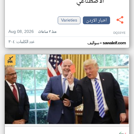
الاصطناعي
اخبار الاردن
Varieties
Aug 08, 2026
منذ ٣ ساعات
DQ33YE
عدد الكلمات: ٣٠٤
•
sawaleif.com
سواليف