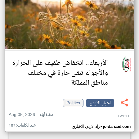
الأربعاء.. انخفاض طفيف على الحرارة
والأجواء تبقى حارة في مختلف
مناطق المملكة
اخبار الاردن
Politics
Aug 05, 2026
منذ ٤ أيام
LW72FH
عدد الكلمات: ١٥٦
•
jordanzad.com
زاد الاردن الاخباري