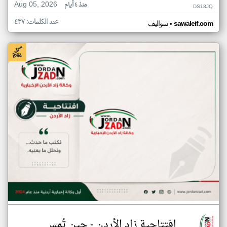
Aug 05, 2026
منذ ٤ أيام
DS18JQ
عدد الكلمات: ٤٣٧
•
sawaleif.com
سواليف
افتتاحية زاد الأردن - حين تُمس