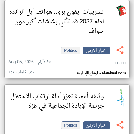
تسريبات آيفون برو.. هواتف أبل الرائدة
لعام 2027 قد تأتي بشاشات أكبر دون
حواف
اخبار الاردن
Politics
Aug 05, 2026
منذ ٤ أيام
DD39ND
عدد الكلمات: ٢٤٧
•
alwakaai.com
الوقائع الإخبارية
وثيقة أممية تعزز أدلة ارتكاب الاحتلال
جريمة الإبادة الجماعية في غزة
اخبار الاردن
Politics