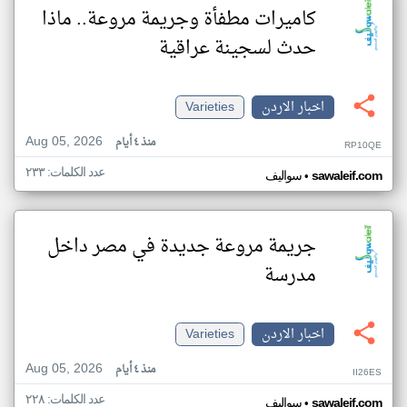
كاميرات مطفأة وجريمة مروعة.. ماذا
حدث لسجينة عراقية
اخبار الاردن
Varieties
Aug 05, 2026
منذ ٤ أيام
RP10QE
عدد الكلمات: ٢٣٣
•
sawaleif.com
سواليف
جريمة مروعة جديدة في مصر داخل
مدرسة
اخبار الاردن
Varieties
Aug 05, 2026
منذ ٤ أيام
II26ES
عدد الكلمات: ٢٢٨
•
sawaleif.com
سواليف