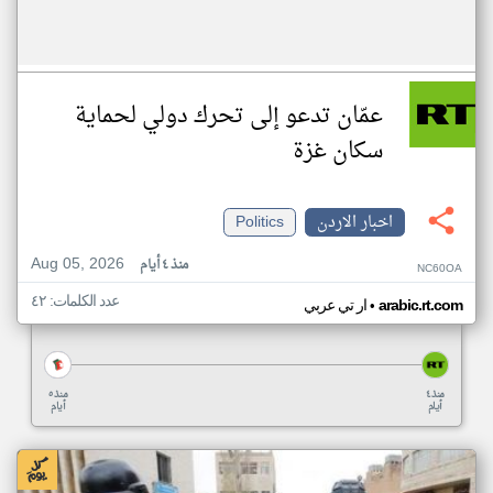
عمّان تدعو إلى تحرك دولي لحماية
سكان غزة
اخبار الاردن
Politics
Aug 05, 2026
منذ ٤ أيام
NC60OA
عدد الكلمات: ٤٢
•
arabic.rt.com
ار تي عربي
منذ ٤
منذ ٥
أيام
أيام