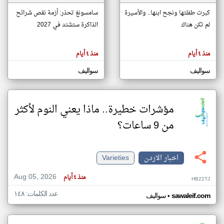
كبرت طفلتها ونجح ابنها.. والأسيرة
سامسونغ تحذر: أزمة نقص شرائح
لم تكن هناك
الذاكرة ستشتد في 2027
klyoum.com
تغيير الدولة
تعبر
مصادر الأخبار من الاردن
المقالات
منذ ٤ أيام
منذ ٤ أيام
الموجوده
اخبار الاردن على مدار الساعة
هنا عن
وجهة
سواليف
سواليف
نظر
أهم اخبار الاردن العاجلة والمباشرة
كاتبيها.
مؤشرات خطيرة.. ماذا يعني النوم لأكثر
من 9 ساعات؟
اخبار الاردن
Varieties
Aug 05, 2026
منذ ٤ أيام
HB22TJ
عدد الكلمات: ١٤٨
•
sawaleif.com
سواليف