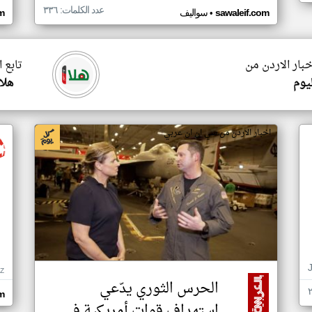
عدد الكلمات: ٣٣٦
•
sawaleif.com
سواليف
m
خبار الاردن من
تابع 
ليوم
هلا 
اخبار الاردن من سي ان ان عربي
Z
الحرس الثوري يدّعي
m
استهداف قوات أمريكية في