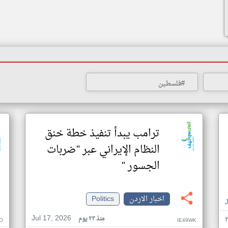
#فلسطين
ترامب يبدأ تنفيذ خطة خنق
النظام الإيراني عبر "ضربات
الجسور "
اخبار الاردن
Politics
Jul 17, 2026
منذ ٢٣ يوم
O
IE49WK