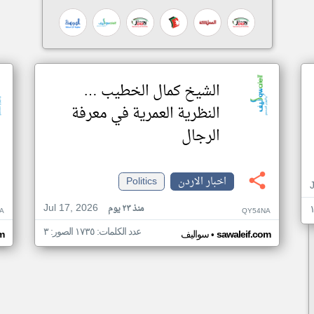
الشيخ كمال الخطيب …
النظرية العمرية في معرفة
الرجال
اخبار الاردن
Politics
Jul 17, 2026
منذ ٢٣ يوم
A
QY54NA
عدد الكلمات: ١٧٣٥ الصور: ٣
•
sawaleif.com
سواليف
m