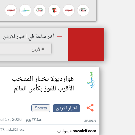
أخر ساعة في اخبار الاردن
#الأردن
غوارديولا يختار المنتخب
الأقرب للفوز بكأس العالم
اخبار الاردن
Sports
Jul 17, 2026
منذ ٢٣ يوم
ZR29LN
عدد الكلمات: ٢٣٤
•
sawaleif.com
سواليف