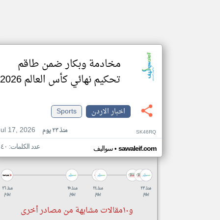
مخادمة وبكار ضمن طاقم
تحكيم نهائي كأس العالم 2026
اخبار الاردن
Sports
Jul 17, 2026
منذ ٢٣ يوم
SK46RQ
عدد الكلمات: ١٤٠
•
sawaleif.com
سواليف
منذ ٢٣
منذ ٢٤
منذ ٢٥
منذ ٢٦
يوم
يوم
يوم
يوم
و١٠مقالات مشابهة من مصادر أخرى