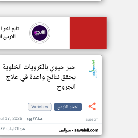
تابع اخر ا
الاردن ا
حبر حيوي بالكرويات الخلوية
يحقق نتائج واعدة في علاج
الجروح
اخبار الاردن
Varieties
Jul 17, 2026
منذ ٢٣ يوم
BU95OT
عدد الكلمات: ٢٨٣
•
sawaleif.com
سواليف