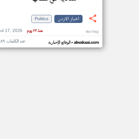
اخبار الاردن
Politics
تعبر
Jul 17, 2026
منذ ٢٣ يوم
المقالات
RX77KQ
الموجوده
هنا عن
عدد الكلمات: ١٨٩
•
alwakaai.com
الوقائع الإخبارية
وجهة
نظر
كاتبيها.