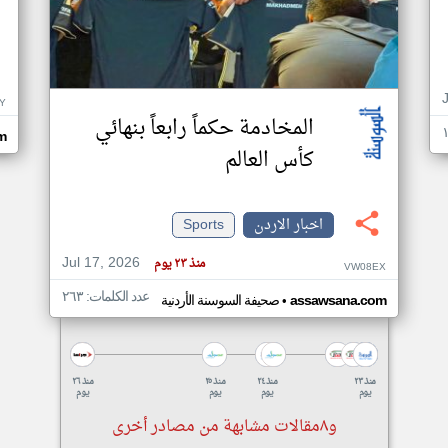
Y
المخادمة حكماً رابعاً بنهائي
m
كأس العالم
اخبار الاردن
Sports
Jul 17, 2026
منذ ٢٣ يوم
VW08EX
عدد الكلمات: ٢٦٣
•
assawsana.com
صحيفة السوسنة الأردنية
منذ ٢٣
منذ ٢٤
منذ ٢٥
منذ ٢٦
يوم
يوم
يوم
يوم
و٨مقالات مشابهة من مصادر أخرى