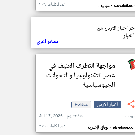
عدد الكلمات: ٢٠٦
•
sawaleif.co
سواليف
اخر اخبار الاردن من
أخبار
مصادر أخرى
مواجهة التطرف العنيف في
عصر التكنولوجيا والتحولات
الجيوسياسية
اخبار الاردن
Politics
Jul 17, 2026
منذ ٢٣ يوم
SZ70K
عدد الكلمات: ٢١٩
•
alwakaai.co
الوقائع الإخبارية