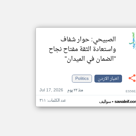
الصبيحي: حوار شفاف
واستعادة الثقة مفتاح نجاح
"الضمان في الميدان"
اخبار الاردن
Politics
Jul 17, 2026
منذ ٢٣ يوم
ES56E
عدد الكلمات: ٣١١
•
sawaleif.co
سواليف