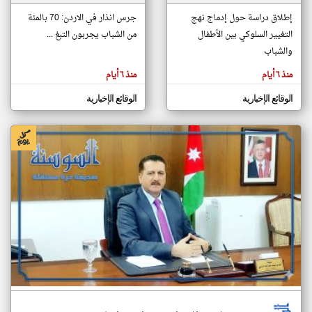
إطلاق دراسة حول إدماج نهج
جرس انذار في الاردن: 70 بالمئة
التغيير السلوكي بين الأطفال
من الشباب يجربون التبغ ...
klyoum.com
تغيير الدولة
والشباب
تعبر
مصادر الأخبار من الاردن
المقالات
منذ ٦ أيام
منذ ٦ أيام
الموجوده
اخبار الاردن على مدار الساعة
هنا عن
وجهة
الوقائع الإخبارية
الوقائع الإخبارية
نظر
أهم اخبار الاردن العاجلة والمباشرة
كاتبيها.