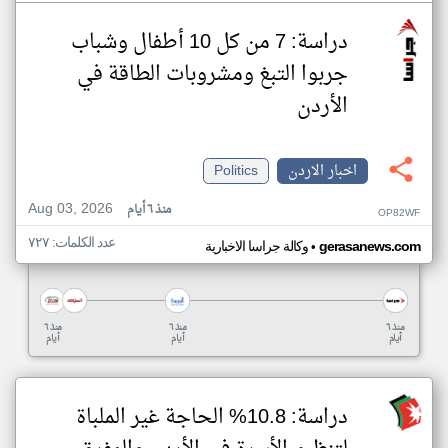
دراسة: 7 من كل 10 أطفال وشباب
جربوا التبغ ومشروبات الطاقة في
الأردن
اخبار الاردن
Politics
Aug 03, 2026
منذ ٦ أيام
OP82WF
عدد الكلمات: ٧٢٧
•
gerasanews.com
وكالة جراسا الاخبارية
منذ ٦
منذ ٦
منذ ٦
أيام
أيام
أيام
دراسة: 10.8% الحاجة غير الملباة