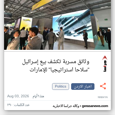
وثائق مسربة تكشف بيع إسرائيل
"سلاحا استراتيجيا" للإمارات
اخبار الاردن
Politics
Aug 03, 2026
منذ ٦ أيام
NN84YA
عدد الكلمات: ٢٩٠
•
gerasanews.com
وكالة جراسا الاخبارية