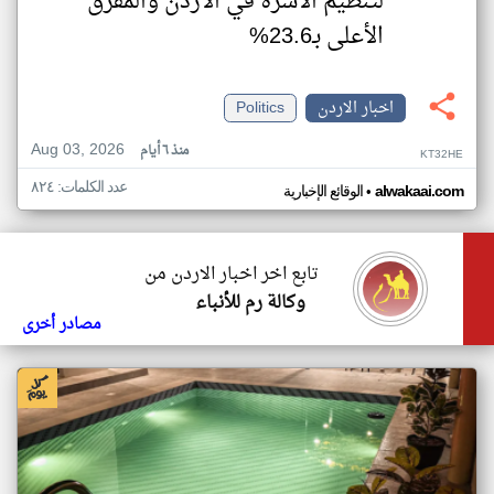
لتنظيم الأسرة في الأردن والمفرق
الأعلى بـ23.6%
اخبار الاردن
Politics
Aug 03, 2026
منذ ٦ أيام
KT32HE
عدد الكلمات: ٨٢٤
•
alwakaai.com
الوقائع الإخبارية
تابع اخر اخبار الاردن من
وكالة رم للأنباء
مصادر أخرى