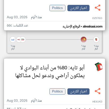
اخبار الاردن
Politics
Aug 03, 2026
منذ ٦ أيام
OZ57EO
عدد الكلمات: ٥٥٤
•
alwakaai.com
الوقائع الإخبارية
منذ ٦
منذ ٦
منذ ٦
أيام
أيام
أيام
أبو تايه: 80% من أبناء البوادي لا
يملكون أراضي وندعو لحل مشاكلها
اخبار الاردن
Politics
Aug 03, 2026
منذ ٦ أيام
HE41KD
عدد الكلمات: ٩٣