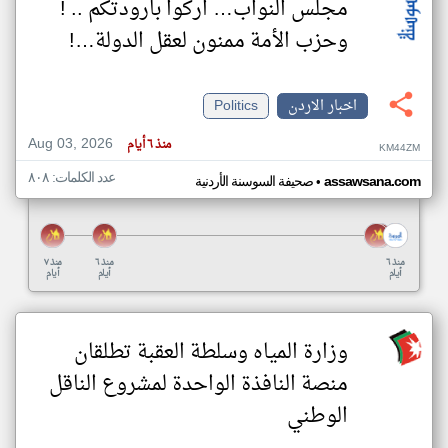
مجلس النواب… اركوا بارودتكم .. !
وحزب الأمة ممنون لعقل الدولة…!
اخبار الاردن
Politics
Aug 03, 2026
منذ ٦ أيام
KM44ZM
عدد الكلمات: ٨٠٨
•
assawsana.com
صحيفة السوسنة الأردنية
منذ ٦
منذ ٦
منذ ٧
أيام
أيام
أيام
وزارة المياه وسلطة العقبة تطلقان
منصة النافذة الواحدة لمشروع الناقل
الوطني