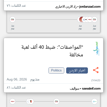
عدد الكلمات: ٧٦
•
jordanzad.com
زاد الاردن الاخباري
منذ
منذ
منذ
يوم
يوم
يوم
“المواصفات”: ضبط 40 ألف لعبة
مخالفة
اخبار الاردن
Politics
Aug 06, 2026
منذ يوم
ZY94ZD
عدد الكلمات: ٨٦
•
sawaleif.com
سواليف