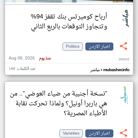
أرباح كوميرتس بنك تقفز 94%
وتتجاوز التوقعات بالربع الثاني
اخبار الاردن
Politics
Aug 06, 2026
منذ يوم
ZM35IZ
عدد الكلمات: ١٨٧
•
mubasher.info
مباشر
"نسخة أجنبية من ضياء العوضي".. من
هي باربرا أونيل؟ ولماذا تحركت نقابة
الأطباء المصرية؟
اخبار الاردن
Varieties