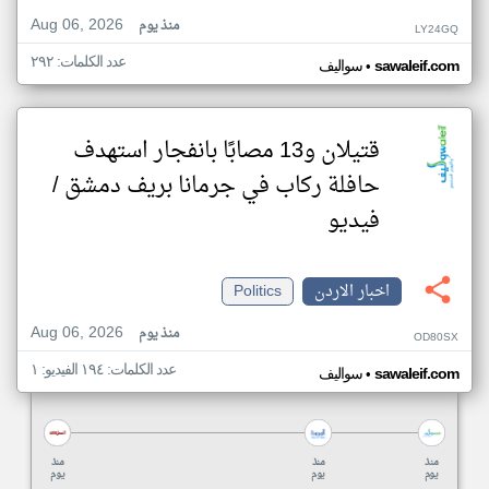
Aug 06, 2026
منذ يوم
LY24GQ
عدد الكلمات: ٢٩٢
•
sawaleif.com
سواليف
قتيلان و13 مصابًا بانفجار استهدف
حافلة ركاب في جرمانا بريف دمشق /
فيديو
اخبار الاردن
Politics
Aug 06, 2026
منذ يوم
OD80SX
عدد الكلمات: ١٩٤ الفيديو: ١
•
sawaleif.com
سواليف
منذ
منذ
منذ
يوم
يوم
يوم