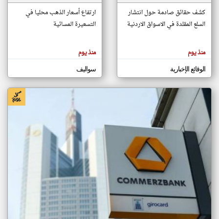
كشف حقائق صادمة حول انتشار
ارتفاع أسعار الذهب محليا في
السلع المقلدة في الاسواق الاردنية
التسعيرة المسائية
klyoum.com
تغيير الدولة
تعبر
مصادر الأخبار من الاردن
المقالات
منذ يوم
منذ يوم
الموجوده
اخبار الاردن على مدار الساعة
هنا عن
وجهة
الوقائع الإخبارية
سواليف
نظر
أهم اخبار الاردن العاجلة والمباشرة
كاتبيها.