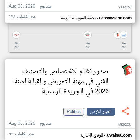
Aug 06, 2026
منذ يوم
YF39XW
عدد الكلمات: ١٢٤
•
assawsana.com
صحيفة السوسنة الأردنية
منذ
منذ
منذ
يوم
يوم
يوم
صدور نظام الاختصاص والتصنيف
الفني في مهنة التمريض والقبالة لسنة
2026 في الجريدة الرسمية
اخبار الاردن
Politics
Aug 06, 2026
منذ يوم
MK92CU
عدد الكلمات: ٩٣
•
alwakaai.com
الوقائع الإخبارية