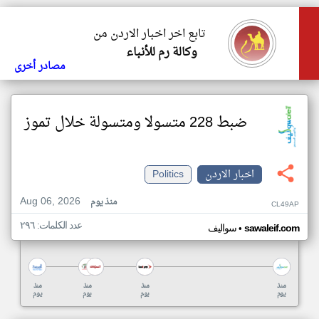
تابع اخر اخبار الاردن من
وكالة رم للأنباء
مصادر أخرى
ضبط 228 متسولا ومتسولة خلال تموز
اخبار الاردن
Politics
Aug 06, 2026
منذ يوم
CL49AP
عدد الكلمات: ٢٩٦
•
sawaleif.com
سواليف
منذ
منذ
منذ
منذ
يوم
يوم
يوم
يوم