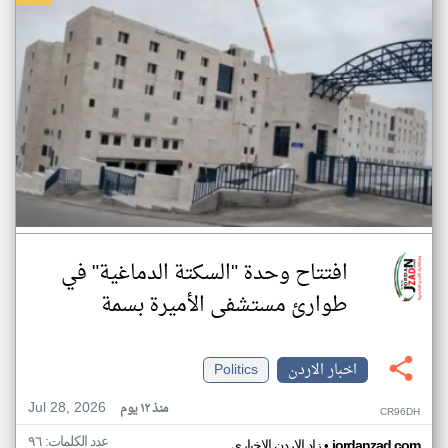
افتتاح وحدة "السكتة الدماغية" في
طوارئ مستشفى الأميرة بسمة
اخبار الاردن
Politics
Jul 28, 2026
منذ ١٢ يوم
CR96DH
عدد الكلمات: ٩٦
•
jordanzad.com
زاد الاردن الاخباري