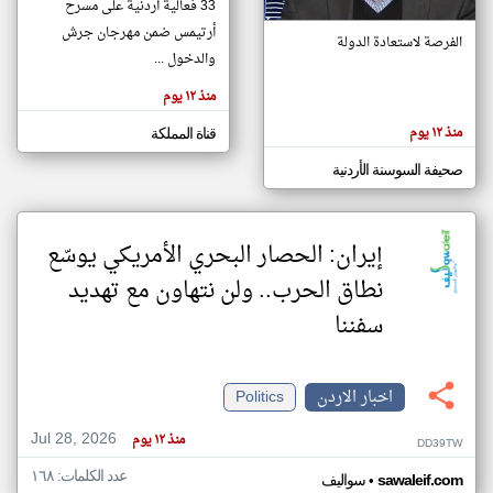
33 فعالية أردنية على مسرح
أرتيمس ضمن مهرجان جرش
الفرصة لاستعادة الدولة
والدخول ...
klyoum.com
تغيير الدولة
منذ ١٢ يوم
تعبر
مصادر الأخبار من الاردن
المقالات
الموجوده
منذ ١٢ يوم
قناة المملكة
اخبار الاردن على مدار الساعة
هنا عن
وجهة
نظر
أهم اخبار الاردن العاجلة والمباشرة
صحيفة السوسنة الأردنية
كاتبيها.
إيران: الحصار البحري الأمريكي يوسّع
نطاق الحرب.. ولن نتهاون مع تهديد
سفننا
اخبار الاردن
Politics
Jul 28, 2026
منذ ١٢ يوم
DD39TW
عدد الكلمات: ١٦٨
•
sawaleif.com
سواليف