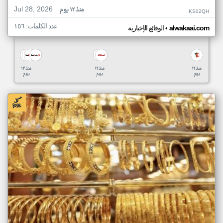
Jul 28, 2026
منذ ١٢ يوم
KS02QH
عدد الكلمات: ١٥٦
•
alwakaai.com
الوقائع الإخبارية
منذ ١٢
منذ ١٢
منذ ١٣
يوم
يوم
يوم