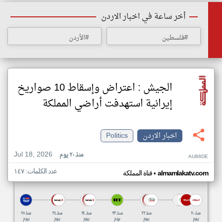
أخر ساعة في اخبار الاردن
#فلسطين
#الأردن
الجيش : اعتراض وإسقاط 10 صواريخ
إيرانية استهدفت أراضي المملكة
اخبار الاردن
Politics
Jul 18, 2026
منذ ٢٠ يوم
AU88DE
عدد الكلمات: ١٤٧
•
almamlakatv.com
قناة المملكة
منذ ٢٠
منذ ٢٢
منذ ٢٣
منذ ٢٤
منذ ٢٤
منذ ٢٥
يوم
يوم
يوم
يوم
يوم
يوم