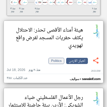
منذ ٢٠
منذ ٢٤
منذ ٢٦
منذ ٢٦
يوم
يوم
يوم
يوم
هيئة أمناء الأقصى تحذر: الاحتلال
يكثف حفريات المسجد لفرض واقع
تهويدي
اخبار الاردن
Politics
Jul 18, 2026
منذ ٢٠ يوم
JA31SM
عدد الكلمات: ٣٨٨
•
sawaleif.com
سواليف
رجل الأعمال الفلسطيني ضياء
الشويكي: الأردن بيئة حاضنة للاستثمار