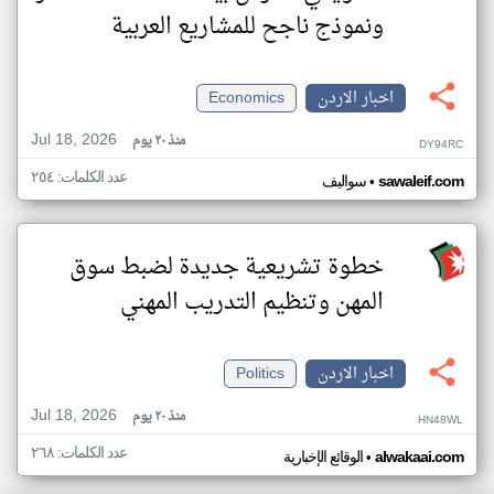
ونموذج ناجح للمشاريع العربية
اخبار الاردن
Economics
Jul 18, 2026
منذ ٢٠ يوم
DY94RC
عدد الكلمات: ٢٥٤
•
sawaleif.com
سواليف
خطوة تشريعية جديدة لضبط سوق
المهن وتنظيم التدريب المهني
اخبار الاردن
Politics
Jul 18, 2026
منذ ٢٠ يوم
HN48WL
عدد الكلمات: ٢٦٨
•
alwakaai.com
الوقائع الإخبارية