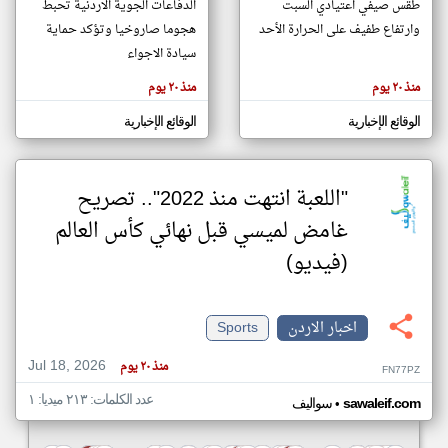
طقس صيفي اعتيادي السبت
الدفاعات الجوية الاردنية تحبط
وارتفاع طفيف على الحرارة الأحد
هجوما صاروخيا وتؤكد حماية
سيادة الاجواء
klyoum.com
تغيير الدولة
منذ ٢٠ يوم
منذ ٢٠ يوم
تعبر
مصادر الأخبار من الاردن
المقالات
الموجوده
الوقائع الإخبارية
الوقائع الإخبارية
اخبار الاردن على مدار الساعة
هنا عن
وجهة
نظر
أهم اخبار الاردن العاجلة والمباشرة
كاتبيها.
"اللعبة انتهت منذ 2022".. تصريح
غامض لميسي قبل نهائي كأس العالم
(فيديو)
اخبار الاردن
Sports
Jul 18, 2026
منذ ٢٠ يوم
FN77PZ
عدد الكلمات: ٢١٣ ميديا: ١
•
sawaleif.com
سواليف