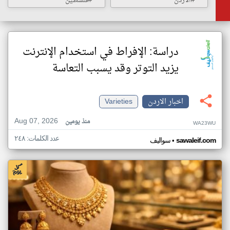
#الأردن
#فلسطين
دراسة: الإفراط في استخدام الإنترنت
يزيد التوتر وقد يسبب التعاسة
اخبار الاردن
Varieties
Aug 07, 2026
منذ يومين
WA23WU
عدد الكلمات: ٢٤٨
•
sawaleif.com
سواليف