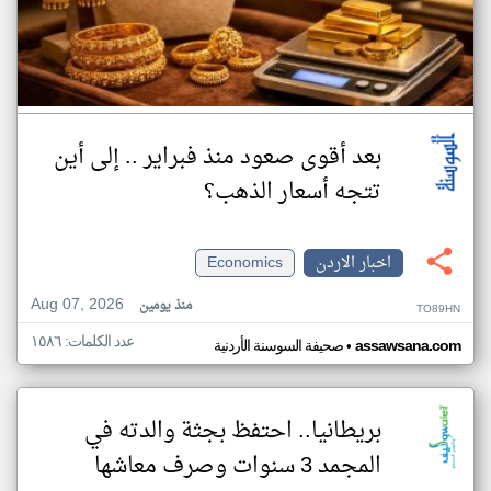
بعد أقوى صعود منذ فبراير .. إلى أين
تتجه أسعار الذهب؟
اخبار الاردن
Economics
Aug 07, 2026
منذ يومين
TO89HN
عدد الكلمات: ١٥٨٦
•
assawsana.com
صحيفة السوسنة الأردنية
بريطانيا.. احتفظ بجثة والدته في
المجمد 3 سنوات وصرف معاشها