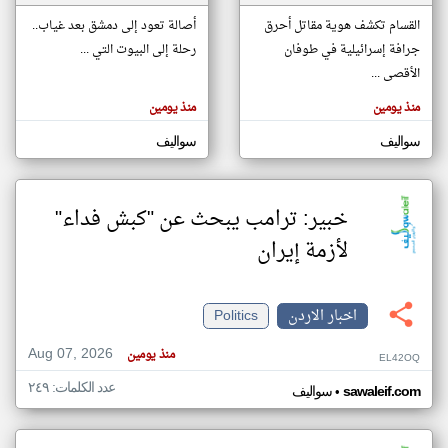
القسام تكشف هوية مقاتل أحرق
أصالة تعود إلى دمشق بعد غياب..
جرافة إسرائيلية في طوفان
رحلة إلى البيوت التي ...
klyoum.com
تغيير الدولة
الأقصى ...
تعبر
مصادر الأخبار من الاردن
المقالات
منذ يومين
منذ يومين
الموجوده
اخبار الاردن على مدار الساعة
هنا عن
وجهة
سواليف
سواليف
نظر
أهم اخبار الاردن العاجلة والمباشرة
كاتبيها.
خبير: ترامب يبحث عن "كبش فداء"
لأزمة إيران
اخبار الاردن
Politics
Aug 07, 2026
منذ يومين
EL42OQ
عدد الكلمات: ٢٤٩
•
sawaleif.com
سواليف