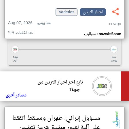
اخبار الاردن
Varieties
Aug 07, 2026
منذ يومين
CE52QH
عدد الكلمات: ٢٠٩
•
sawaleif.com
سواليف
منذ
منذ ٣
يومين
أيام
تابع اخر اخبار الاردن من
جو٢٤
مصادر أخرى
مسؤول إيراني: طهران ومسقط اتفقتا
على آلية لعبور مضيق هرمز تتضمن