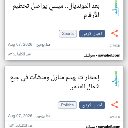
بعد المونديال.. ميسي يواصل تحطيم
الأرقام
اخبار الاردن
Sports
Aug 07, 2026
منذ يومين
CI76XB
عدد الكلمات: ٨٢
•
sawaleif.com
سواليف
إخطارات بهدم منازل ومنشآت في جبع
شمال القدس
اخبار الاردن
Politics
Aug 07, 2026
منذ يومين
GV19LU
عدد الكلمات: ١٨٢
•
sawaleif.com
سواليف