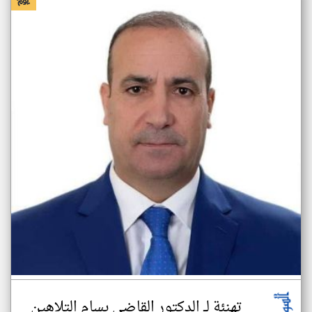
تهنئة لــ الدكتور القاضي بسام التلاهين