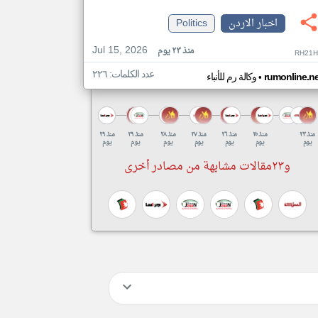
اخبار الاردن
Politics
Jul 15, 2026
منذ ٢٣ يوم
RH21H
عدد الكلمات: ٢٢٦
•
rumonline.ne
وكالة رم للأنباء
منذ ٢٣
منذ ٢٥
منذ ٢٦
منذ ٢٧
منذ ٢٨
منذ ٢٩
منذ ٢٩
يوم
يوم
يوم
يوم
يوم
يوم
يوم
و٢٣مقالات مشابهة من مصادر أخرى