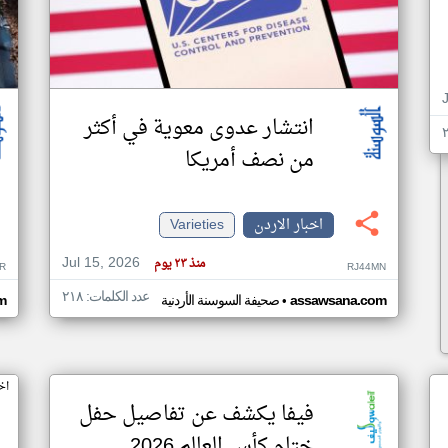
انتشار عدوى معوية في أكثر
من نصف أمريكا
اخبار الاردن
Varieties
Jul 15, 2026
منذ ٢٣ يوم
R
RJ44MN
عدد الكلمات: ٢١٨
•
assawsana.com
صحيفة السوسنة الأردنية
m
اخ
فيفا يكشف عن تفاصيل حفل
ختام كأس العالم 2026