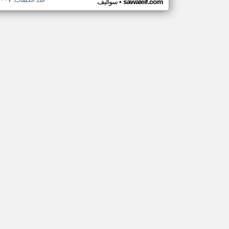
•
sawaleif.com
سواليف