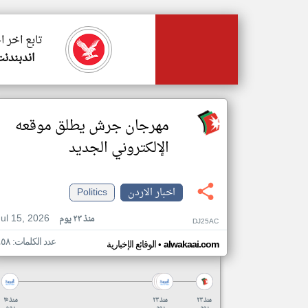
تابع اخر ا
اندبندن
مهرجان جرش يطلق موقعه
الإلكتروني الجديد
اخبار الاردن
Politics
Jul 15, 2026
منذ ٢٣ يوم
DJ25AC
عدد الكلمات: ٤٥٨
•
alwakaai.com
الوقائع الإخبارية
منذ ٢٣
منذ ٢٣
منذ ٢٥
يوم
يوم
يوم