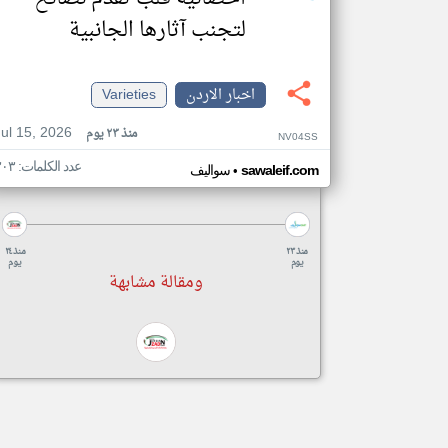
لتجنب آثارها الجانبية
اخبار الاردن
Varieties
Jul 15, 2026
منذ ٢٣ يوم
NV04SS
عدد الكلمات: ٣٠٣
•
sawaleif.com
سواليف
منذ ٢٣
منذ ٢٤
يوم
يوم
ومقالة مشابهة