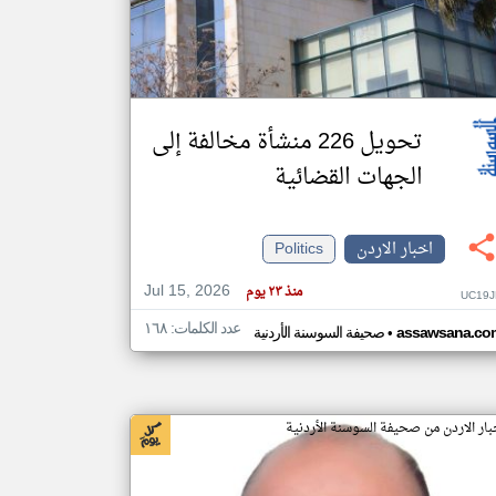
klyoum.com
تغيير الدولة
مصادر الأخبار من الاردن
تحويل 226 منشأة مخالفة إلى
اخبار الاردن على مدار الساعة
الجهات القضائية
أهم اخبار الاردن العاجلة والمباشرة
اخبار الاردن
Politics
Jul 15, 2026
منذ ٢٣ يوم
UC19J
عدد الكلمات: ١٦٨
•
assawsana.co
صحيفة السوسنة الأردنية
بار الاردن من صحيفة السوسنة الأردنية