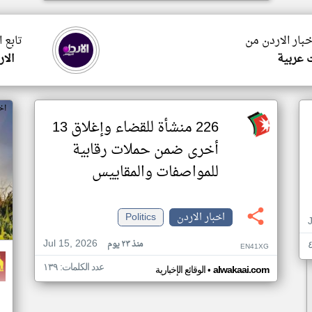
خبار الاردن من
تابع 
ت عربية
الار
اخ
226 منشأة للقضاء وإغلاق 13
أخرى ضمن حملات رقابية
للمواصفات والمقاييس
اخبار الاردن
Politics
Jul 15, 2026
منذ ٢٣ يوم
EN41XG
عدد الكلمات: ١٣٩
•
alwakaai.com
الوقائع الإخبارية