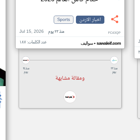
اخبار الاردن
Sports
Jul 15, 2026
منذ ٢٣ يوم
FC43QP
عدد الكلمات: ١٨٧
•
sawaleif.com
سواليف
منذ ٢٣
منذ ٢٤
يوم
يوم
ومقالة مشابهة