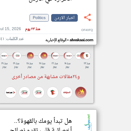
اخبار الاردن
Politics
تعبر
Jul 15, 2026
منذ ٢٣ يوم
المقالات
OF40FQ
الموجوده
هنا عن
عدد الكلمات: ٢٤١
•
alwakaai.com
الوقائع الإخبارية
وجهة
نظر
كاتبيها.
منذ ٢٣
منذ ٢٥
منذ ٢٦
منذ ٢٧
منذ ٢٨
منذ ٢٩
منذ ٢٩
يوم
يوم
يوم
يوم
يوم
يوم
يوم
و٢٤مقالات مشابهة من مصادر أخرى
هل تبدأ يومك بالقهوة؟..
أخصائية قلب تقدم نصائح