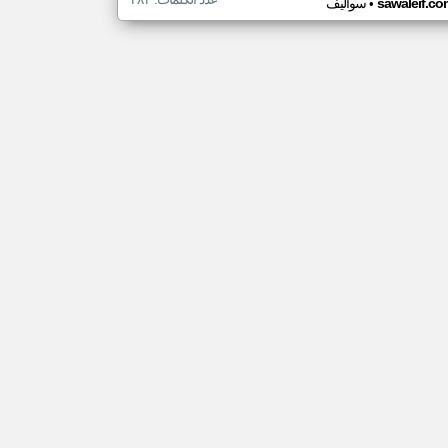
•
sawaleif.co
سواليف