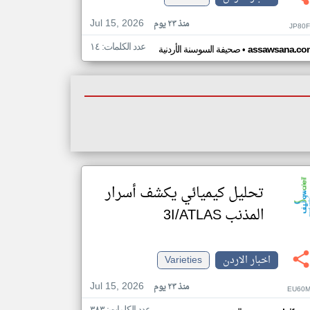
Jul 15, 2026
منذ ٢٣ يوم
JP80F
عدد الكلمات: ١٤
•
assawsana.co
صحيفة السوسنة الأردنية
تحليل كيميائي يكشف أسرار
المذنب 3I/ATLAS
اخبار الاردن
Varieties
Jul 15, 2026
منذ ٢٣ يوم
EU60M
عدد الكلمات: ٣٨٣