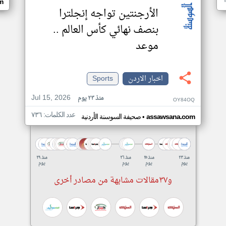
m
الأرجنتين تواجه إنجلترا
بنصف نهائي كأس العالم ..
موعد
اخبار الاردن
Sports
Jul 15, 2026
منذ ٢٣ يوم
OY84OQ
عدد الكلمات: ٧٣٦
•
assawsana.com
صحيفة السوسنة الأردنية
منذ ٢٣
منذ ٢٥
منذ ٢٦
منذ ٢٩
يوم
يوم
يوم
يوم
و٣٧مقالات مشابهة من مصادر أخرى