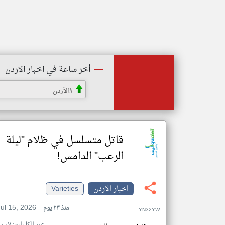
أخر ساعة في اخبار الاردن
#الأردن
قاتل متسلسل في ظلام "ليلة
الرعب" الدامس!
اخبار الاردن
Varieties
Jul 15, 2026
منذ ٢٣ يوم
YN32YW
عدد الكلمات: ١٠٠٧