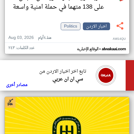
على 138 متهما في حملة امنية واسعة
اخبار الاردن
Politics
Aug 03, 2026
منذ ٤ أيام
AW14QU
عدد الكلمات: ٢٤٣
•
alwakaai.com
الوقائع الإخبارية
تابع اخر اخبار الاردن من
سي ان ان عربي
مصادر أخرى