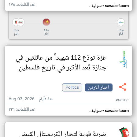
عدد الكلمات: ١٧٨
•
sawaleif.com
سواليف
منذ ٤
منذ ٤
منذ ٤
أيام
أيام
أيام
غزة تودّع 112 شهيداً من عائلتين في
جنازة تُعد الأكبر في تاريخ فلسطين
اخبار الاردن
Politics
Aug 03, 2026
منذ ٤ أيام
PM61CC
عدد الكلمات: ٢٣١
•
sawaleif.com
سواليف
ضربة قوية لتجار الكريستال القبض