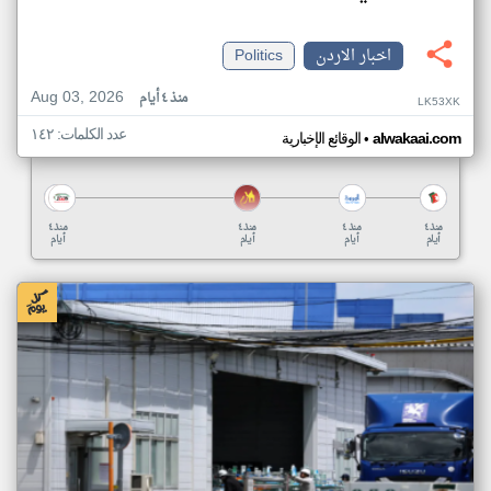
اخبار الاردن
Politics
Aug 03, 2026
منذ ٤ أيام
LK53XK
عدد الكلمات: ١٤٢
•
alwakaai.com
الوقائع الإخبارية
منذ ٤
منذ ٤
منذ ٤
منذ ٤
أيام
أيام
أيام
أيام