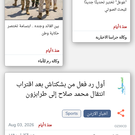
"غوغل" تختبر تحديثًا جديدًا
للبحث الصوتي
klyoum.com
تغيير الدولة
بين القائد وجنده .. ابتسامة تختصر
منذ ٤ أيام
تعبر
مصادر الأخبار من الاردن
المقالات
حكاية وطن
الموجوده
اخبار الاردن على مدار الساعة
وكالة جراسا الاخبارية
هنا عن
وجهة
نظر
أهم اخبار الاردن العاجلة والمباشرة
كاتبيها.
منذ ٤ أيام
وكالة رم للأنباء
أول رد فعل من بشكتاش بعد اقتراب
انتقال محمد صلاح إلى طرابزون
اخبار الاردن
Sports
Aug 03, 2026
منذ ٤ أيام
OZ30CD