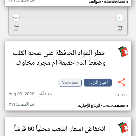
عدد الكلمات: ١٤٩
•
sawaleif.com
سواليف
منذ ٤
منذ ٥
أيام
أيام
خطر المواد الحافظة على صحة القلب
وضغط الدم حقيقة ام مجرد مخاوف
اخبار الاردن
Varieties
Aug 03, 2026
منذ ٤ أيام
DA89YX
عدد الكلمات: ٣٦٦
•
alwakaai.com
الوقائع الإخبارية
انخفاض أسعار الذهب محلياً 60 قرشاً