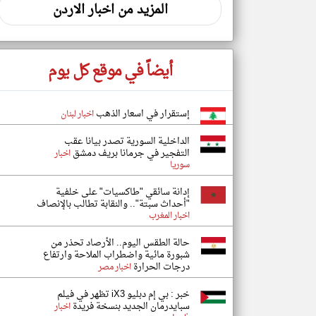
المزيد من اخبار الاردن
أيضاً في موقع كل يوم
إستقرار في اسعار الذهب
اخبار لبنان
الداخلية السورية تصدر بيانا عقب
التفجير في جرمانا بريف دمشق
اخبار
سوريا
إدانة سائقي "طاكسيات" على خلفية
"أحداث سبتة".. والنقابة تطالب بالإنصاف
اخبار المغرب
حالة الطقس اليوم.. الأرصاد تحذر من
شبورة مائية واضطراب الملاحة وارتفاع
درجات الحرارة
اخبار مصر
خبر : بي إم دبليو iX3 تظهر في فيلم
سبايدرمان الجديد بنسخة فريدة
اخبار