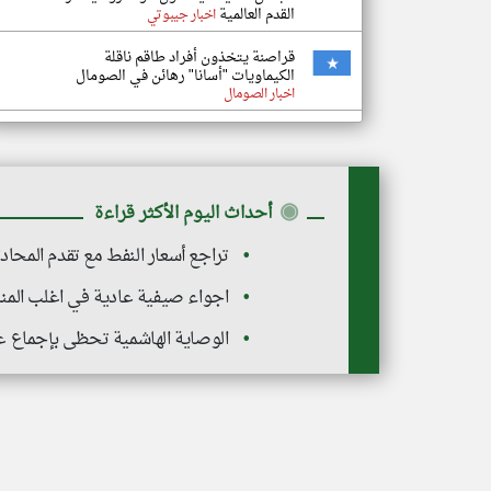
القدم العالمية
اخبار جيبوتي
قراصنة يتخذون أفراد طاقم ناقلة
الكيماويات "أسانا" رهائن في الصومال
اخبار الصومال
◉
أحداث اليوم الأكثر قراءة
تراجع أسعار النفط مع تقدم المح
اجواء صيفية عادية في اغلب المن
الوصاية الهاشمية تحظى بإجماع ع