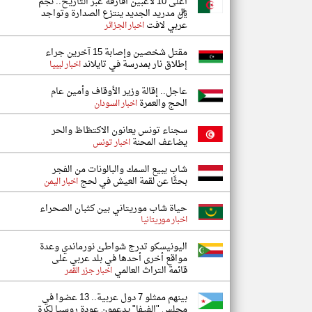
أغلى 10 لاعبين أفارقة عبر التاريخ.. نجم
ريال مدريد الجديد ينتزع الصدارة وتواجد
عربي لافت
اخبار الجزائر
مقتل شخصين وإصابة 15 آخرين جراء
إطلاق نار بمدرسة في تايلاند
اخبار ليبيا
عاجل.. إقالة وزير الأوقاف وأمين عام
الحج والعمرة
اخبار السودان
سجناء تونس يعانون الاكتظاظ والحر
يضاعف المحنة
اخبار تونس
شاب يبيع السمك والبالونات من الفجر
بحثًا عن لقمة العيش في لحج
اخبار اليمن
حياة شاب موريتاني بين كثبان الصحراء
اخبار موريتانيا
اليونيسكو تدرج شواطئ نورماندي وعدة
مواقع أخرى أحدها في بلد عربي على
قائمة التراث العالمي
اخبار جزر القمر
بينهم ممثلو 7 دول عربية.. 13 عضوا في
مجلس "الفيفا" يدعمون عودة روسيا لكرة