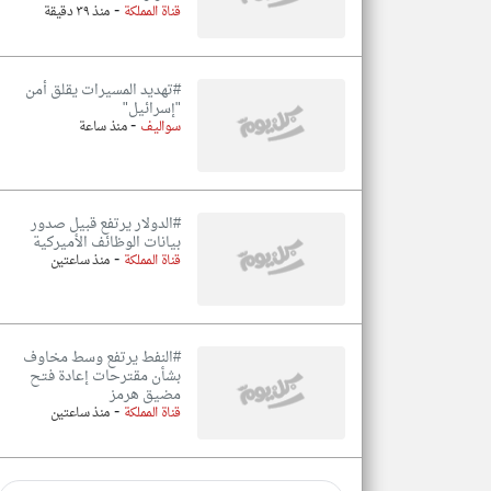
-
قناة المملكة
منذ ٣٩ دقيقة
#تهديد المسيرات يقلق أمن
"إسرائيل"
-
سواليف
منذ ساعة
#الدولار يرتفع قبيل صدور
بيانات الوظائف الأميركية
-
قناة المملكة
منذ ساعتين
#النفط يرتفع وسط مخاوف
بشأن مقترحات إعادة فتح
مضيق هرمز
-
قناة المملكة
منذ ساعتين