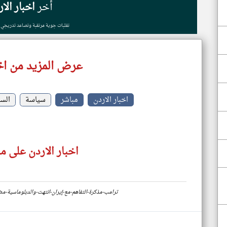
أخر
اخبار الا
تقلبات جوية مرتقبة وتصاعد تدريجي 
عرض المزيد من اخب
اخبار الاردن
مباشر
سياسة
الس
اخبار الاردن على م
https://www.klyoum.com/jordan-news/ar/86-ترامب-مذكرة-التفاهم-مع-إيران-انتهت-والدبلو