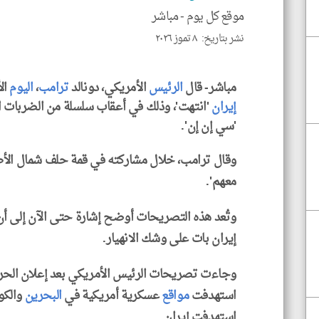
موقع كل يوم -
مباشر
نشر بتاريخ: ٨ تموز ٢٠٢٦
مباشر- قال
الرئيس
الأمريكي، دونالد
ترامب
،
اليوم
الأ
إيران
'انتهت'، وذلك في أعقاب سلسلة من الضربات ا
'سي إن إن'.
وقال ترامب، خلال مشاركته في قمة حلف شمال الأطلس
معهم'.
وتُعد هذه التصريحات أوضح إشارة حتى الآن إلى أن 
إيران بات على وشك الانهيار.
وجاءت تصريحات الرئيس الأمريكي بعد إعلان الحر
استهدفت
مواقع
عسكرية أمريكية في
البحرين
والكو
استهدفت إيران.