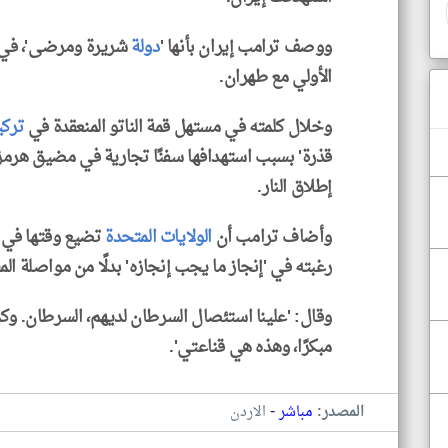
ووصف ترامب إيران بأنها '
دولة
شريرة ومرضى'، في ظ
الأولي مع طهران.
وخلال كلمته في مستهل قمة الناتو المنعقدة في
تركي
قذرة' بسبب استهدافها سفنًا تجارية في مضيق هرمز، م
إطلاق النار.
وأضاف ترامب أن
الولايات المتحدة
تضيع وقتها في إ
رغبته في 'إنجاز ما يجب إنجازه' بدلًا من مواصلة الم
وقال: 'علينا استئصال السرطان لديهم، السرطان. و
مبكرًا، وهذه هي قناعتي'.
-
المصدر:
مباشر
الاردن