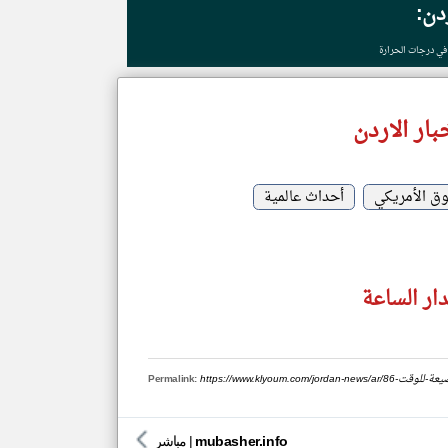
ردن:
في درجات الحرارة
ار الاردن
وق الأمريكي
أحداث عالمية
دار الساعة
ماسية-مضيعة-للوقت
Permalink:
mubasher.info
|
مباشر