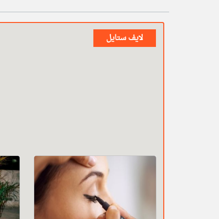
لايف ستايل