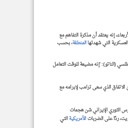
العن
الا
للمق
ربعاء، إنه يعتقد أن مذكرة التفاهم مع
لعسكرية التي شهدتها
المنطقة
، بحسب
klyoum.com
ي (الناتو): 'إنه مضيعة للوقت التعامل
الاتفاق الذي سعى ترامب لإبرامه مع
س الثوري الإيراني شن هجمات
يت، ردًا على الضربات
الأمريكية
التي