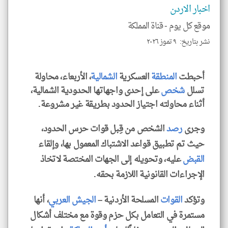
الا
اخبار الاردن
للمق
موقع كل يوم -
قناة المملكة
نشر بتاريخ: ٩ تموز ٢٠٢٦
klyoum.com
أحبطت
المنطقة
العسكرية
الشمالية
، الأربعاء، محاولة
تسلل
شخص
على إحدى واجهاتها الحدودية الشمالية،
أثناء محاولته اجتياز الحدود بطريقة غير مشروعة.
وجرى
رصد
الشخص من قِبل قوات حرس الحدود،
حيث تم تطبيق قواعد الاشتباك المعمول بها، وإلقاء
القبض
عليه، وتحويله إلى الجهات المختصة لاتخاذ
الإجراءات القانونية اللازمة بحقه.
وتؤكد
القوات
المسلحة الأردنية –
الجيش
العربي
، أنها
مستمرة في التعامل بكل حزم وقوة مع مختلف أشكال