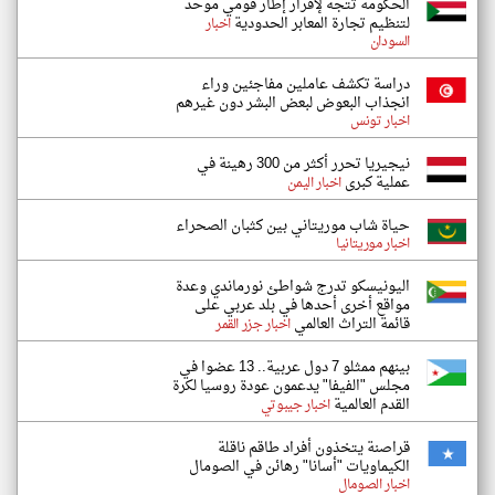
الحكومة تتجه لإقرار إطار قومي موحد
لتنظيم تجارة المعابر الحدودية
اخبار
السودان
دراسة تكشف عاملين مفاجئين وراء
انجذاب البعوض لبعض البشر دون غيرهم
اخبار تونس
نيجيريا تحرر أكثر من 300 رهينة في
عملية كبرى
اخبار اليمن
حياة شاب موريتاني بين كثبان الصحراء
اخبار موريتانيا
اليونيسكو تدرج شواطئ نورماندي وعدة
مواقع أخرى أحدها في بلد عربي على
قائمة التراث العالمي
اخبار جزر القمر
بينهم ممثلو 7 دول عربية.. 13 عضوا في
مجلس "الفيفا" يدعمون عودة روسيا لكرة
القدم العالمية
اخبار جيبوتي
قراصنة يتخذون أفراد طاقم ناقلة
الكيماويات "أسانا" رهائن في الصومال
اخبار الصومال