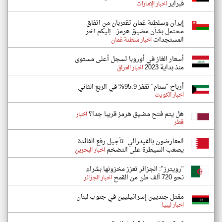
فبراير
اخبار الإمارات
إيران وسلطنة عُمان تقتربان من اتفاق
محتمل بشأن مضيق هرمز.. إليكم آخر
المستجدات
اخبار سلطنة عُمان
أسعار الغاز في أوروبا تسجل أعلى مستوى
منذ بداية 2023
اخبار العراق
أرباح "سنام" تقفز 95.9% في الربع الثاني
اخبار الكويت
هل يتم فتح مضيق هرمز قريبا جدا؟
اخبار
قطر
المعارضون بالفيدرالي: تأجيل رفع الفائدة
يصعب السيطرة على التضخم
اخبار البحرين
"رويترز": الجزائر تعزز مخزونها بشراء
نحو 720 ألف طن من القمح
اخبار الجزائر
مقتل جنديين إسرائيليين في جنوب لبنان
اخبار ليبيا