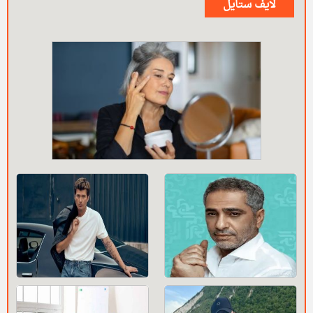
لايف ستايل