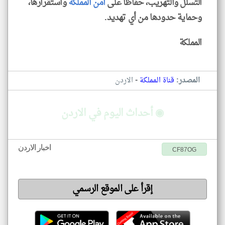
التسلل والتهريب، حفاظًا على
أمن
المملكة
واستقرارها،
وحماية حدودها من أي تهديد.
المملكة
-
المصدر:
قناة المملكة
الاردن
◉ أحداث اليوم في الاردن
اخبار الاردن
CF87OG
إقرأ على الموقع الرسمي