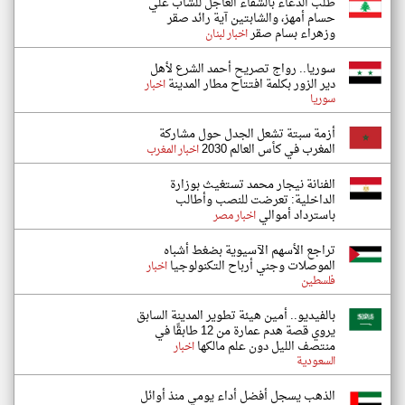
طلب الدعاء بالشفاء العاجل للشاب علي
حسام أمهز، والشابتين آية رائد صقر
وزهراء بسام صقر
اخبار لبنان
سوريا.. رواج تصريح أحمد الشرع لأهل
دير الزور بكلمة افتتاح مطار المدينة
اخبار
سوريا
أزمة سبتة تشعل الجدل حول مشاركة
المغرب في كأس العالم 2030
اخبار المغرب
الفنانة نيجار محمد تستغيث بوزارة
الداخلية: تعرضت للنصب وأطالب
باسترداد أموالي
اخبار مصر
تراجع الأسهم الآسيوية بضغط أشباه
الموصلات وجني أرباح التكنولوجيا
اخبار
فلسطين
بالفيديو.. أمين هيئة تطوير المدينة السابق
يروي قصة هدم عمارة من 12 طابقًا في
منتصف الليل دون علم مالكها
اخبار
السعودية
الذهب يسجل أفضل أداء يومي منذ أوائل