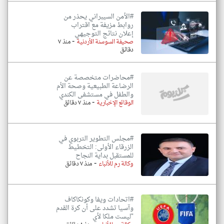
#الأمن السيبراني يحذر من
روابط مزيفة مع اقتراب
إعلان نتائج التوجيهي
-
صحيفة السوسنة الأردنية
منذ ٧
دقائق
#محاضرات متخصصة عن
الرضاعة الطبيعية وصحة الأم
والطفل في مستشفى الكندي
-
الوقائع الإخبارية
منذ ٧ دقائق
#مجلس التطوير التربوي في
الزرقاء الأولى: التخطيط
للمستقبل بداية النجاح
-
وكالة رم للأنباء
منذ ٧ دقائق
#اتحادات ويفا وكونكاكاف
وآسيا تشدد على أن كرة القدم
"ليست ملكا لأي