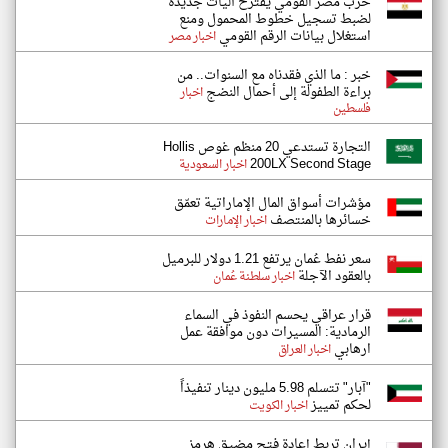
حزب مصر القومي يقترح آليات جديدة
لضبط تسجيل خطوط المحمول ومنع
استغلال بيانات الرقم القومي
اخبار مصر
خبر : ما الذي فقدناه مع السنوات.. من
براءة الطفولة إلى أحمال النضج
اخبار
فلسطين
التجارة تستدعي 20 منظم غوص Hollis
200LX Second Stage
اخبار السعودية
مؤشرات أسواق المال الإماراتية تعمّق
خسائرها بالمنتصف
اخبار الإمارات
سعر نفط عُمان يرتفع 1.21 دولار للبرميل
بالعقود الآجلة
اخبار سلطنة عُمان
قرار عراقي يحسم النفوذ في السماء
الرمادية: المسيرات دون موافقة عمل
ارهابي
اخبار العراق
"آبار" تتسلم 5.98 مليون دينار تنفيذاً
لحكم تمييز
اخبار الكويت
إيران تربط إعادة فتح مضيق هرمز