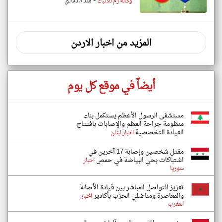
-
وكالة رم للأنباء
منذ ٨ دقائق
المزيد من اخبار الاردن
أيضاً في موقع كل يوم
مستشفى الرسول الأعظم يستكمل بناء
منظومة جراحة العظم والإصابات بافتتاح
العيادة التخصصية
اخبار لبنان
مقتل شخصين وإصابة 17 آخرين في
اشتباكات بحي البياضة في حمص
اخبار
سوريا
تعزيز التواصل المباشر بين قيادة الأصالة
والمعاصرة ومناضلي الحزب بأكادير
اخبار
المغرب