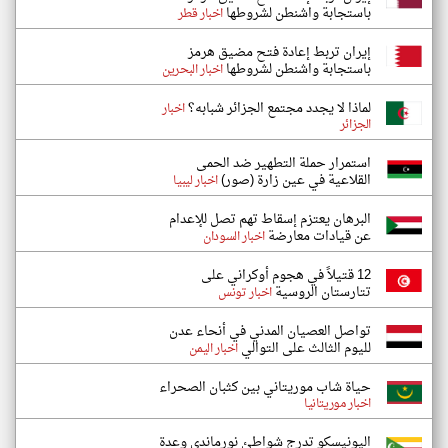
باستجابة واشنطن لشروطها
اخبار قطر
إيران تربط إعادة فتح مضيق هرمز
باستجابة واشنطن لشروطها
اخبار البحرين
لماذا لا يجدد مجتمع الجزائر شبابه؟
اخبار
الجزائر
استمرار حملة التطهير ضد الحمى
القلاعية في عين زارة (صور)
اخبار ليبيا
البرهان يعتزم إسقاط تهم تصل للإعدام
عن قيادات معارضة
اخبار السودان
12 قتيلاً في هجوم أوكراني على
تتارستان الروسية
اخبار تونس
تواصل العصيان المدني في أنحاء عدن
لليوم الثالث على التوالي
اخبار اليمن
حياة شاب موريتاني بين كثبان الصحراء
اخبار موريتانيا
اليونيسكو تدرج شواطئ نورماندي وعدة