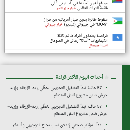
مواقع أخرى أحدها في بلد عربي على
قائمة التراث العالمي
اخبار جزر القمر
سقوط طائرة بدون طيار أمريكية من طراز
"MQ-9" في جيبوتي (فيديو)
اخبار جيبوتي
قراصنة يتخذون أفراد طاقم ناقلة
الكيماويات "أسانا" رهائن في الصومال
اخبار الصومال
◉
أحداث اليوم الأكثر قراءة
57 حافلة تبدأ التشغيل التجريبي لخطّي إربد–الزرقاء وإربد–
جرش ضمن مشروع النقل المنتظم
57 حافلة تبدأ التشغيل التجريبي لخطّي إربد–الزرقاء وإربد–
جرش ضمن مشروع النقل المنتظم
غداً.. مؤتمر صحفي لإعلان نسب نجاح التوجيهي وأسماء