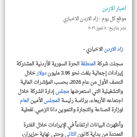
تحم
اخبار الاردن
إسم
الم
و
موقع كل يوم -
زاد الاردن الاخباري
العن
الا
نشر بتاريخ: ٨ تموز ٢٠٢٦
للمق
زاد
الاردن
الاخباري -
سجلت شركة
المنطقة
الحرة السورية الأردنية المشتركة
klyoum.com
إيرادات إجمالية بلغت نحو 3.96 مليون
دولار
خلال
النصف الأول من عام 2026، بحسب المؤشرات المالية
والتشغيلية التي استعرضها
مجلس
إدارة الشركة خلال
اجتماعه الأربعاء، برئاسة رئيسة
المجلس
الأمين
العام
لوزارة الصناعة والتجارة والتموين دانا الزعبي.تغطية
وأظهرت البيانات ارتفاعاً في الإيرادات خلال الفترة
الممتدة من بداية كانون
الثاني
وحتى نهاية حزيران،