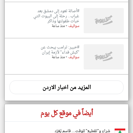
#أصالة تعود إلى دمشق بعد
غياب.. رحلة إلى البيوت التي
خبأت طفولتها وذاكر
-
سواليف
منذ ساعة
#خبير: ترامب يبحث عن
"كبش فداء" لأزمة إيران
-
سواليف
منذ ساعة
المزيد من اخبار الاردن
أيضاً في موقع كل يوم
شراء و"تقطيع" للوقت... قاسم يُغرّد