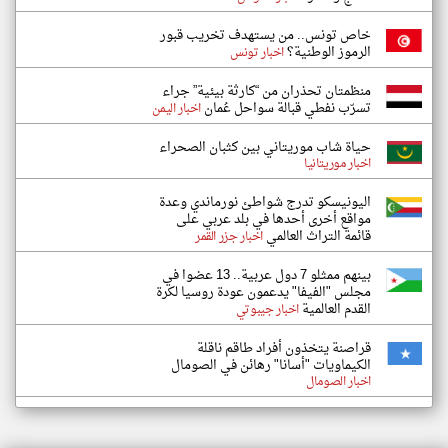
خاص تونس.. من يستهدف تخريب قبور
الرموز الوطنية؟
اخبار تونس
منظمتان تحذران من “كارثة بيئية” جراء
تسرّب نفطي قبالة سواحل عُمان
اخبار اليمن
حياة شاب موريتاني بين كثبان الصحراء
اخبار موريتانيا
اليونيسكو تدرج شواطئ نورماندي وعدة
مواقع أخرى أحدها في بلد عربي على
قائمة التراث العالمي
اخبار جزر القمر
بينهم ممثلو 7 دول عربية.. 13 عضوا في
مجلس "الفيفا" يدعمون عودة روسيا لكرة
القدم العالمية
اخبار جيبوتي
قراصنة يتخذون أفراد طاقم ناقلة
الكيماويات "أسانا" رهائن في الصومال
اخبار الصومال