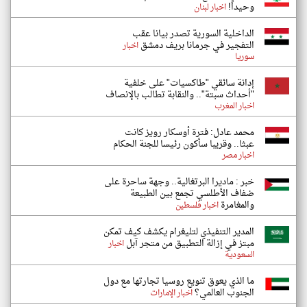
وحيداً!
اخبار لبنان
الداخلية السورية تصدر بيانا عقب
التفجير في جرمانا بريف دمشق
اخبار
سوريا
إدانة سائقي "طاكسيات" على خلفية
"أحداث سبتة".. والنقابة تطالب بالإنصاف
اخبار المغرب
محمد عادل: فترة أوسكار رويز كانت
عبثا.. وقريبا سأكون رئيسا للجنة الحكام
اخبار مصر
خبر : ماديرا البرتغالية.. وجهة ساحرة على
ضفاف الأطلسي تجمع بين الطبيعة
والمغامرة
اخبار فلسطين
المدير التنفيذي لتليغرام يكشف كيف تمكن
مبتز في إزالة التطبيق من متجر آبل
اخبار
السعودية
ما الذي يعوق تنويع روسيا تجارتها مع دول
الجنوب العالمي؟
اخبار الإمارات