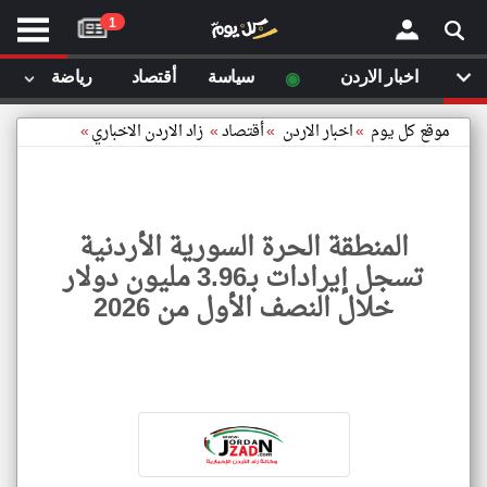
موقع
1
كل
يوم
◉
اخبار الاردن
سياسة
أقتصاد
رياضة
لا
×
ستا
موقع كل يوم
»
اخبار الاردن
»
أقتصاد
»
زاد الاردن الاخباري
»
أحد
ال
الصفحة الرئيسية
مقالات قمت
المنطقة الحرة السورية الأردنية
أخر أخبار الوطن العربي
تسجل إيرادات بـ3.96 مليون دولار
مقالات قمت بزيارتها مؤخرا
خلال النصف الأول من 2026
من نحن
إتصل بنا
شروط الاستخدام
سياسة الخصوصية
الحقوق الفكرية
المنط
الحرة
مصادر الأخبار
السور
الأردن
أقترح اضافة مصدر
تسجل
إيراد