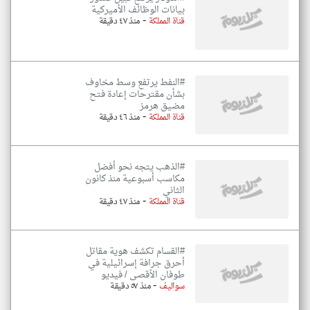
بيانات الوظائف الأميركية
-
قناة المملكة
منذ ٤٧ دقيقة
#النفط يرتفع وسط مخاوف
بشأن مقترحات إعادة فتح
مضيق هرمز
-
قناة المملكة
منذ ٤٦ دقيقة
#الذهب يتجه نحو أفضل
مكاسب أسبوعية منذ كانون
الثاني
-
قناة المملكة
منذ ٤٧ دقيقة
#القسام تكشف هوية مقاتل
أحرق جرافة إسرائيلية في
طوفان الأقصى / فيديو
-
سواليف
منذ ٥٧ دقيقة