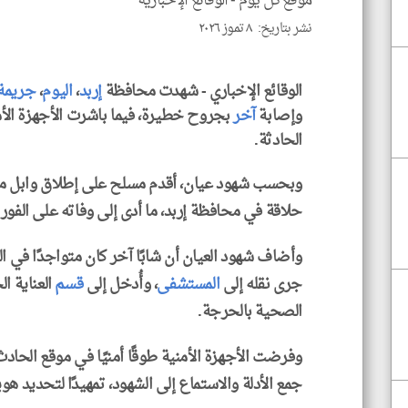
موقع كل يوم -
الوقائع الإخبارية
نشر بتاريخ: ٨ تموز ٢٠٢٦
الوقائع الإخباري - شهدت محافظة
إربد
،
اليوم
،
جريمة
وإصابة
آخر
بجروح خطيرة، فيما باشرت الأجهزة الأ
الحادثة.
وبحسب شهود عيان، أقدم مسلح على إطلاق وابل م
حلاقة في محافظة إربد، ما أدى إلى وفاته على الفور.
وأضاف شهود العيان أن شابًا آخر كان متواجدًا في 
جرى نقله إلى
المستشفى
، وأُدخل إلى
قسم
العناية ال
الصحية بالحرجة.
وفرضت الأجهزة الأمنية طوقًا أمنيًا في موقع الحادث
جمع الأدلة والاستماع إلى الشهود، تمهيدًا لتحديد ه