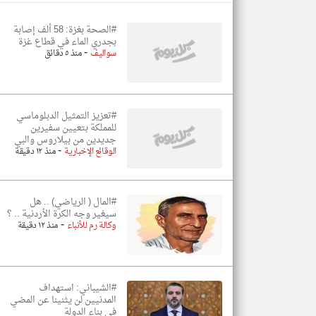
#الصحة بغزة: 58 ألف إصابة
بجدري الماء في قطاع غزة
-
سواليف
منذ ٥ دقائق
تعبر
المقالات
الموجوده
هنا عن
وجهة
نظر
#تعزيز التمثيل الدبلوماسي
كاتبيها.
للمملكة بتعيين سفيرين
جديدين من بيلاروس والبي
-
الوقائع الإخبارية
منذ ١٢ دقيقة
#المال ( الرياضي) .. هل
سيغير وجه الكرة الأردنية .. ؟
-
وكالة رم للأنباء
منذ ١٢ دقيقة
#الشيباني: استهداف
المدنيين لن يثنينا عن المضي
في بناء الدولة