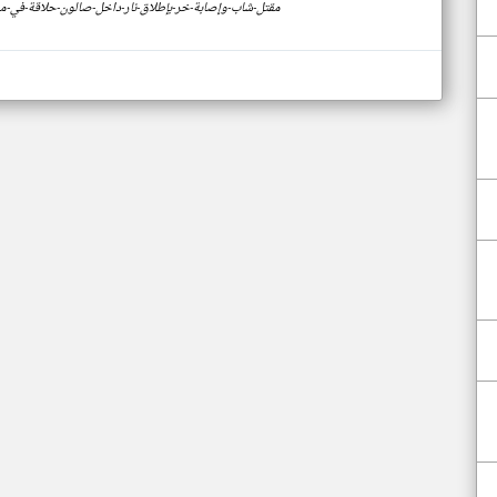
https://www.klyoum.com/jordan-news/ar/56-مقتل-شاب-وإصابة-خر-بإطلاق-نار-داخل-صالون-حلاق