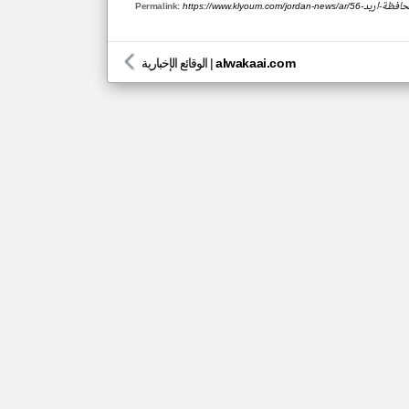
ة-في-محافظة-اربد
Permalink:
alwakaai.com
|
الوقائع الإخبارية