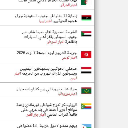
نهاية قطيعة الجزائر ومالي تشغل فرنسا
اخبار الجزائر
إصابة 11 مدنيا في جنوب السعودية جراء
هجوم للحوثيين
اخبار ليبيا
الشرطة المصرية تعلن ضبط شاب من
جنوب السودان يقفز أعلي السيارات
بالقاهرة
اخبار السودان
جريدة الشروق ليوم الجمعة 7 أوت 2026
اخبار تونس
صحفي:الحوثيين يستهدفون اليمنيين
ويسوقون الذرائع للهروب من الجريمة
اخبار
اليمن
حياة شاب موريتاني بين كثبان الصحراء
اخبار موريتانيا
اليونيسكو تدرج شواطئ نورماندي وعدة
مواقع أخرى أحدها في بلد عربي على
قائمة التراث العالمي
اخبار جزر القمر
بينهم ممثلو 7 دول عربية.. 13 عضوا في