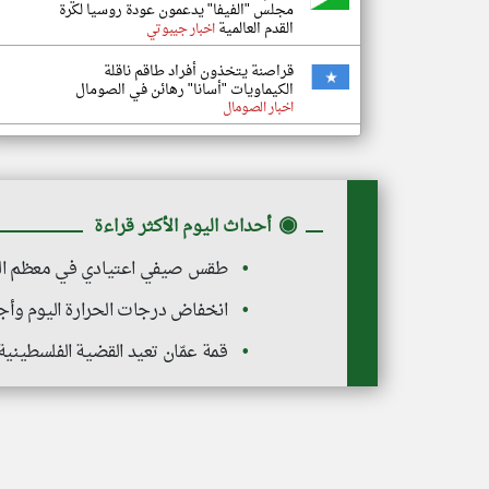
مجلس "الفيفا" يدعمون عودة روسيا لكرة
القدم العالمية
اخبار جيبوتي
قراصنة يتخذون أفراد طاقم ناقلة
الكيماويات "أسانا" رهائن في الصومال
اخبار الصومال
◉
أحداث اليوم الأكثر قراءة
طقس صيفي اعتيادي في معظم المن
انخفاض درجات الحرارة اليوم وأج
قمة عمّان تعيد القضية الفلسطين