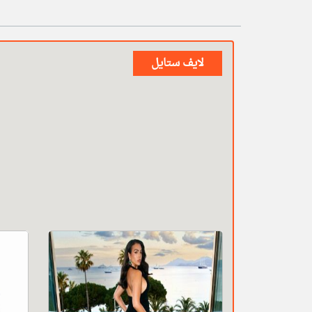
لايف ستايل