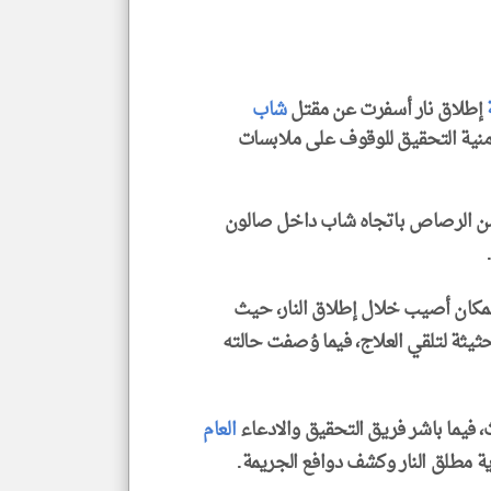
المق
تحم
إسم
الم
و
العن
الا
إطلاق نار أسفرت عن مقتل
شاب
للمق
منية التحقيق للوقوف على ملابسات
ن الرصاص باتجاه شاب داخل صالون
klyoum.com
المكان أصيب خلال إطلاق النار، حيث
حثيثة لتلقي العلاج، فيما وُصفت حالته
، فيما باشر فريق التحقيق والادعاء
العام
وية مطلق النار وكشف دوافع الجريمة.