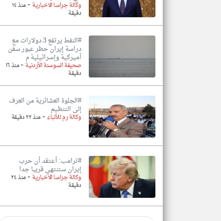
-
وكالة جراسا الاخبارية
منذ ١٤
دقيقة
#النفط يرتفع 3 دولارات مع
دراسة إيران حظر عبور سفن
أميركية وإسرائيلية م
-
صحيفة السوسنة الأردنية
منذ ١٦
دقيقة
#الجلوة العشائرية من العرف
إلى التنظيم
-
وكالة رم للأنباء
منذ ٢٢ دقيقة
#ترامب: أعتقد أن حرب
إيران ستنتهي قريبا جدا
-
وكالة جراسا الاخبارية
منذ ٢٤
دقيقة