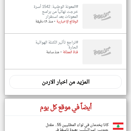
#المعونة الوطنية: 1542 أسرة
خرجت نهائياً من برامج
المعونات بعد استقرار
-
الوقائع الإخبارية
منذ ٤٩ دقيقة
#تراجع تأثير الكتلة الهوائية
الحارة
-
قناة المملكة
منذ ساعة
المزيد من اخبار الاردن
أيضاً في موقع كل يوم
كانا يخدمان في لواء المظليين 55.. مقتل
جنديين إسرائيليين بعبوة ناسفة في