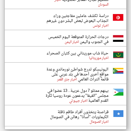
اخبار
السودان
دراسة تكشف عاملين مفاجئين وراء
انجذاب البعوض لبعض البشر دون غيرهم
اخبار تونس
درجات الحرارة المتوقعة اليوم الخميس
في الجنوب واليمن
اخبار اليمن
حياة شاب موريتاني بين كثبان الصحراء
اخبار موريتانيا
اليونيسكو تدرج شواطئ نورماندي وعدة
مواقع أخرى أحدها في بلد عربي على
قائمة التراث العالمي
اخبار جزر القمر
بينهم ممثلو 7 دول عربية.. 13 عضوا في
مجلس "الفيفا" يدعمون عودة روسيا لكرة
القدم العالمية
اخبار جيبوتي
قراصنة يتخذون أفراد طاقم ناقلة
الكيماويات "أسانا" رهائن في الصومال
اخبار الصومال