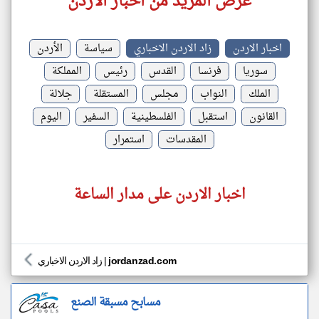
عرض المزيد من اخبار الاردن
اخبار الاردن
زاد الاردن الاخباري
سياسة
الأردن
سوريا
فرنسا
القدس
رئيس
المملكة
الملك
النواب
مجلس
المستقلة
جلالة
القانون
استقبل
الفلسطينية
السفير
اليوم
المقدسات
استمرار
اخبار الاردن على مدار الساعة
jordanzad.com
|
زاد الاردن الاخباري
مسابح مسبقة الصنع