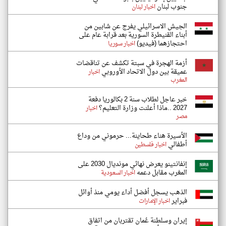
جنوب لبنان
اخبار لبنان
الجيش الاسرائيلي يفرج عن شابين من
أبناء القنيطرة السورية بعد قرابة عام على
احتجازهما (فيديو)
اخبار سوريا
أزمة الهجرة في سبتة تكشف عن تناقضات
عميقة بين دول الاتحاد الأوروبي
اخبار
المغرب
خبر عاجل لطلاب سنة 2 بكالوريا دفعة
2027 ..ماذا أعلنت وزارة التعليم؟
اخبار
مصر
الأسيرة هناء طحاينة... حرموني من وداع
أطفالي
اخبار فلسطين
إنفانتينو يعرض نهائي مونديال 2030 على
المغرب مقابل دعمه
اخبار السعودية
الذهب يسجل أفضل أداء يومي منذ أوائل
فبراير
اخبار الإمارات
إيران وسلطنة عُمان تقتربان من اتفاق