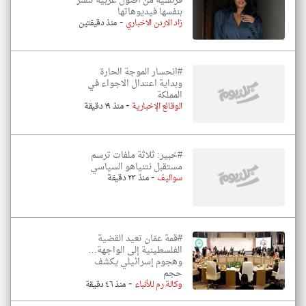
فرنسية من أصول عربية تنشر
بنفسها فيديوهاتها
-
زاد الاردن الاخباري
منذ دقيقتين
#انحسار الموجة الحارة
وبداية اعتدال الاجواء في
المملكة
-
الوقائع الإخبارية
منذ ١٩ دقيقة
#خبير: ثلاثة ملفات ترسم
مستقبل نتنياهو السياسي
-
سواليف
منذ ٢٣ دقيقة
#قمة عمّان تعيد القضية
الفلسطينية إلى الواجهة…
وهجوم إسرائيلي يكشف
حجم
-
وكالة رم للأنباء
منذ ٤٦ دقيقة