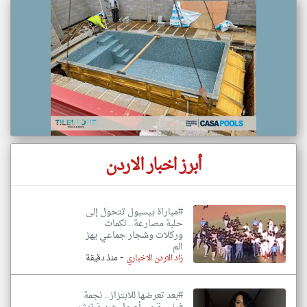
أبرز اخبار الاردن
#مباراة بيسبول تتحول إلى
حلبة مصارعة.. لكمات
وركلات وشجار جماعي يهز
الم
-
زاد الاردن الاخباري
منذ دقيقة
#بعد تعرضها للابتزاز.. نجمة