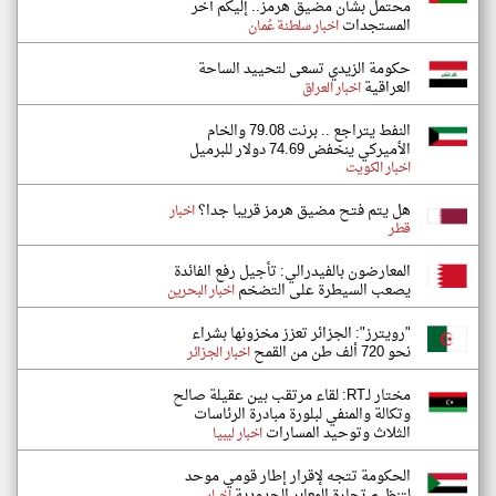
محتمل بشأن مضيق هرمز.. إليكم آخر
المستجدات
اخبار سلطنة عُمان
حكومة الزيدي تسعى لتحييد الساحة
العراقية
اخبار العراق
النفط يتراجع .. برنت 79.08 والخام
الأميركي ينخفض 74.69 دولار للبرميل
اخبار الكويت
هل يتم فتح مضيق هرمز قريبا جدا؟
اخبار
قطر
المعارضون بالفيدرالي: تأجيل رفع الفائدة
يصعب السيطرة على التضخم
اخبار البحرين
"رويترز": الجزائر تعزز مخزونها بشراء
نحو 720 ألف طن من القمح
اخبار الجزائر
مختار لـRT: لقاء مرتقب بين عقيلة صالح
وتكالة والمنفي لبلورة مبادرة الرئاسات
الثلاث وتوحيد المسارات
اخبار ليبيا
الحكومة تتجه لإقرار إطار قومي موحد
لتنظيم تجارة المعابر الحدودية