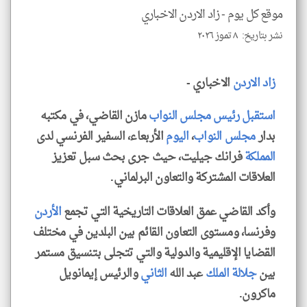
موقع كل يوم -
زاد الاردن الاخباري
نشر بتاريخ: ٨ تموز ٢٠٢٦
klyoum.com
زاد
الاردن
الاخباري -
استقبل
رئيس
مجلس
النواب
مازن القاضي، في مكتبه
بدار
مجلس النواب
،
اليوم
الأربعاء، السفير الفرنسي لدى
المملكة
فرانك جيليت، حيث جرى بحث سبل تعزيز
العلاقات المشتركة والتعاون البرلماني.
وأكد القاضي عمق العلاقات التاريخية التي تجمع
الأردن
وفرنسا، ومستوى التعاون القائم بين البلدين في مختلف
القضايا الإقليمية والدولية والتي تتجلى بتنسيق مستمر
بين
جلالة
الملك
عبد الله
الثاني
والرئيس إيمانويل
ماكرون.