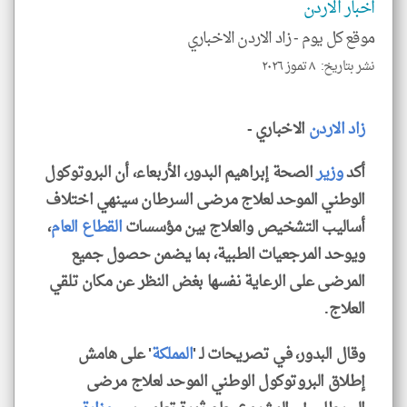
و
اخبار الاردن
العن
الا
موقع كل يوم -
زاد الاردن الاخباري
للمق
نشر بتاريخ: ٨ تموز ٢٠٢٦
زاد
الاردن
الاخباري -
klyoum.com
أكد
وزير
الصحة إبراهيم البدور، الأربعاء، أن البروتوكول
الوطني الموحد لعلاج مرضى السرطان سينهي اختلاف
أساليب التشخيص والعلاج بين مؤسسات
القطاع
العام
،
ويوحد المرجعيات الطبية، بما يضمن حصول جميع
المرضى على الرعاية نفسها بغض النظر عن مكان تلقي
العلاج.
وقال البدور، في تصريحات لـ '
المملكة
' على هامش
إطلاق البروتوكول الوطني الموحد لعلاج مرضى