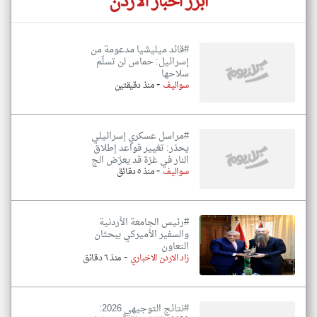
أبرز اخبار الاردن
#قائد ميليشيا مدعومة من
إسرائيل: حماس لن تسلّم
سلاحها
-
سواليف
منذ دقيقتين
#مراسل عسكري إسرائيلي
يحذر: تغيير قواعد إطلاق
النار في غزة قد يعرّض الج
-
سواليف
منذ ٥ دقائق
#رئيس الجامعة الأردنية
والسفير الأميركي يبحثان
التعاون
-
زاد الاردن الاخباري
منذ ٦ دقائق
#نتائج التوجيهي 2026: