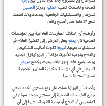
السرطان، إن المشروع جاء ثمرة تعاون بين
وزارة
الصحة والخدمات الطبية
الملكية
ومركز
الحسين
للسرطان والمستشفيات الجامعية، بعد محاولات امتدت
لنحو 17 عاما حتى أصبح واقعا.
وأوضح أن اختلاف الممارسات العلاجية بين المؤسسات
الصحية كان
يدفع
بعض المرضى إلى تفضيل العلاج في
مستشفيات بعينها،
نتيجة
تفاوت أساليب التشخيص
والعلاج ونوعية الأدوية، مؤكدا أن البروتوكول الجديد
يوحد جميع هذه الإجراءات، بحيث يخضع
مريض
السرطان في أي مؤسسة حكومية للمعايير العلاجية
نفسها المعتمدة عالميا.
وأضاف أن الوزارة عملت على رفع مستوى الخدمات في
جميع المؤسسات الصحية إلى مستوى موحد، سواء في
التشخيص أو العلاج أو نوعية الأدوية، مشيرا إلى أن