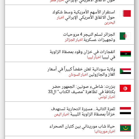
حول الاتفاق الأمريكي الإيراني
اخبار قطر
استقرار الأسهم الأمريكية وسط شكوك
حول الاتفاق الأمريكي الإيراني
اخبار
البحرين
الجزائر تسلم النيجر 4 مروحيات
وتجهيزات عسكرية
اخبار الجزائر
انفجارات في خزان وقود بمصفاة الزاوية
في ليبيا
اخبار ليبيا
ولاية سودانية تعلن خفضاً كبيراً في أسعار
الغاز والجازولين
اخبار السودان
بنزرت: شاطىء صونين: الجمهور حضر
بكثافة في تظاهرة "مصيف الكتاب" ال33
اخبار تونس
للمرة الثانية.. مسيّرة انتحارية تستهدف
خزاناً بمصفاة الزاوية الليبية
اخبار اليمن
حياة شاب موريتاني بين كثبان الصحراء
اخبار موريتانيا