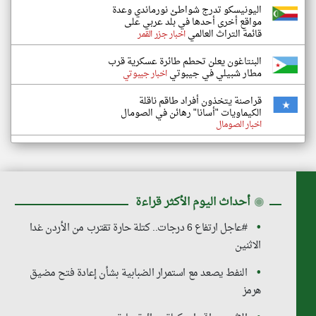
اليونيسكو تدرج شواطئ نورماندي وعدة
مواقع أخرى أحدها في بلد عربي على
قائمة التراث العالمي
اخبار جزر القمر
البنتاغون يعلن تحطم طائرة عسكرية قرب
مطار شبيلي في جيبوتي
اخبار جيبوتي
قراصنة يتخذون أفراد طاقم ناقلة
الكيماويات "أسانا" رهائن في الصومال
اخبار الصومال
◉
أحداث اليوم الأكثر قراءة
#عاجل ارتفاع 6 درجات.. كتلة حارة تقترب من الأردن غدا
الاثنين
النفط يصعد مع استمرار الضبابية بشأن إعادة فتح مضيق
هرمز