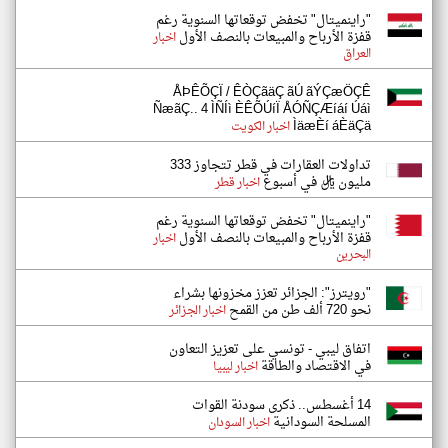
"راينميتال" تخفض توقعاتها السنوية رغم
قفزة الأرباح والمبيعات بالنصف الأول
اخبار
العراق
ÅÞÊÕÇÏ / ÊÒÇãäÇ ãÚ ãÝÇæÖÇÊ
ÑæãÇ.. 4 ÌÑÍì ÈÊÕÚíÏ ÅÓÑÇÆíáí Úáì
ÌäæÈí áÈäÇä
اخبار الكويت
تداولات العقارات في قطر تتجاوز 333
مليون ريال في أسبوع
اخبار قطر
"راينميتال" تخفض توقعاتها السنوية رغم
قفزة الأرباح والمبيعات بالنصف الأول
اخبار
البحرين
"رويترز": الجزائر تعزز مخزونها بشراء
نحو 720 ألف طن من القمح
اخبار الجزائر
اتفاق ليبي - تونسي على تعزيز التعاون
في الاقتصاد والطاقة
اخبار ليبيا
14 أغسطس.. ذكرى سودنة القوات
المسلحة السودانية
اخبار السودان