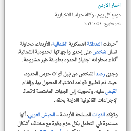
الا
اخبار الاردن
للمق
موقع كل يوم -
وكالة جراسا الاخبارية
نشر بتاريخ: ٩ تموز ٢٠٢٦
klyoum.com
أحبطت
المنطقة
العسكرية
الشمالية
، الأربعاء، محاولة
تسلل
شخص
على إحدى واجهاتها الحدودية الشمالية،
أثناء محاولته اجتياز الحدود بطريقة غير مشروعة.
وجرى
رصد
الشخص من قِبل قوات حرس الحدود،
حيث تم تطبيق قواعد الاشتباك المعمول بها، وإلقاء
القبض
عليه، وتحويله إلى الجهات المختصة لاتخاذ
الإجراءات القانونية اللازمة بحقه.
وتؤكد
القوات
المسلحة الأردنية –
الجيش
العربي
، أنها
مستمرة في التعامل بكل حزم وقوة مع مختلف أشكال