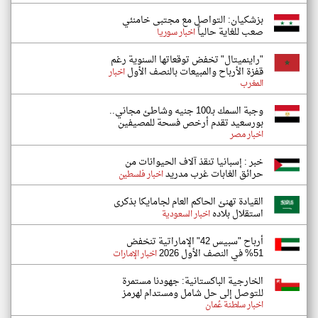
بزشكيان: التواصل مع مجتبى خامنئي
صعب للغاية حالياً
اخبار سوريا
"راينميتال" تخفض توقعاتها السنوية رغم
قفزة الأرباح والمبيعات بالنصف الأول
اخبار
المغرب
وجبة السمك بـ100 جنيه وشاطئ مجاني..
بورسعيد تقدم أرخص فسحة للمصيفين
اخبار مصر
خبر : إسبانيا تنقذ آلاف الحيوانات من
حرائق الغابات غرب مدريد
اخبار فلسطين
القيادة تهنئ الحاكم العام لجامايكا بذكرى
استقلال بلاده
اخبار السعودية
أرباح "سبيس 42" الإماراتية تنخفض
51% في النصف الأول 2026
اخبار الإمارات
الخارجية الباكستانية: جهودنا مستمرة
للتوصل إلى حل شامل ومستدام لهرمز
اخبار سلطنة عُمان