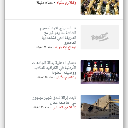
-
وكالة رم للأنباء
منذ ١٢ دقيقة
#سامسونج تعيد تصميم
الشاشة بما يتوافق مع
الطريقة التي نشاهد بها
المحتوى
-
الوقائع الإخبارية
منذ ١٥ دقيقة
#عمان الاهلية بطلة الجامعات
الأردنية في الكراتيه للطلاب
ووصيفه البطولة
-
وكالة رم للأنباء
منذ ١٥ دقيقة
#بدء إزالة فندق شهير مهجور
في العاصمة عمان
-
زاد الاردن الاخباري
منذ ١٩ دقيقة