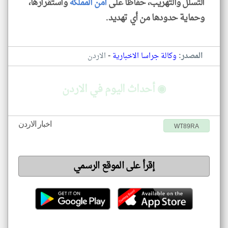
التسلل والتهريب، حفاظًا على
أمن
المملكة
واستقرارها،
وحماية حدودها من أي تهديد.
-
المصدر:
وكالة جراسا الاخبارية
الاردن
◉ أحداث اليوم في الاردن
اخبار الاردن
WT89RA
إقرأ على الموقع الرسمي