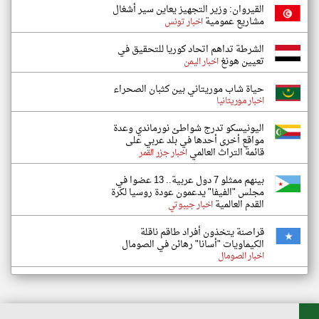
القيروان: وزير التجهيز يعاين سير أشغال
مشاريع عمومية
اخبار تونس
الشرطة تداهم اتحاد كوريا للتحقيق في
تعيين هونغ
اخبار اليمن
حياة شاب موريتاني بين كثبان الصحراء
اخبار موريتانيا
اليونيسكو تدرج شواطئ نورماندي وعدة
مواقع أخرى أحدها في بلد عربي على
قائمة التراث العالمي
اخبار جزر القمر
بينهم ممثلو 7 دول عربية.. 13 عضوا في
مجلس "الفيفا" يدعمون عودة روسيا لكرة
القدم العالمية
اخبار جيبوتي
قراصنة يتخذون أفراد طاقم ناقلة
الكيماويات "أسانا" رهائن في الصومال
اخبار الصومال