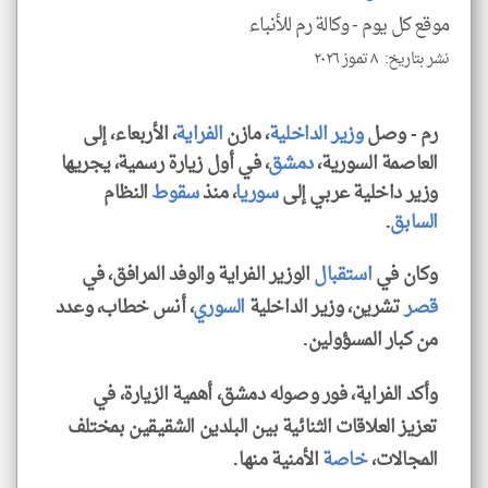
الم
موقع كل يوم -
وكالة رم للأنباء
و
العن
الا
نشر بتاريخ: ٨ تموز ٢٠٢٦
للمق
رم - وصل
وزير
الداخلية
، مازن
الفراية
، الأربعاء، إلى
العاصمة السورية،
دمشق
، في أول زيارة رسمية، يجريها
وزير داخلية عربي إلى
سوريا
، منذ
سقوط
النظام
klyoum.com
السابق
.
وكان في
استقبال
الوزير الفراية والوفد المرافق، في
قصر
تشرين، وزير الداخلية
السوري
، أنس خطاب، وعدد
من كبار المسؤولين.
وأكد الفراية، فور وصوله دمشق، أهمية الزيارة، في
تعزيز العلاقات الثنائية بين البلدين الشقيقين بمختلف
المجالات،
خاصة
الأمنية منها.