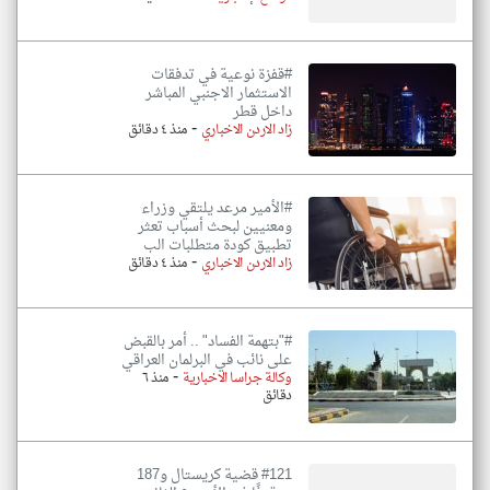
#قفزة نوعية في تدفقات
الاستثمار الاجنبي المباشر
داخل قطر
-
زاد الاردن الاخباري
منذ ٤ دقائق
#الأمير مرعد يلتقي وزراء
ومعنيين لبحث أسباب تعثر
تطبيق كودة متطلبات الب
-
زاد الاردن الاخباري
منذ ٤ دقائق
#"بتهمة الفساد" .. أمر بالقبض
على نائب في البرلمان العراقي
-
وكالة جراسا الاخبارية
منذ ٦
دقائق
#121 قضية كريستال و187