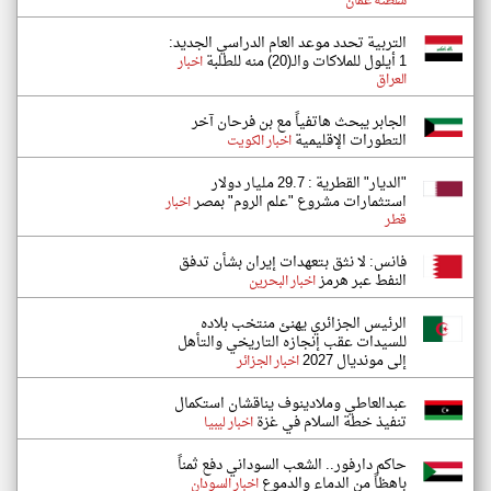
سلطنة عُمان
التربية تحدد موعد العام الدراسي الجديد:
1 أيلول للملاكات والـ(20) منه للطلبة
اخبار
العراق
الجابر يبحث هاتفياً مع بن فرحان آخر
التطورات الإقليمية
اخبار الكويت
"الديار" القطرية : 29.7 مليار دولار
استثمارات مشروع "علم الروم" بمصر
اخبار
قطر
فانس: لا نثق بتعهدات إيران بشأن تدفق
النفط عبر هرمز
اخبار البحرين
الرئيس الجزائري يهنئ منتخب بلاده
للسيدات عقب إنجازه التاريخي والتأهل
إلى مونديال 2027
اخبار الجزائر
عبدالعاطي وملادينوف يناقشان استكمال
تنفيذ خطة السلام في غزة
اخبار ليبيا
حاكم دارفور.. الشعب السوداني دفع ثمناً
باهظاً من الدماء والدموع
اخبار السودان