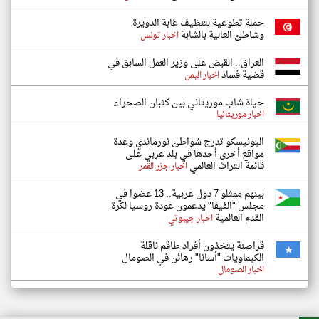
حملة تطوعية لتنظيف غابة الدويرة
وشاطئ العالية بالشابة
اخبار تونس
العراق.. القبض على وزير العمل السابق في
قضية فساد
اخبار اليمن
حياة شاب موريتاني بين كثبان الصحراء
اخبار موريتانيا
اليونيسكو تدرج شواطئ نورماندي وعدة
مواقع أخرى أحدها في بلد عربي على
قائمة التراث العالمي
اخبار جزر القمر
بينهم ممثلو 7 دول عربية.. 13 عضوا في
مجلس "الفيفا" يدعمون عودة روسيا لكرة
القدم العالمية
اخبار جيبوتي
قراصنة يتخذون أفراد طاقم ناقلة
الكيماويات "أسانا" رهائن في الصومال
اخبار الصومال